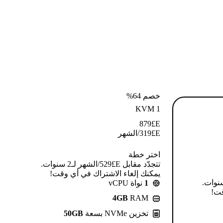
خصم 64%
KVM 1
879
E£
E£
319
/الشهر
اختر خطة
تتجدّد مقابل E£⁦529⁩/الشهر لـ2 سنوات.
يمكنك إلغاء الاشتراك في أي وقت!
قابل E£⁦639⁩/الشهر لـ2 سنوات.
1
نواة vCPU
قت!
4GB
RAM
تخزين NVMe بسعة
50GB