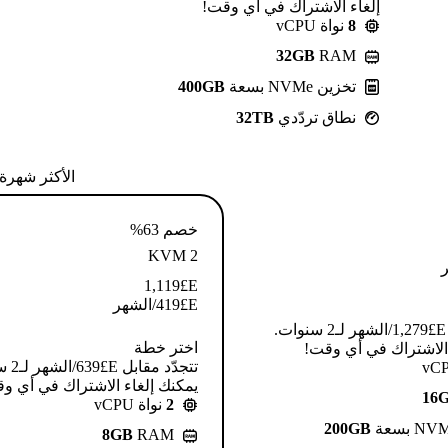
إلغاء الاشتراك في أي وقت!
8
نواة vCPU
32GB
RAM
تخزين NVMe بسعة
400GB
نطاق تردّدي
32TB
الأكثر شهرة
خصم 63%
KVM 2
1,119
E£
E£
419
/الشهر
تتجدّد مقابل E£⁦1,279⁩/الشهر لـ2 سنوات.
اختر خطة
 الاشتراك في أي وقت!
تتجدّد م
يمكنك إلغاء الاشتراك في أي و
16
2
نواة vCPU
200GB
8GB
RAM