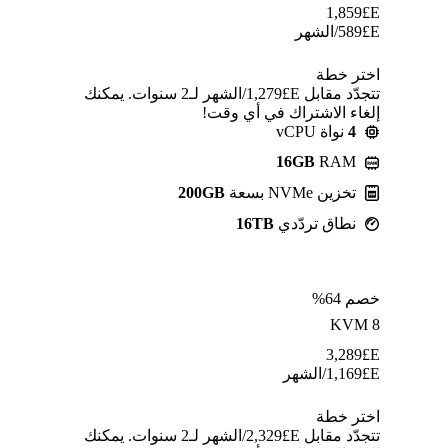
1,859
E£
E£
589
/الشهر
اختر خطة
تتجدّد مقابل E£⁦1,279⁩/الشهر لـ2 سنوات. يمكنك
إلغاء الاشتراك في أي وقت!
4
نواة vCPU
16GB
RAM
تخزين NVMe بسعة
200GB
نطاق تردّدي
16TB
خصم 64%
KVM 8
3,289
E£
E£
1,169
/الشهر
اختر خطة
تتجدّد مقابل E£⁦2,329⁩/الشهر لـ2 سنوات. يمكنك