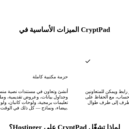
الميزات الأساسية في CryptPad
حزمة مكتبية كاملة
ابط ويمكن للمتعاونين
أنشئ وتعاون في مستندات نصية منس
حساب، مع الحفاظ على
وجداول بيانات، وعروض تقديمية، ومل
 طرف إلى طرف طوال
تعليمات برمجية، ولوحات كانبان، ولو
بيضاء، ونماذج — كل ذلك في الوقت الفعلي.
لماذا تشغّل CryptPad على Hostinger؟