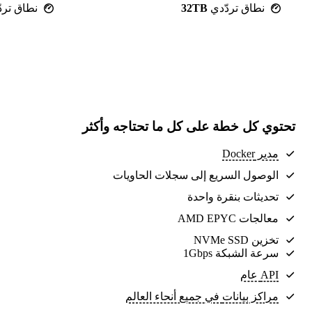
نطاق تردّدي
32TB
نطاق ترد
تحتوي كل خطة على كل ما تحتاجه وأكثر
مدير Docker
الوصول السريع إلى سجلات الحاويات
تحديثات بنقرة واحدة
معالجات AMD EPYC
تخزين NVMe SSD
سرعة الشبكة 1Gbps
API عام
مراكز بيانات
في جميع أنحاء العالم