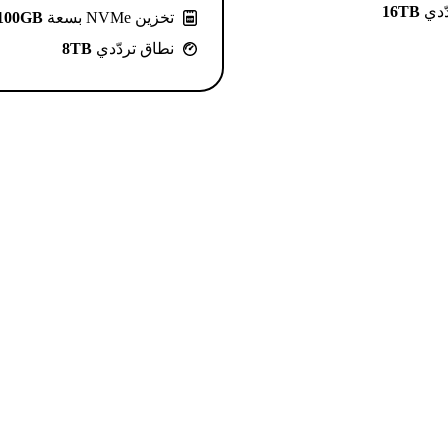
ّدي
16TB
تخزين NVMe بسعة
100GB
نطاق تردّدي
8TB