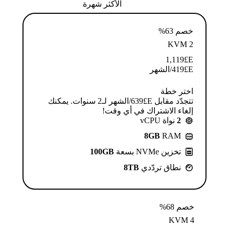
الأكثر شهرة
خصم 63%
KVM 2
1,119
E£
E£
419
/الشهر
اختر خطة
تتجدّد مقابل E£⁦639⁩/الشهر لـ2 سنوات. يمكنك
إلغاء الاشتراك في أي وقت!
2
نواة vCPU
8GB
RAM
تخزين NVMe بسعة
100GB
نطاق تردّدي
8TB
خصم 68%
KVM 4