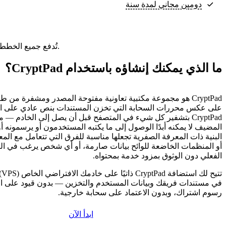
دومين مجاني لمدة سنة
تُدفع جميع الخطط مقدمًا. ويعكس السعر الشهري إجمالي سعر الخطة مقسومًا على عدد الأشهر في خطتك.
ما الذي يمكنك إنشاؤه باستخدام CryptPad؟
CryptPad هو مجموعة مكتبية تعاونية مفتوحة المصدر ومشفرة م
على عكس محررات السحابة التي تخزن المستندات بنص عادي على ال
CryptPad بتشفير كل شيء في المتصفح قبل أن يصل إلى الخادم — م
المضيف لا يمكنه أبدًا الوصول إلى ما يكتبه المستخدمون أو يرسمونه أو
البنية ذات المعرفة الصفرية تجعلها مناسبة للفرق التي تتعامل مع ال
أو المنظمات الخاضعة للوائح بيانات صارمة، أو أي شخص يرغب في ال
الفعلي دون الوثوق بمزود خدمة بمحتواه.
تتي
في مستندات فريقك وبيانات المستخدم والتخزين — بدون قيود على ال
رسوم اشتراك، وبدون الاعتماد على سحابة خارجية.
ابدأ الآن