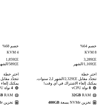
خصم 64%
خصم 68%
KVM 4
KVM 8
1,859
E£
3,289
E£
E£
1,169
/الشهر
E£
589
/الشهر
اختر خطة
اختر خطة
تتجدّد مقابل E£⁦2,329⁩/الشهر لـ2 سنوات.
يمكنك إلغاء الاشتراك في أي وقت!
يمكنك إلغاء
8
نواة vCPU
4
نواة vCPU
GB
RAM
32GB
RAM
تخزين NVMe بسعة
400GB
تخزين NVMe بسعة