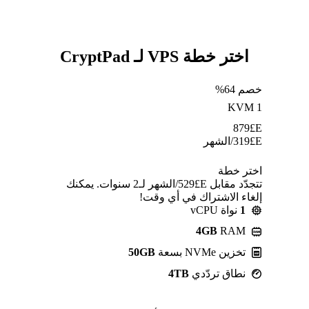
اختر خطة VPS لـ CryptPad
خصم 64%
KVM 1
879
E£
E£
319
/الشهر
اختر خطة
تتجدّد مقابل E£⁦529⁩/الشهر لـ2 سنوات. يمكنك
إلغاء الاشتراك في أي وقت!
1
نواة vCPU
4GB
RAM
تخزين NVMe بسعة
50GB
نطاق تردّدي
4TB