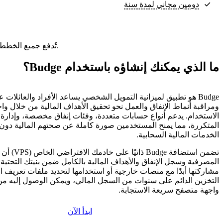
دومين مجاني لمدة سنة
تُدفع جميع الخطط مقدمًا. ويعكس السعر الشهري إجمالي سعر الخطة مقسومًا على عدد الأشهر في خطتك.
ما الذي يمكنك إنشاؤه باستخدام Budge؟
Budge هو تطبيق لميزانية التمويل الشخصي يساعد الأفراد والعائلات ع
ومراقبة أنماط الإنفاق والعمل نحو تحقيق الأهداف المالية من خلال و
الاستخدام. يدعم أنواع حسابات متعددة، وفئات إنفاق مخصصة، وإدارة 
المتكررة، مما يمنح المستخدمين صورة كاملة عن صحتهم المالية دون 
الخدمات المالية السحابية.
تضمن استضافة Budge
المصرفية وسجل الإنفاق والأهداف المالية بالكامل ضمن بنيتك التحتية 
مشاركتها أبدًا مع منصات خارجية أو استخدامها لتحديد ملفات تعريف ال
التخزين الدائم على سنوات من السجل المالي، ويمكن الوصول إليه من
واجهة متصفح سريعة الاستجابة.
ابدأ الآن