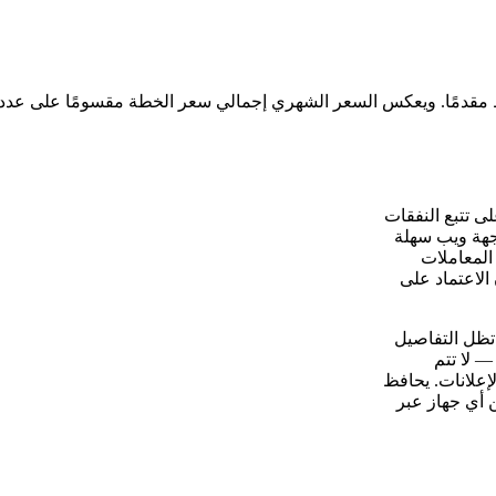
لى تتبع النفقات
اجهة ويب سهلة
المعاملات
الاعتماد على
 ذاتيًا على خادمك الافتراضي الخاص (VPS) أن تظل التفاصيل
— لا تتم
إعلانات. يحافظ
 أي جهاز عبر