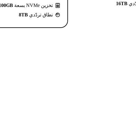
ّدي
16TB
تخزين NVMe بسعة
100GB
نطاق تردّدي
8TB