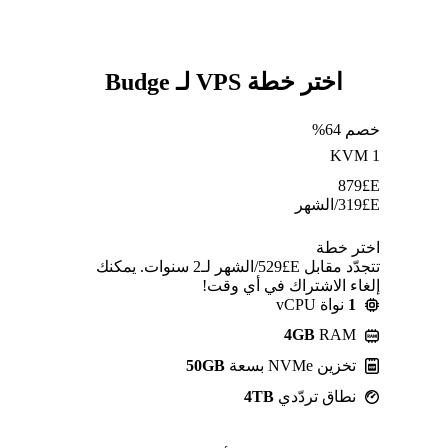
اختر خطة VPS لـ Budge
خصم 64%
KVM 1
879
E£
E£
319
/الشهر
اختر خطة
تتجدّد مقابل E£⁦529⁩/الشهر لـ2 سنوات. يمكنك
إلغاء الاشتراك في أي وقت!
1
نواة vCPU
4GB
RAM
تخزين NVMe بسعة
50GB
نطاق تردّدي
4TB