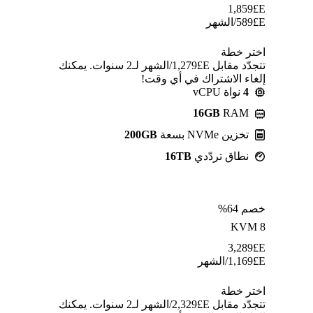
1,859
E£
E£
589
/الشهر
اختر خطة
تتجدّد مقابل E£⁦1,279⁩/الشهر لـ2 سنوات. يمكنك
إلغاء الاشتراك في أي وقت!
4
نواة vCPU
16GB
RAM
تخزين NVMe بسعة
200GB
نطاق تردّدي
16TB
خصم 64%
KVM 8
3,289
E£
E£
1,169
/الشهر
اختر خطة
تتجدّد مقابل E£⁦2,329⁩/الشهر لـ2 سنوات. يمكنك