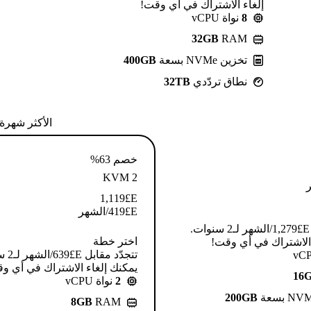
إلغاء الاشتراك في أي وقت!
8
نواة vCPU
32GB
RAM
تخزين NVMe بسعة
400GB
نطاق تردّدي
32TB
الأكثر شهرة
خصم 63%
KVM 2
1,119
E£
E£
419
/الشهر
تتجدّد مقابل E£⁦1,279⁩/الشهر لـ2 سنوات.
اختر خطة
 الاشتراك في أي وقت!
تتجدّد م
يمكنك إلغاء الاشتراك في أي و
16
2
نواة vCPU
200GB
8GB
RAM