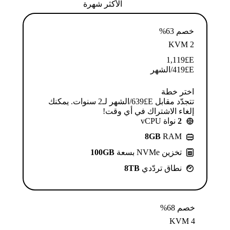
الأكثر شهرة
خصم 63%
KVM 2
1,119
E£
E£
419
/الشهر
اختر خطة
تتجدّد مقابل E£⁦639⁩/الشهر لـ2 سنوات. يمكنك
إلغاء الاشتراك في أي وقت!
2
نواة vCPU
8GB
RAM
تخزين NVMe بسعة
100GB
نطاق تردّدي
8TB
خصم 68%
KVM 4