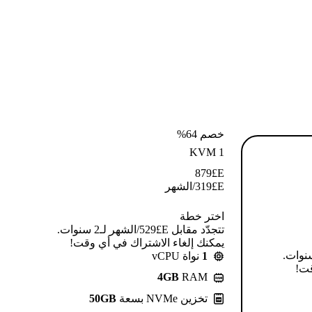
خصم 64%
KVM 1
879
E£
E£
319
/الشهر
اختر خطة
تتجدّد مقابل E£⁦529⁩/الشهر لـ2 سنوات.
يمكنك إلغاء الاشتراك في أي وقت!
قابل E£⁦639⁩/الشهر لـ2 سنوات.
1
نواة vCPU
قت!
4GB
RAM
تخزين NVMe بسعة
50GB