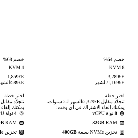
خصم 64%
خصم 68%
KVM 4
KVM 8
1,859
E£
3,289
E£
E£
1,169
/الشهر
E£
589
/الشهر
اختر خطة
اختر خطة
تتجدّد مقابل E£⁦2,329⁩/الشهر لـ2 سنوات.
يمكنك إلغاء الاشتراك في أي وقت!
يمكنك إلغاء
8
نواة vCPU
4
نواة vCPU
GB
RAM
32GB
RAM
تخزين NVMe بسعة
400GB
تخزين NVMe بسعة