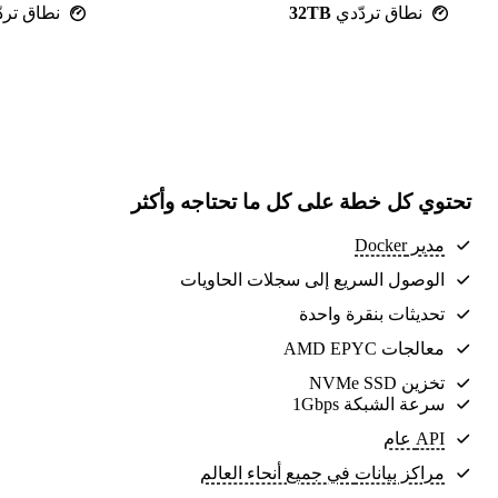
نطاق تردّدي
32TB
نطاق ترد
تحتوي كل خطة على كل ما تحتاجه وأكثر
مدير Docker
الوصول السريع إلى سجلات الحاويات
تحديثات بنقرة واحدة
معالجات AMD EPYC
تخزين NVMe SSD
سرعة الشبكة 1Gbps
API عام
مراكز بيانات
في جميع أنحاء العالم