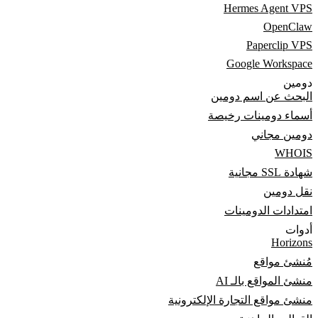
Hermes Agent VPS
OpenClaw
Paperclip VPS
Google Workspace
دومين
البحث عن اسم دومين
أسماء دومينات رخيصة
دومين مجاني
WHOIS
شهادة SSL مجانية
نقل دومين
امتدادات الدومينات
أدوات
Horizons
مُنشئ مواقع
منشئ المواقع بالـ AI
منشئ مواقع التجارة الإلكترونية