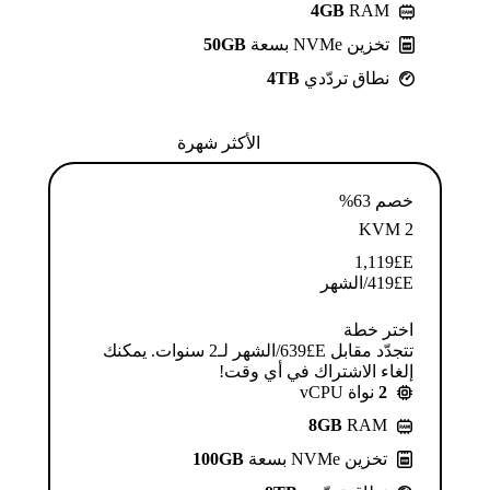
4GB
RAM
تخزين NVMe بسعة
50GB
نطاق تردّدي
4TB
الأكثر شهرة
خصم 63%
KVM 2
1,119
E£
E£
419
/الشهر
اختر خطة
تتجدّد مقابل E£⁦639⁩/الشهر لـ2 سنوات. يمكنك
إلغاء الاشتراك في أي وقت!
2
نواة vCPU
8GB
RAM
تخزين NVMe بسعة
100GB