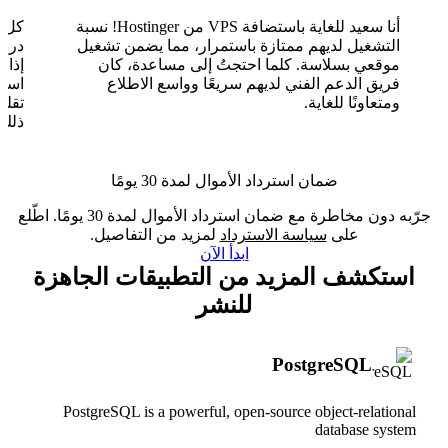
أنا سعيد للغاية باستضافة VPS من Hostinger! نسبة
التشغيل لديهم ممتازة باستمرار، مما يضمن تشغيل
موقعي بسلاسة. كلما احتجتُ إلى مساعدة، كان
فريق الدعم الفني لديهم سريعًا وواسع الاطلاع
ومتعاونًا للغاية.
تقلب
ذلك.
ضمان استرداد الأموال لمدة 30 يومًا
جرّبه دون مخاطرة مع ضمان استرداد الأموال لمدة 30 يومًا. اطّلع
على
سياسة الاسترداد
لمزيد من التفاصيل.
ابدأ الآن
استكشف المزيد من التطبيقات الجاهزة
للنشر
PostgreSQL
PostgreSQL is a powerful, open-source object-relational
database system