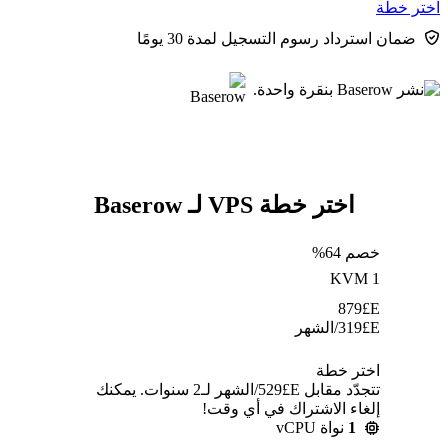
اختر خطة
ضمان استرداد رسوم التسجيل لمدة 30 يومًا
اختر خطة VPS لـ Baserow
خصم 64%
KVM 1
879
E£
E£
319
/الشهر
اختر خطة
تتجدّد مقابل E£⁦529⁩/الشهر لـ2 سنوات. يمكنك
إلغاء الاشتراك في أي وقت!
1
نواة vCPU