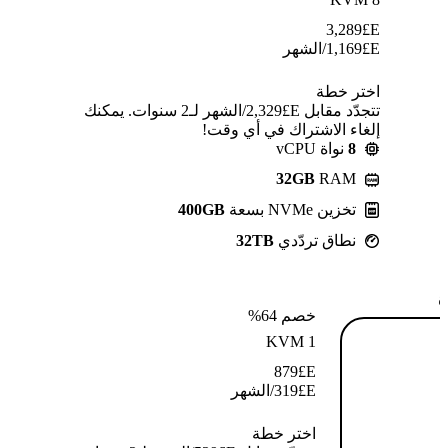
3,289
E£
E£
1,169
/الشهر
اختر خطة
تتجدّد مقابل E£⁦2,329⁩/الشهر لـ2 سنوات. يمكنك
إلغاء الاشتراك في أي وقت!
8
نواة vCPU
32GB
RAM
تخزين NVMe بسعة
400GB
نطاق تردّدي
32TB
ة
خصم 64%
KVM 1
879
E£
E£
319
/الشهر
اختر خطة