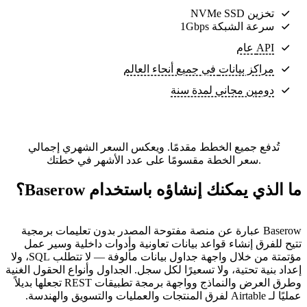
تخزين NVMe SSD
سرعة الشبكة 1Gbps
API عام
مراكز بيانات
في جميع أنحاء العالم
دومين مجاني لمدة سنة
تُدفع جميع الخطط مقدمًا. ويعكس السعر الشهري إجمالي
سعر الخطة مقسومًا على عدد الأشهر في خطتك.
ما الذي يمكنك إنشاؤه باستخدام Baserow؟
Baserow عبارة عن منصة مفتوحة المصدر بدون تعليمات برمجية
تتيح للفرق إنشاء قواعد بيانات تعاونية وأدوات داخلية وسير عمل
مؤتمتة من خلال واجهة جداول بيانات مألوفة — لا تتطلب SQL، ولا
إعداد بنية تحتية، ولا تسعيرًا لكل سجل. الجداول وأنواع الحقول الغنية
وطرق العرض والنماذج وواجهة برمجة تطبيقات REST تجعلها بديلاً
عمليًا لـ Airtable لفرق المنتجات والعمليات والتسويق والهندسة.