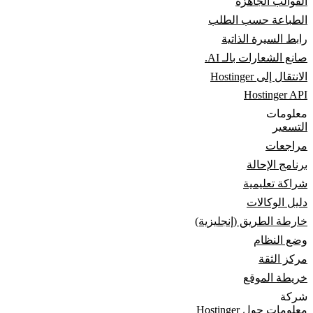
القوالب الجاهزة
الطباعة حسب الطلب
رابط السيرة الذاتية
صانع الشعارات بالـ AI.
الانتقال إلى Hostinger
Hostinger API
معلومات
التسعير
مراجعات
برنامج الإحالة
شراكة تعليمية
دليل الوكالات
خارطة الطريق (إنجليزية)
وضع النظام
مركز الثقة
خريطة الموقع
شركة
معلومات حول Hostinger