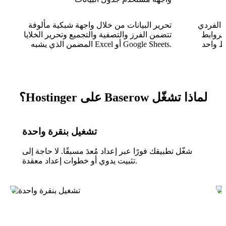
ر الفردي
تحرير البيانات من خلال واجهة شبكية مألوفة
لروابط
تتضمن الفرز والتصفية والتجميع وتحرير الخلايا
المضمن الذي يشبه Excel أو Google Sheets.
لماذا تشغّل Baserow على Hostinger؟
تشغيل بنقرة واحدة
شغّل تطبيقك فورًا عبر إعداد مُعدَ مسبقًا. لا حاجة إلى
تثبيت يدوي أو خطوات إعداد معقدة.