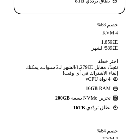
نطاق تردّدي
8TB
خصم 68%
KVM 4
1,859
E£
E£
589
/الشهر
اختر خطة
تتجدّد مقابل E£⁦1,279⁩/الشهر لـ2 سنوات. يمكنك
إلغاء الاشتراك في أي وقت!
4
نواة vCPU
16GB
RAM
تخزين NVMe بسعة
200GB
نطاق تردّدي
16TB
خصم 64%
KVM 8