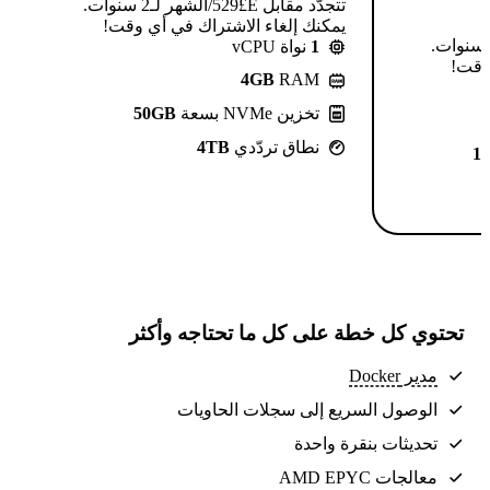
تتجدّد مقابل E£⁦529⁩/الشهر لـ2 سنوات.
يمكنك إلغاء الاشتراك في أي وقت!
تتجدّد مقابل E£⁦639⁩/الشهر لـ2 سنوات.
1
نواة vCPU
 وقت!
4GB
RAM
تخزين NVMe بسعة
50GB
نطاق تردّدي
4TB
1
تحتوي كل خطة على كل ما تحتاجه وأكثر
مدير Docker
الوصول السريع إلى سجلات الحاويات
تحديثات بنقرة واحدة
معالجات AMD EPYC