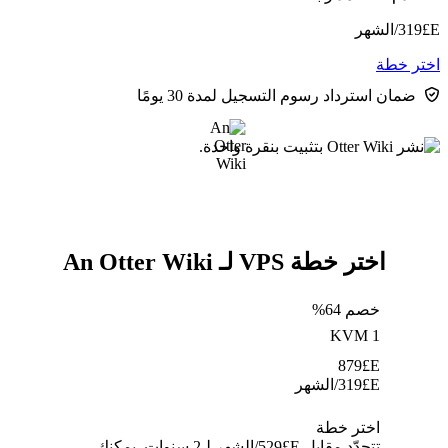
E£
319
/الشهر
اختر خطة
ضمان استرداد رسوم التسجيل لمدة 30 يومًا
اختر خطة VPS لـ An Otter Wiki
خصم 64%
KVM 1
879
E£
E£
319
/الشهر
اختر خطة
تتجدّد مقابل E£⁦529⁩/الشهر لـ2 سنوات. يمكنك