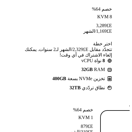
خصم 64%
KVM 8
3,289
E£
E£
1,169
/الشهر
اختر خطة
تتجدّد مقابل E£⁦2,329⁩/الشهر لـ2 سنوات. يمكنك
إلغاء الاشتراك في أي وقت!
8
نواة vCPU
32GB
RAM
تخزين NVMe بسعة
400GB
نطاق تردّدي
32TB
ة
خصم 64%
KVM 1
879
E£
E£
319
/الشهر