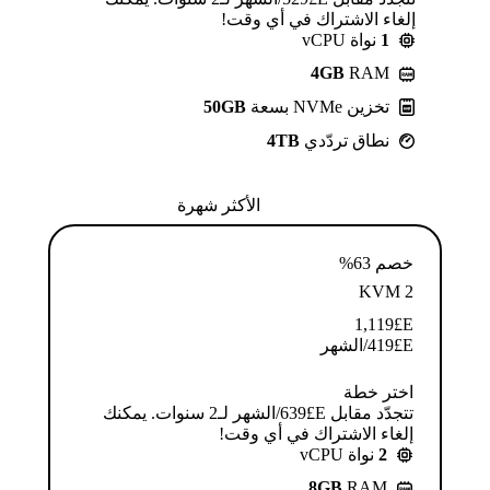
إلغاء الاشتراك في أي وقت!
1
نواة vCPU
4GB
RAM
تخزين NVMe بسعة
50GB
نطاق تردّدي
4TB
الأكثر شهرة
خصم 63%
KVM 2
1,119
E£
E£
419
/الشهر
اختر خطة
تتجدّد مقابل E£⁦639⁩/الشهر لـ2 سنوات. يمكنك
إلغاء الاشتراك في أي وقت!
2
نواة vCPU
8GB
RAM