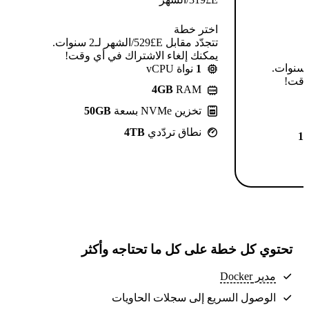
اختر خطة
تتجدّد مقابل E£⁦529⁩/الشهر لـ2 سنوات.
يمكنك إلغاء الاشتراك في أي وقت!
تتجدّد مقابل E£⁦639⁩/الشهر لـ2 سنوات.
1
نواة vCPU
 وقت!
4GB
RAM
تخزين NVMe بسعة
50GB
نطاق تردّدي
4TB
1
تحتوي كل خطة على كل ما تحتاجه وأكثر
مدير Docker
الوصول السريع إلى سجلات الحاويات