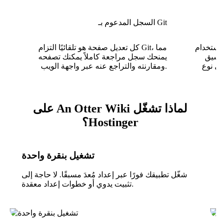
السجل المدعوم بـ Git
Markdown
كل تعديل صفحة هو تلقائيًا التزام Git، مما
نسيق
يمنحك سجل مراجعة كاملاً يمكنك تصفحه
ومقارنته والتراجع عنه عبر واجهة الويب.
لماذا تشغّل An Otter Wiki على
Hostinger؟
تشغيل بنقرة واحدة
شغّل تطبيقك فورًا عبر إعداد مُعدَ مسبقًا. لا حاجة إلى
تثبيت يدوي أو خطوات إعداد معقدة.