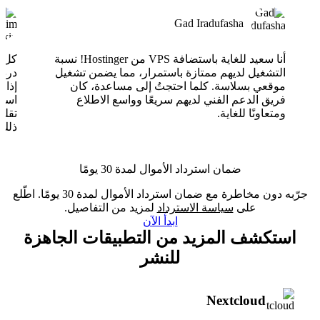
Gad Iradufasha
أنا سعيد للغاية باستضافة VPS من Hostinger! نسبة
التشغيل لديهم ممتازة باستمرار، مما يضمن تشغيل
موقعي بسلاسة. كلما احتجتُ إلى مساعدة، كان
فريق الدعم الفني لديهم سريعًا وواسع الاطلاع
ومتعاونًا للغاية.
تقلب
ذلك.
ضمان استرداد الأموال لمدة 30 يومًا
جرّبه دون مخاطرة مع ضمان استرداد الأموال لمدة 30 يومًا. اطّلع
على
سياسة الاسترداد
لمزيد من التفاصيل.
ابدأ الآن
استكشف المزيد من التطبيقات الجاهزة
للنشر
Nextcloud