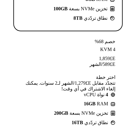
تخزين NVMe بسعة
100GB
نطاق تردّدي
8TB
خصم 68%
KVM 4
1,859
E£
E£
589
/الشهر
اختر خطة
تتجدّد مقابل E£⁦1,279⁩/الشهر لـ2 سنوات. يمكنك
إلغاء الاشتراك في أي وقت!
4
نواة vCPU
16GB
RAM
تخزين NVMe بسعة
200GB
نطاق تردّدي
16TB