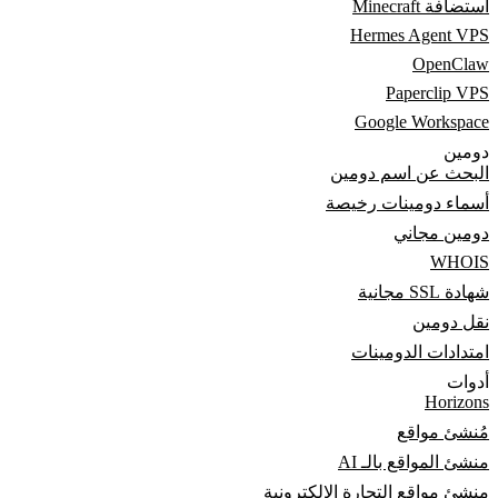
استضافة Minecraft
Hermes Agent VPS
OpenClaw
Paperclip VPS
Google Workspace
دومين
البحث عن اسم دومين
أسماء دومينات رخيصة
دومين مجاني
WHOIS
شهادة SSL مجانية
نقل دومين
امتدادات الدومينات
أدوات
Horizons
مُنشئ مواقع
منشئ المواقع بالـ AI
منشئ مواقع التجارة الإلكترونية