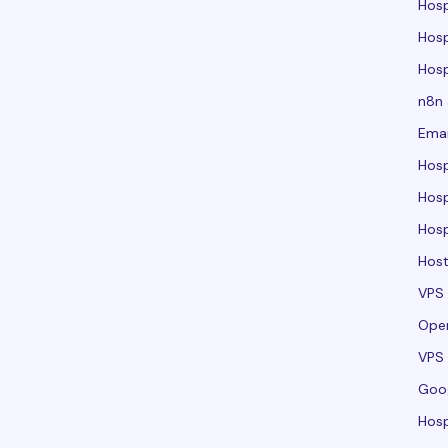
Hos
Hos
Hos
n8n
Emai
Hos
Hos
Hos
Host
VPS
Ope
VPS 
Goo
Hosp