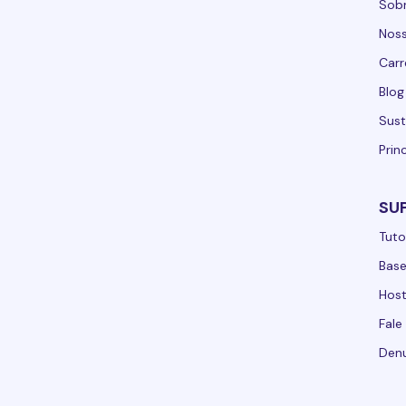
Sobr
Noss
Carr
Blog
Sust
Prin
SU
Tuto
Bas
Host
Fale
Denu