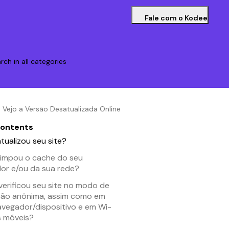
Fale com o Kodee
rch in all categories
a Vejo a Versão Desatualizada Online
contents
atualizou seu site?
 limpou o cache do seu
or e/ou da sua rede?
verificou seu site no modo de
ão anônima, assim como em
avegador/dispositivo e em Wi-
s móveis?