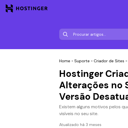
Home
»
Suporte
»
Criador de Sites
Hostinger Criad
Alterações no S
Versão Desatua
Existem alguns motivos pelos qu
visíveis no seu site.
Atualizado há 3 meses