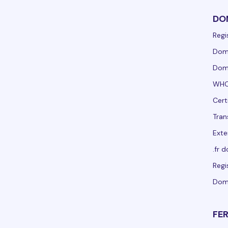
DO
Regi
Domí
Domí
WHO
Cert
Tran
Exte
.fr 
Regi
Dom
FE