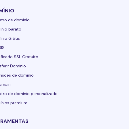
MÍNIO
stro de domínio
nio barato
nio Grátis
IS
ificado SSL Gratuito
sferir Domínio
nsões de domínio
domain
stro de domínio personalizado
ínios premium
RRAMENTAS