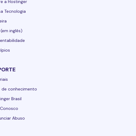
e a Hostinger
a Tecnologia
eira
 (em inglês)
entabilidade
cípios
PORTE
riais
e de conhecimento
inger Brasil
 Conosco
nciar Abuso