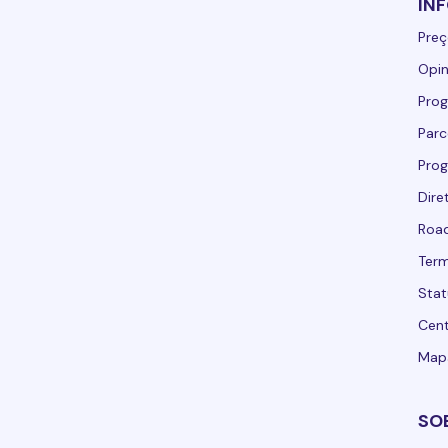
IN
Preç
Opin
Prog
Parc
Prog
Dire
Road
Term
Stat
Cent
Mapa
SO