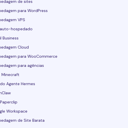
pedagem de sites
pedagem para WordPress
pedagem VPS
 auto-hospedado
l Business
pedagem Cloud
pedagem para WooCommerce
pedagem para agências
 Minecraft
 do Agente Hermes
nClaw
Paperclip
gle Workspace
edagem de Site Barata