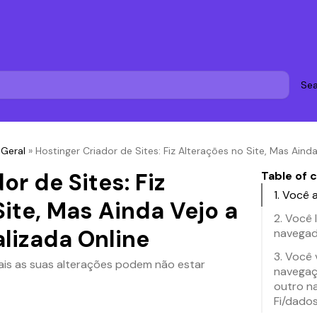
Sea
»
Geral
»
Hostinger Criador de Sites: Fiz Alterações no Site, Mas Aind
or de Sites: Fiz
Table of 
1. Você 
ite, Mas Ainda Vejo a
2. Você
lizada Online
navegad
3. Você 
ais as suas alterações podem não estar
navegaç
outro n
Fi/dado