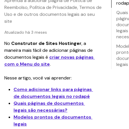
Aprenda a adicionar página de Política de
roda
Reembolso, Política de Privacidade, Termos de
Quais
Uso e de outros documentos legais ao seu
págin
site
docu
legais
Atualizado há 3 meses
neces
No 
Construtor de Sites Hostinger
, a 
Mode
maneira mais fácil de adicionar páginas de 
pront
documentos legais é 
criar novas páginas 
docu
com o Menu do site
.
legais
Nesse artigo, você vai aprender:
Como adicionar links para páginas 
de documentos legais no rodapé
Quais páginas de documentos 
legais são necessárias?
Modelos prontos de documentos 
legais