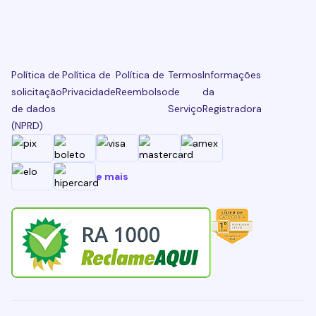
Política de
Política de
Política de
Termos
Informações
solicitação
Privacidade
Reembolso
de
da
de dados
Serviço
Registradora
(NPRD)
e mais