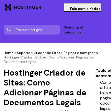
Fale com o Kodee
Search in all
categories
Home
»
Suporte
»
Criador de Sites
»
Páginas e navegação
»
Hostinger Criador de Sites: Como Adicionar Páginas de
Documentos Legais
Hostinger Criador de
Table o
conten
Sites: Como
Como
adici
Adicionar Páginas de
links 
págin
Documentos Legais
docu
legais