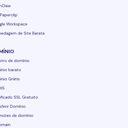
nClaw
Paperclip
gle Workspace
edagem de Site Barata
MÍNIO
stro de domínio
nio barato
nio Grátis
IS
ificado SSL Gratuito
sferir Domínio
nsões de domínio
domain