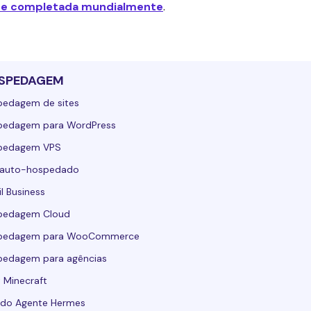
te completada mundialmente
.
SPEDAGEM
pedagem de sites
pedagem para WordPress
pedagem VPS
 auto-hospedado
l Business
pedagem Cloud
pedagem para WooCommerce
pedagem para agências
 Minecraft
 do Agente Hermes