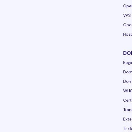
Ope
VPS 
Goo
Hosp
DO
Regi
Domí
Domí
WHO
Cert
Tran
Exte
.fr 