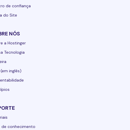
ro de confiança
 do Site
BRE NÓS
e a Hostinger
a Tecnologia
eira
 (em inglês)
entabilidade
cípios
PORTE
riais
e de conhecimento