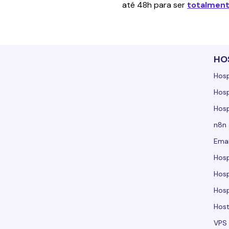
até 48h para ser 
totalmen
HO
Hos
Hos
Hos
n8n
Emai
Hos
Hos
Hos
Host
VPS