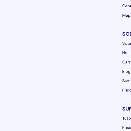
Cent
Mapa
SO
Sobr
Noss
Carr
Blog
Sust
Prin
SU
Tuto
Bas