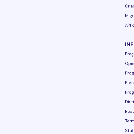
Cria
Migr
API 
IN
Preç
Opin
Prog
Parc
Prog
Dire
Road
Term
Stat