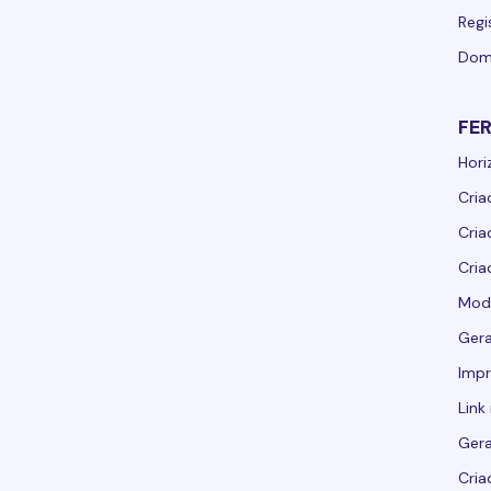
Regi
Dom
FE
Hori
Cria
Cria
Cria
Mod
Ger
Imp
Link
Ger
Cria