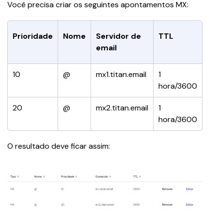
Você precisa criar os seguintes apontamentos MX:
Prioridade
Nome
Servidor de 
TTL
email
10
@
mx1.titan.email
1 
hora/3600
20
@
mx2.titan.email
1 
hora/3600
O resultado deve ficar assim: