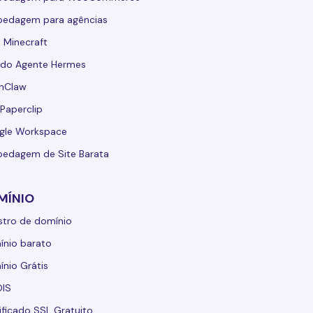
pedagem para agências
 Minecraft
 do Agente Hermes
nClaw
Paperclip
gle Workspace
edagem de Site Barata
MÍNIO
stro de domínio
nio barato
nio Grátis
IS
ificado SSL Gratuito