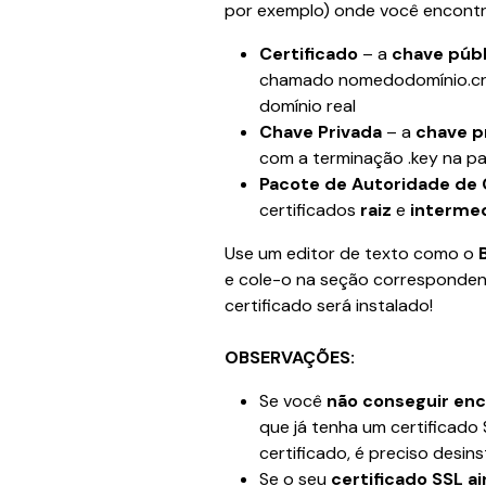
por exemplo) onde você encontra
Certificado
 – a 
chave públ
chamado nomedodomínio.crt
domínio real
Chave Privada
 – a 
chave p
com a terminação .key na 
Pacote de Autoridade de 
certificados
 raiz
 e 
intermed
Use um editor de texto como o 
e cole-o na seção correspondent
certificado será instalado!
OBSERVAÇÕES:
Se você 
não conseguir enc
que já tenha um certificado 
certificado, é preciso desins
Se o seu 
certificado SSL ai