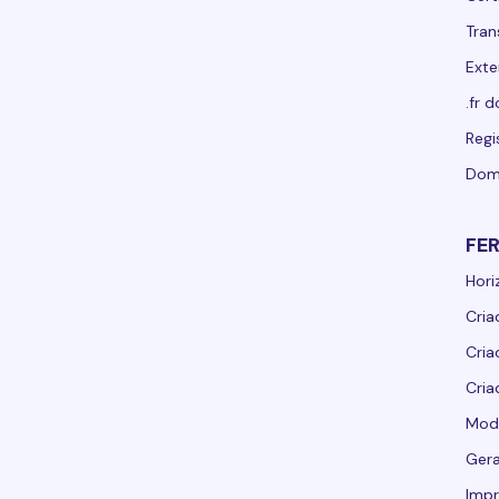
Tran
Exte
.fr 
Regi
Dom
FE
Hori
Cria
Cria
Cria
Mod
Ger
Imp