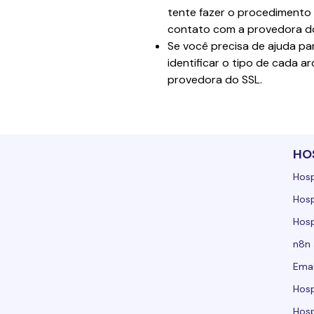
tente fazer o procedimento 
contato com a provedora do
Se você precisa de ajuda pa
identificar o tipo de cada 
provedora do SSL.
HO
Hos
Hos
Hos
n8n
Emai
Hos
Hos