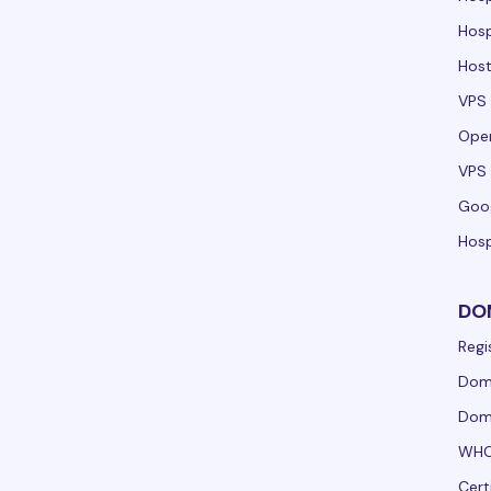
Hos
Host
VPS
Ope
VPS 
Goo
Hosp
DO
Regi
Domí
Domí
WHO
Cert