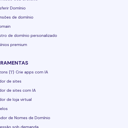
sferir Domínio
nsões de domínio
domain
stro de domínio personalizado
ínios premium
RRAMENTAS
zons {'|'} Crie apps com IA
dor de sites
dor de sites com IA
dor de loja virtual
elos
ador de Nomes de Domínio
ressão sob demanda