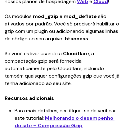
nossos planos de hospedagem 
Web
 e 
Cloud
!
Os módulos 
mod_gzip
 e 
mod_deflate
 são 
ativados por padrão. Você só precisará habilitar o 
gzip com um plugin ou adicionando algumas linhas 
de código ao seu arquivo 
.htaccess
 .
Se você estiver usando a 
Cloudflare
, a 
compactação gzip será fornecida 
automaticamente pelo Cloudflare, incluindo 
também quaisquer configurações gzip que você já 
tenha adicionado ao seu site.
Recursos adicionais
Para mais detalhes, certifique-se de verificar 
este tutorial: 
Melhorando o desempenho 
do site – Compressão Gzip