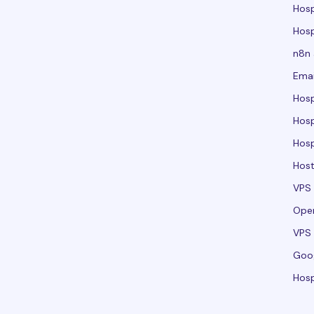
Hos
Hos
n8n
Emai
Hos
Hos
Hos
Host
VPS
Ope
VPS 
Goo
Hosp