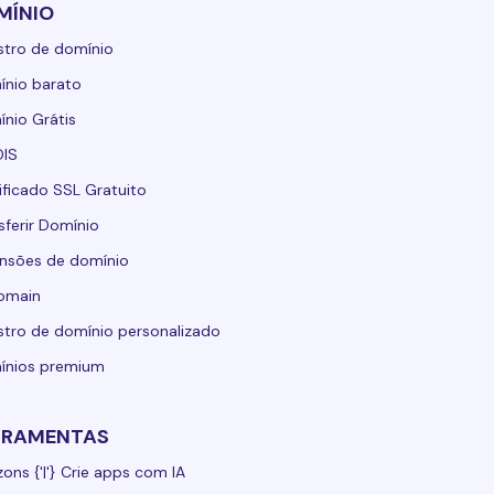
MÍNIO
stro de domínio
nio barato
nio Grátis
IS
ificado SSL Gratuito
sferir Domínio
nsões de domínio
domain
stro de domínio personalizado
ínios premium
RRAMENTAS
zons {'|'} Crie apps com IA