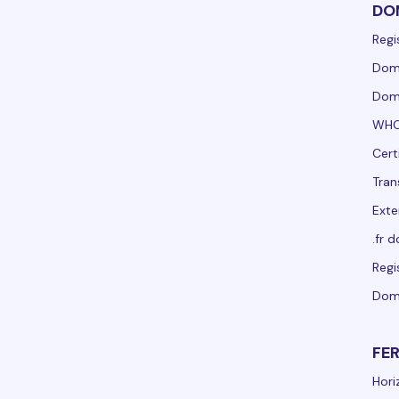
DO
Regi
Domí
Domí
WHO
Cert
Tran
Exte
.fr 
Regi
Dom
FE
Hori