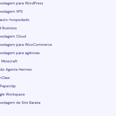
pedagem para WordPress
pedagem VPS
 auto-hospedado
l Business
pedagem Cloud
pedagem para WooCommerce
pedagem para agências
 Minecraft
 do Agente Hermes
nClaw
Paperclip
gle Workspace
edagem de Site Barata