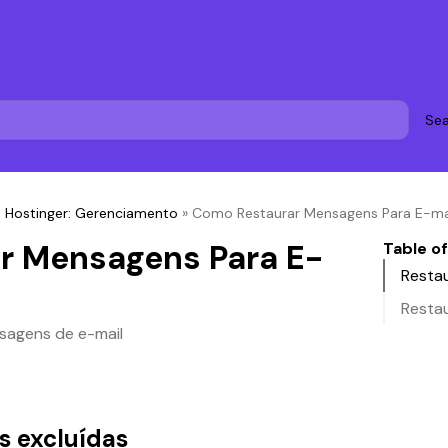
Sea
a Hostinger: Gerenciamento
»
Como Restaurar Mensagens Para E-mai
r Mensagens Para E-
Table o
Resta
Restau
sagens de e-mail
s excluídas