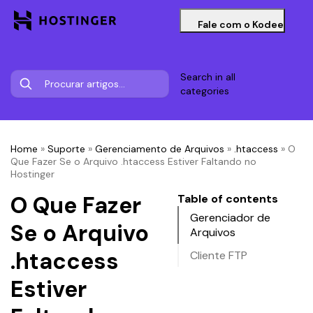
Fale com o Kodee
Search in all
categories
Home
»
Suporte
»
Gerenciamento de Arquivos
»
.htaccess
»
O
Que Fazer Se o Arquivo .htaccess Estiver Faltando no
Hostinger
O Que Fazer
Table of contents
Gerenciador de
Se o Arquivo
Arquivos
.htaccess
Cliente FTP
Estiver