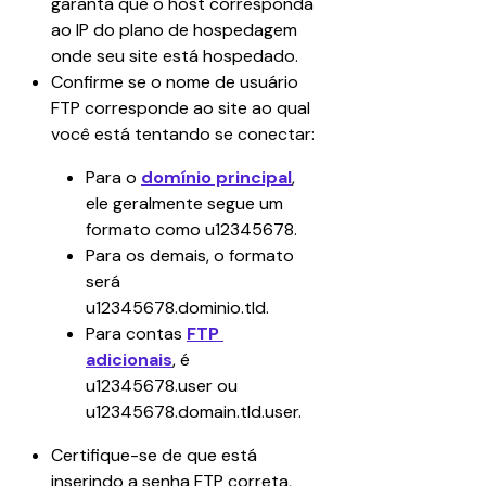
garanta que o host corresponda 
ao IP do plano de hospedagem 
onde seu site está hospedado.
Confirme se o nome de usuário 
FTP corresponde ao site ao qual 
você está tentando se conectar:
Para o 
domínio principal
, 
ele geralmente segue um 
formato como u12345678.
Para os demais, o formato 
será 
u12345678.dominio.tld.
Para contas 
FTP 
adicionais
, é 
u12345678.user ou 
u12345678.domain.tld.user.
Certifique-se de que está 
inserindo a senha FTP correta, 