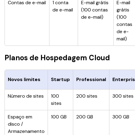
Contas de e-mail
1 conta 
E-mail grátis 
E-mail 
de e-mail
(100 contas 
grátis 
de e-mail)
(100 
contas 
de e-
mail)
Planos de Hospedagem Cloud
Novos limites
Startup
Professional
Enterpri
Número de sites
100 
200 sites
300 sites
sites
Espaço em 
100 GB
200 GB
300 GB
disco / 
Armazenamento