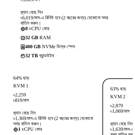
প্ল্যান বেছে নিন
৳6,019/মাস-এ রিনিউ হবে (2 বছরের জন্য) যেকোনো সময়
বাতিল করুন।
8
vCPU কোর
32 GB
RAM
400 GB
NVMe ডিস্ক স্পেস
32 TB
ব্যান্ডউইথ
64% ছাড়
KVM 1
63% ছাড়
৳
2,259
KVM 2
৳
819
/মাস
৳
2,879
৳
1,069
/মাস
প্ল্যান বেছে নিন
৳1,369/মাস-এ রিনিউ হবে (2 বছরের জন্য) যেকোনো
সময় বাতিল করুন।
প্ল্যান বেছে নিন
1
vCPU কোর
৳1,639/মাস-এ 
সময় বাতিল কর