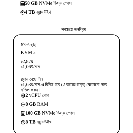
50 GB
NVMe ডিস্ক স্পেস
4 TB
ব্যান্ডউইথ
সবচেয়ে জনপ্রিয়
63% ছাড়
KVM 2
৳
2,879
৳
1,069
/মাস
প্ল্যান বেছে নিন
৳1,639/মাস-এ রিনিউ হবে (2 বছরের জন্য) যেকোনো সময়
বাতিল করুন।
2
vCPU কোর
8 GB
RAM
100 GB
NVMe ডিস্ক স্পেস
8 TB
ব্যান্ডউইথ