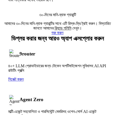
৩০-দিনের মানি-ব্যাক গ্যারান্টি
আমাদের ৩০-দিনের মানি-ব্যাক গ্যারান্টির সাথে এটি রিস্ক-ফ্রি ট্রাই করুন। বিস্তারিত
জানতে আমাদের
রিফান্ড পলিসি
দেখুন।
শুরু করুন
ডিপ্লয় করার জন্য আরও অ্যাপ এক্সপ্লোর করুন
9router
৪০+ LLM প্রোভাইডারের জন্য টোকেন অপটিমাইজেশন সুবিধাসহ AI API
রাউটিং প্রক্সি
সিলেক্ট করুন
Agent Zero
মাল্টি-এজেন্ট সহযোগিতা ও পারসিস্টেন্ট মেমরিসহ ওপেন-সোর্স AI এজেন্ট