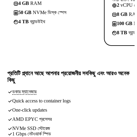
4 GB
RAM
2
vCPU ক
50 GB
NVMe ডিস্ক স্পেস
8 GB
RA
4 TB
ব্যান্ডউইথ
100 GB
NV
8 TB
ব্যান
প্রতিটি প্ল্যানে আছে
আপনার প্রয়োজনীয় সবকিছু
এবং আরও অনেক
কিছু
ডকার ম্যানেজার
Quick access to container logs
One-click updates
AMD EPYC প্রসেসর
NVMe SSD স্টোরেজ
1 Gbps নেটওয়ার্ক স্পিড