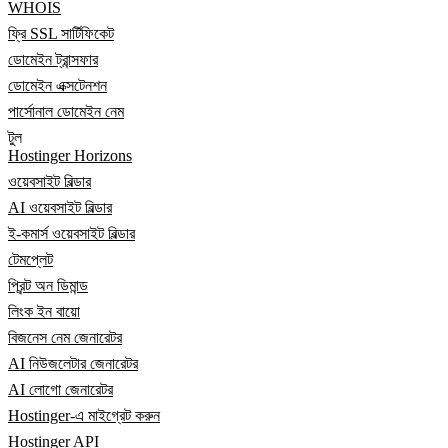
WHOIS
ফ্রি SSL সার্টিফিকেট
ডোমেইন ট্রান্সফার
ডোমেইন এক্সটেনশন
পার্সোনাল ডোমেইন নেম
টুল
Hostinger Horizons
ওয়েবসাইট বিল্ডার
AI ওয়েবসাইট বিল্ডার
ই-কমার্স ওয়েবসাইট বিল্ডার
টেমপ্লেট
প্রিন্ট অন ডিমান্ড
লিংক ইন বায়ো
বিজনেস নেম জেনারেটর
AI নিউজলেটার জেনারেটর
AI লোগো জেনারেটর
Hostinger-এ মাইগ্রেট করুন
Hostinger API