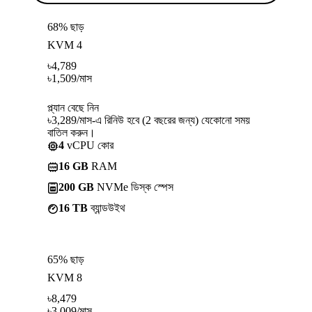
68% ছাড়
KVM 4
৳
4,789
৳
1,509
/মাস
প্ল্যান বেছে নিন
৳3,289/মাস-এ রিনিউ হবে (2 বছরের জন্য) যেকোনো সময়
বাতিল করুন।
4
vCPU কোর
16 GB
RAM
200 GB
NVMe ডিস্ক স্পেস
16 TB
ব্যান্ডউইথ
65% ছাড়
KVM 8
৳
8,479
৳
3,009
/মাস