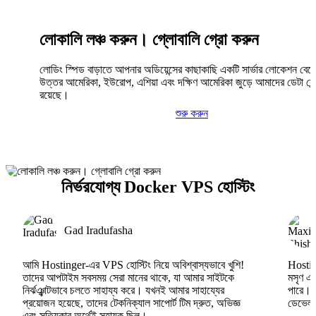
লোকালি লঞ্চ করুন। গ্লোবালি গ্রো করুন
লোডিং স্পিড বাড়াতে আপনার অডিয়েন্সের কাছাকাছি একটি সার্ভার লোকেশন বেছ
উত্তর আমেরিকা, ইউরোপ, এশিয়া এবং দক্ষিণ আমেরিকা জুড়ে আমাদের ডেটা সেন্
রয়েছে।
শুরু করুন
নির্ভরযোগ্য Docker VPS হোস্টিং
Gad Iradufasha
আমি Hostinger-এর VPS হোস্টিং নিয়ে অবিশ্বাস্যভাবে খুশি!
Hosting
তাদের আপটাইম সবসময় সেরা মানের থাকে, যা আমার সাইটকে
মসৃণ এব
নির্ঝঞ্ঝাটভাবে চলতে সাহায্য করে। যখনই আমার সাহায্যের
পারে।
প্রয়োজন হয়েছে, তাদের টেকনিক্যাল সাপোর্ট টিম দ্রুত, অভিজ্ঞ
ডেভেলপা
এবং সত্যিকার অর্থেই সহায়ক ছিল।