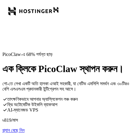
PicoClaw-এ 68% পর্যন্ত ছাড়
এক ক্লিকে PicoClaw স্থাপন করুন।
গো-তে লেখা একটি অতি হালকা এআই সহকারী, যা নেটিভ এমসিপি সমর্থন এবং ৩০টিরও
বেশি এলএলএম প্রদানকারী ইন্টিগ্রেশন সহ আসে।
তাৎক্ষণিকভাবে আপনার অ্যাপ্লিকেশন লঞ্চ করুন
ফ্রি অটোমেটিক উইকলি ব্যাকআপ
AI-ম্যানেজড VPS
৳
819
/মাস
প্ল্যান বেছে নিন