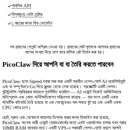
পাবলিক API
বিশ্বজুড়ে ডেটা সেন্টার
১ বছরের জন্য ফ্রি ডোমেইন
সব প্ল্যানের পেমেন্ট অগ্রিম নেওয়া হয়। প্ল্যানের মোট মূল্যকে আপনার প্ল্যানের
মাসের সংখ্যা দিয়ে ভাগ করে মাসিক রেট হিসাব করা হয়।
PicoClaw দিয়ে আপনি যা যা তৈরি করতে পারবেন
PicoClaw হলো Sipeed দ্বারা শুরু করা একটি স্বাধীন ওপেন-সোর্স AI অ্যাসিস্ট্যান্ট
এবং যা সম্পূর্ণভাবে Go দিয়ে স্ক্র্যাচ থেকে লেখা হয়েছে। প্রজেক্টটি একটি সেলফ-
বুটস্ট্র্যাপিং প্রক্রিয়ার মাধ্যমে পুনর্নির্মিত হয়েছিল — AI এজেন্ট নিজেই আর্কিটেকচার
মাইগ্রেশন এবং কোড অপ্টিমাইজেশন পরিচালনা করেছে — যার ফলে একটি একক
স্ট্যাটিক বাইনারি তৈরি হয়েছে যা এক সেকেন্ডেরও কম সময়ে বুট হয় এবং একটি একক
CPU কোরে চলে।
ছোট, দ্রুত এবং যেকোনো জায়গায় ডিপ্লয় করার জন্য ডিজাইন করা হয়েছে,
PicoClaw অনেক ভারী এজেন্ট ফ্রেমওয়ার্কের মতো একই ওয়ার্কলোড চালায় যখন প্রায়
10MB RAM ব্যবহার করে। একটি VPS-এ লঞ্চারটি সেলফ-হোস্ট করলে আপনি