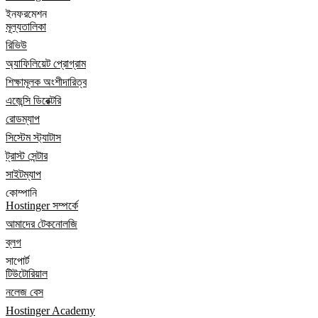
ইনফরমেশন
মূল্যতালিকা
রিভিউ
অ্যাফিলিয়েট প্রোগ্রাম
শিক্ষামূলক অংশীদারিত্ব
এজেন্সি ডিরেক্টরি
রোডম্যাপ
সিস্টেম স্ট্যাটাস
ট্রাস্ট সেন্টার
সাইটম্যাপ
কোম্পানি
Hostinger সম্পর্কে
আমাদের টেকনোলজি
ব্লগ
সাপোর্ট
টিউটোরিয়াল
নলেজ বেস
Hostinger Academy