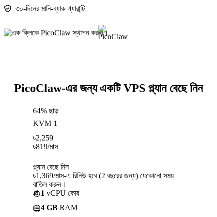
৩০-দিনের মানি-ব্যাক গ্যারান্টি
PicoClaw-এর জন্য একটি VPS প্ল্যান বেছে নিন
64% ছাড়
KVM 1
৳
2,259
৳
819
/মাস
প্ল্যান বেছে নিন
৳1,369/মাস-এ রিনিউ হবে (2 বছরের জন্য) যেকোনো সময়
বাতিল করুন।
1
vCPU কোর
4 GB
RAM