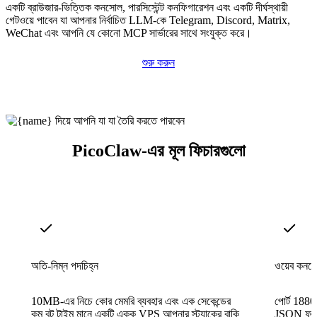
একটি ব্রাউজার-ভিত্তিক কনসোল, পারসিস্টেন্ট কনফিগারেশন এবং একটি দীর্ঘস্থায়ী
গেটওয়ে পাবেন যা আপনার নির্বাচিত LLM-কে Telegram, Discord, Matrix,
WeChat এবং আপনি যে কোনো MCP সার্ভারের সাথে সংযুক্ত করে।
শুরু করুন
PicoClaw-এর মূল ফিচারগুলো
অতি-নিম্ন পদচিহ্ন
ওয়েব কনসো
10MB-এর নিচে কোর মেমরি ব্যবহার এবং এক সেকেন্ডের
পোর্ট 1880
কম বুট টাইম মানে একটি একক VPS আপনার স্ট্যাকের বাকি
JSON ফাইল 