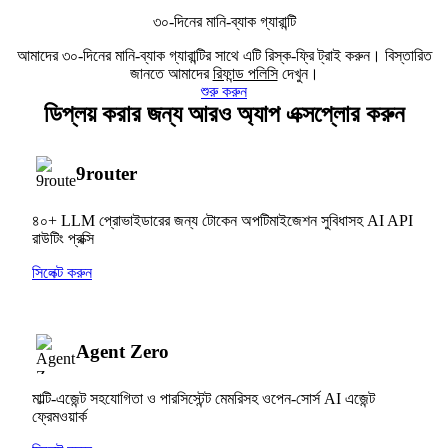
৩০-দিনের মানি-ব্যাক গ্যারান্টি
আমাদের ৩০-দিনের মানি-ব্যাক গ্যারান্টির সাথে এটি রিস্ক-ফ্রি ট্রাই করুন। বিস্তারিত
জানতে আমাদের
রিফান্ড পলিসি
দেখুন।
শুরু করুন
ডিপ্লয় করার জন্য আরও অ্যাপ এক্সপ্লোর করুন
9router
৪০+ LLM প্রোভাইডারের জন্য টোকেন অপটিমাইজেশন সুবিধাসহ AI API
রাউটিং প্রক্সি
সিলেক্ট করুন
Agent Zero
মাল্টি-এজেন্ট সহযোগিতা ও পারসিস্টেন্ট মেমরিসহ ওপেন-সোর্স AI এজেন্ট
ফ্রেমওয়ার্ক