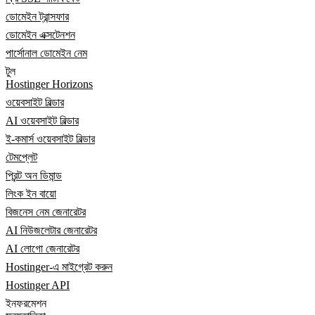
ডোমেইন ট্রান্সফার
ডোমেইন এক্সটেনশন
পার্সোনাল ডোমেইন নেম
টুল
Hostinger Horizons
ওয়েবসাইট বিল্ডার
AI ওয়েবসাইট বিল্ডার
ই-কমার্স ওয়েবসাইট বিল্ডার
টেমপ্লেট
প্রিন্ট অন ডিমান্ড
লিংক ইন বায়ো
বিজনেস নেম জেনারেটর
AI নিউজলেটার জেনারেটর
AI লোগো জেনারেটর
Hostinger-এ মাইগ্রেট করুন
Hostinger API
ইনফরমেশন