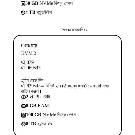
50 GB
NVMe ডিস্ক স্পেস
4 TB
ব্যান্ডউইথ
সবচেয়ে জনপ্রিয়
63% ছাড়
KVM 2
৳
2,879
৳
1,069
/মাস
প্ল্যান বেছে নিন
৳1,639/মাস-এ রিনিউ হবে (2 বছরের জন্য) যেকোনো সময়
বাতিল করুন।
2
vCPU কোর
8 GB
RAM
100 GB
NVMe ডিস্ক স্পেস
8 TB
ব্যান্ডউইথ