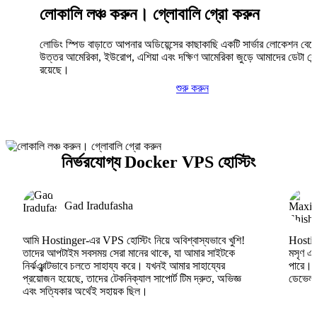
লোকালি লঞ্চ করুন। গ্লোবালি গ্রো করুন
লোডিং স্পিড বাড়াতে আপনার অডিয়েন্সের কাছাকাছি একটি সার্ভার লোকেশন বেছ
উত্তর আমেরিকা, ইউরোপ, এশিয়া এবং দক্ষিণ আমেরিকা জুড়ে আমাদের ডেটা সেন্
রয়েছে।
শুরু করুন
নির্ভরযোগ্য Docker VPS হোস্টিং
Gad Iradufasha
আমি Hostinger-এর VPS হোস্টিং নিয়ে অবিশ্বাস্যভাবে খুশি!
Hosting
তাদের আপটাইম সবসময় সেরা মানের থাকে, যা আমার সাইটকে
মসৃণ এব
নির্ঝঞ্ঝাটভাবে চলতে সাহায্য করে। যখনই আমার সাহায্যের
পারে।
প্রয়োজন হয়েছে, তাদের টেকনিক্যাল সাপোর্ট টিম দ্রুত, অভিজ্ঞ
ডেভেলপা
এবং সত্যিকার অর্থেই সহায়ক ছিল।