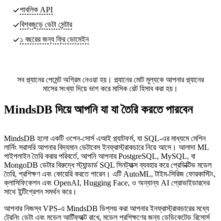
পাবলিক API
বিশ্বজুড়ে ডেটা সেন্টার
১ বছরের জন্য ফ্রি ডোমেইন
সব প্ল্যানের পেমেন্ট অগ্রিম নেওয়া হয়। প্ল্যানের মোট মূল্যকে আপনার প্ল্যানের
মাসের সংখ্যা দিয়ে ভাগ করে মাসিক রেট হিসাব করা হয়।
MindsDB দিয়ে আপনি যা যা তৈরি করতে পারবেন
MindsDB হলো একটি ওপেন-সোর্স এআই প্ল্যাটফর্ম, যা SQL-এর মাধ্যমে মেশিন
লার্নিং সরাসরি আপনার বিদ্যমান ডেটাবেস ইনফ্রাস্ট্রাকচারে নিয়ে আসে। আলাদা ML
পাইপলাইন তৈরি করার পরিবর্তে, আপনি আপনার PostgreSQL, MySQL, বা
MongoDB ডেটার বিরুদ্ধে স্ট্যান্ডার্ড SQL সিনট্যাক্স ব্যবহার করে প্রেডিক্টিভ মডেল
তৈরি, প্রশিক্ষণ এবং কোয়েরি করতে পারেন। এটি AutoML, টাইম-সিরিজ ফোরকাস্টিং,
ক্লাসিফিকেশন এবং OpenAI, Hugging Face, ও অন্যান্য AI প্রোভাইডারদের
সাথে ইন্টিগ্রেশন সমর্থন করে।
আপনার নিজস্ব VPS-এ MindsDB ডিপ্লয় করা আপনার ইনফ্রাস্ট্রাকচারের মধ্যে
ট্রেনিং ডেটা এবং মডেল আর্টিফ্যাক্ট রাখে, মডেল প্রশিক্ষণের জন্য ডেডিকেটেড রিসোর্স