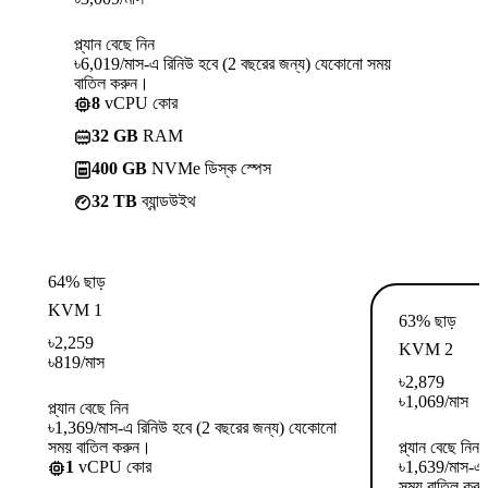
প্ল্যান বেছে নিন
৳6,019/মাস-এ রিনিউ হবে (2 বছরের জন্য) যেকোনো সময়
বাতিল করুন।
8
vCPU কোর
32 GB
RAM
400 GB
NVMe ডিস্ক স্পেস
32 TB
ব্যান্ডউইথ
64% ছাড়
KVM 1
63% ছাড়
৳
2,259
KVM 2
৳
819
/মাস
৳
2,879
৳
1,069
/মাস
প্ল্যান বেছে নিন
৳1,369/মাস-এ রিনিউ হবে (2 বছরের জন্য) যেকোনো
সময় বাতিল করুন।
প্ল্যান বেছে নিন
1
vCPU কোর
৳1,639/মাস-এ 
সময় বাতিল কর