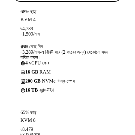
68% ছাড়
KVM 4
৳
4,789
৳
1,509
/মাস
প্ল্যান বেছে নিন
৳3,289/মাস-এ রিনিউ হবে (2 বছরের জন্য) যেকোনো সময়
বাতিল করুন।
4
vCPU কোর
16 GB
RAM
200 GB
NVMe ডিস্ক স্পেস
16 TB
ব্যান্ডউইথ
65% ছাড়
KVM 8
৳
8,479
৳
3,009
/মাস