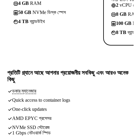
4 GB
RAM
2
vCPU ক
50 GB
NVMe ডিস্ক স্পেস
8 GB
RA
4 TB
ব্যান্ডউইথ
100 GB
NV
8 TB
ব্যান
প্রতিটি প্ল্যানে আছে
আপনার প্রয়োজনীয় সবকিছু
এবং আরও অনেক
কিছু
ডকার ম্যানেজার
Quick access to container logs
One-click updates
AMD EPYC প্রসেসর
NVMe SSD স্টোরেজ
1 Gbps নেটওয়ার্ক স্পিড