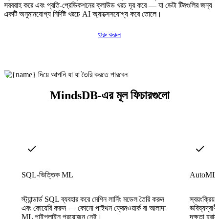
সরবরাহ করে এবং প্রতি-প্রেডিকশনের ক্লাউড খরচ দূর করে — যা ডেটা টিমগুলির জন্য
একটি অনুমানযোগ্য নির্দিষ্ট খরচে AI অ্যাক্সেসযোগ্য করে তোলে।
শুরু করুন
MindsDB-এর মূল ফিচারগুলো
SQL-ভিত্তিক ML
AutoML ইঞ
স্ট্যান্ডার্ড SQL ব্যবহার করে মেশিন লার্নিং মডেল তৈরি করুন
স্বয়ংক্রিয় 
এবং কোয়েরি করুন — কোনো পাইথন ফ্রেমওয়ার্ক বা আলাদা
ভবিষ্যদ্বাণ
ML পাইপলাইন প্রয়োজন নেই।
দক্ষতা হ্র