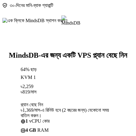
৩০-দিনের মানি-ব্যাক গ্যারান্টি
MindsDB-এর জন্য একটি VPS প্ল্যান বেছে নিন
64% ছাড়
KVM 1
৳
2,259
৳
819
/মাস
প্ল্যান বেছে নিন
৳1,369/মাস-এ রিনিউ হবে (2 বছরের জন্য) যেকোনো সময়
বাতিল করুন।
1
vCPU কোর
4 GB
RAM