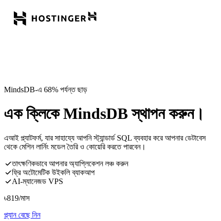
MindsDB-এ 68% পর্যন্ত ছাড়
এক ক্লিকে MindsDB স্থাপন করুন।
এআই প্ল্যাটফর্ম, যার সাহায্যে আপনি স্ট্যান্ডার্ড SQL ব্যবহার করে আপনার ডেটাবেস
থেকে মেশিন লার্নিং মডেল তৈরি ও কোয়েরি করতে পারবেন।
তাৎক্ষণিকভাবে আপনার অ্যাপ্লিকেশন লঞ্চ করুন
ফ্রি অটোমেটিক উইকলি ব্যাকআপ
AI-ম্যানেজড VPS
৳
819
/মাস
প্ল্যান বেছে নিন