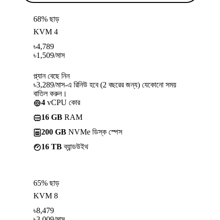
68% ছাড়
KVM 4
৳
4,789
৳
1,509
/মাস
প্ল্যান বেছে নিন
৳3,289/মাস-এ রিনিউ হবে (2 বছরের জন্য) যেকোনো সময়
বাতিল করুন।
4
vCPU কোর
16 GB
RAM
200 GB
NVMe ডিস্ক স্পেস
16 TB
ব্যান্ডউইথ
65% ছাড়
KVM 8
৳
8,479
৳
3,009
/মাস