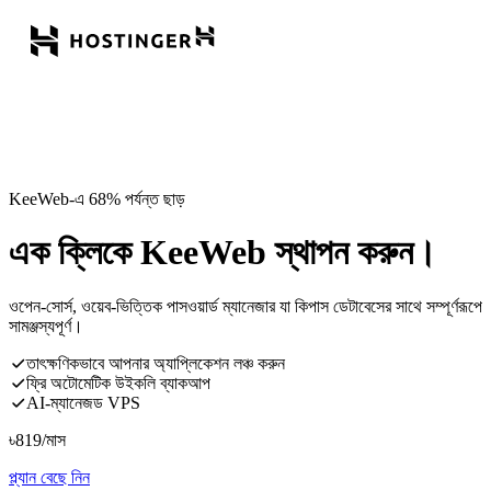
KeeWeb-এ 68% পর্যন্ত ছাড়
এক ক্লিকে KeeWeb স্থাপন করুন।
ওপেন-সোর্স, ওয়েব-ভিত্তিক পাসওয়ার্ড ম্যানেজার যা কিপাস ডেটাবেসের সাথে সম্পূর্ণরূপে
সামঞ্জস্যপূর্ণ।
তাৎক্ষণিকভাবে আপনার অ্যাপ্লিকেশন লঞ্চ করুন
ফ্রি অটোমেটিক উইকলি ব্যাকআপ
AI-ম্যানেজড VPS
৳
819
/মাস
প্ল্যান বেছে নিন