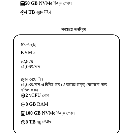
50 GB
NVMe ডিস্ক স্পেস
4 TB
ব্যান্ডউইথ
সবচেয়ে জনপ্রিয়
63% ছাড়
KVM 2
৳
2,879
৳
1,069
/মাস
প্ল্যান বেছে নিন
৳1,639/মাস-এ রিনিউ হবে (2 বছরের জন্য) যেকোনো সময়
বাতিল করুন।
2
vCPU কোর
8 GB
RAM
100 GB
NVMe ডিস্ক স্পেস
8 TB
ব্যান্ডউইথ