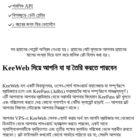
পাবলিক API
বিশ্বজুড়ে ডেটা সেন্টার
১ বছরের জন্য ফ্রি ডোমেইন
সব প্ল্যানের পেমেন্ট অগ্রিম নেওয়া হয়। প্ল্যানের মোট মূল্যকে আপনার প্ল্যানের
মাসের সংখ্যা দিয়ে ভাগ করে মাসিক রেট হিসাব করা হয়।
KeeWeb দিয়ে আপনি যা যা তৈরি করতে পারবেন
KeeWeb হল একটি বিনামূল্যের, ওপেন-সোর্স পাসওয়ার্ড ম্যানেজার যা সম্পূর্ণরূপে
ব্রাউজারে চলে এবং KeePass (.kdbx) ফরম্যাটের সাথে সম্পূর্ণরূপে সামঞ্জস্যপূর্ণ।
এটি আপনাকে আপনার ব্রাউজার থেকে সরাসরি আপনার বিদ্যমান KeePass ভল্ট খুলতে
এবং পরিচালনা করতে দেয় কোনো প্লাগইন বা নেটিভ ক্লায়েন্ট ছাড়াই — আপনার ভল্ট
আপনার নিজস্ব স্টোরেজে আপনার নিয়ন্ত্রণে থাকে।
আপনার VPS-এ KeeWeb সেলফ-হোস্ট করার অর্থ হল আপনি ব্রাউজার সহ যেকোনো
ডিভাইস থেকে আপনার পাসওয়ার্ড অ্যাক্সেস করতে পারবেন, একই সাথে
অ্যাপ্লিকেশনটিকে ব্যক্তিগত এবং তৃতীয় পক্ষের ক্লাউড পরিষেবা থেকে স্বাধীন রাখতে
পারবেন। ভল্ট ফাইলগুলি কখনোই কোনো সার্ভারে পাঠানো হয় না; সেগুলি আপনার