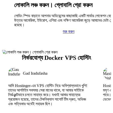
লোকালি লঞ্চ করুন। গ্লোবালি গ্রো করুন
লোডিং স্পিড বাড়াতে আপনার অডিয়েন্সের কাছাকাছি একটি সার্ভার লোকেশন বেছ
উত্তর আমেরিকা, ইউরোপ, এশিয়া এবং দক্ষিণ আমেরিকা জুড়ে আমাদের ডেটা সেন্
রয়েছে।
শুরু করুন
নির্ভরযোগ্য Docker VPS হোস্টিং
Gad Iradufasha
আমি Hostinger-এর VPS হোস্টিং নিয়ে অবিশ্বাস্যভাবে খুশি!
Hosting
তাদের আপটাইম সবসময় সেরা মানের থাকে, যা আমার সাইটকে
মসৃণ এব
নির্ঝঞ্ঝাটভাবে চলতে সাহায্য করে। যখনই আমার সাহায্যের
পারে।
প্রয়োজন হয়েছে, তাদের টেকনিক্যাল সাপোর্ট টিম দ্রুত, অভিজ্ঞ
ডেভেলপা
এবং সত্যিকার অর্থেই সহায়ক ছিল।