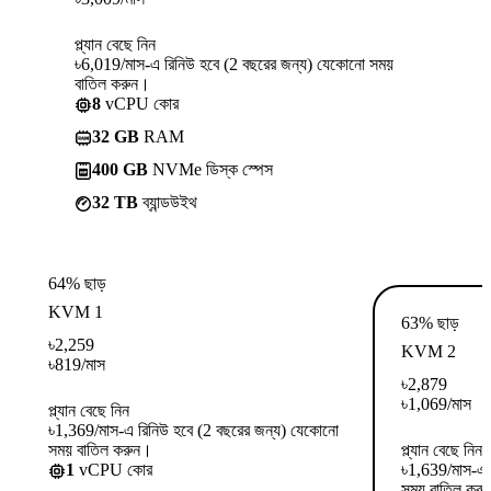
প্ল্যান বেছে নিন
৳6,019/মাস-এ রিনিউ হবে (2 বছরের জন্য) যেকোনো সময়
বাতিল করুন।
8
vCPU কোর
32 GB
RAM
400 GB
NVMe ডিস্ক স্পেস
32 TB
ব্যান্ডউইথ
64% ছাড়
KVM 1
63% ছাড়
৳
2,259
KVM 2
৳
819
/মাস
৳
2,879
৳
1,069
/মাস
প্ল্যান বেছে নিন
৳1,369/মাস-এ রিনিউ হবে (2 বছরের জন্য) যেকোনো
সময় বাতিল করুন।
প্ল্যান বেছে নিন
1
vCPU কোর
৳1,639/মাস-এ 
সময় বাতিল কর