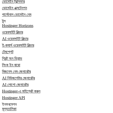
ডোমেইন ট্রান্সফার
ডোমেইন এক্সটেনশন
পার্সোনাল ডোমেইন নেম
টুল
Hostinger Horizons
ওয়েবসাইট বিল্ডার
AI ওয়েবসাইট বিল্ডার
ই-কমার্স ওয়েবসাইট বিল্ডার
টেমপ্লেট
প্রিন্ট অন ডিমান্ড
লিংক ইন বায়ো
বিজনেস নেম জেনারেটর
AI নিউজলেটার জেনারেটর
AI লোগো জেনারেটর
Hostinger-এ মাইগ্রেট করুন
Hostinger API
ইনফরমেশন
মূল্যতালিকা