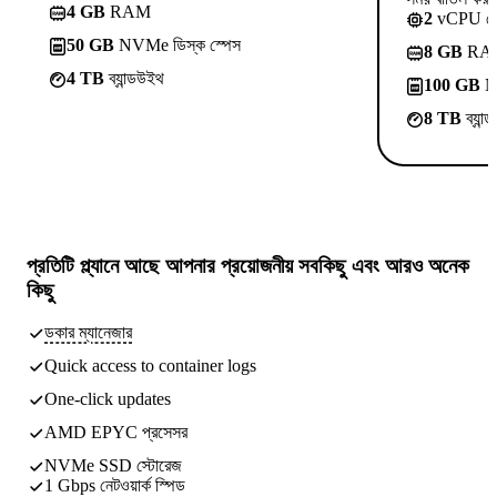
4 GB
RAM
2
vCPU ক
50 GB
NVMe ডিস্ক স্পেস
8 GB
RA
4 TB
ব্যান্ডউইথ
100 GB
NV
8 TB
ব্যান
প্রতিটি প্ল্যানে আছে
আপনার প্রয়োজনীয় সবকিছু
এবং আরও অনেক
কিছু
ডকার ম্যানেজার
Quick access to container logs
One-click updates
AMD EPYC প্রসেসর
NVMe SSD স্টোরেজ
1 Gbps নেটওয়ার্ক স্পিড