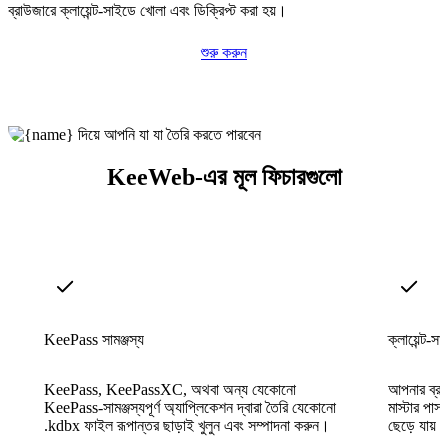
ব্রাউজারে ক্লায়েন্ট-সাইডে খোলা এবং ডিক্রিপ্ট করা হয়।
শুরু করুন
KeeWeb-এর মূল ফিচারগুলো
KeePass সামঞ্জস্য
ক্লায়েন্ট-স
KeePass, KeePassXC, অথবা অন্য যেকোনো
আপনার ব্রা
KeePass-সামঞ্জস্যপূর্ণ অ্যাপ্লিকেশন দ্বারা তৈরি যেকোনো
মাস্টার পাস
.kdbx ফাইল রূপান্তর ছাড়াই খুলুন এবং সম্পাদনা করুন।
ছেড়ে যায় ন