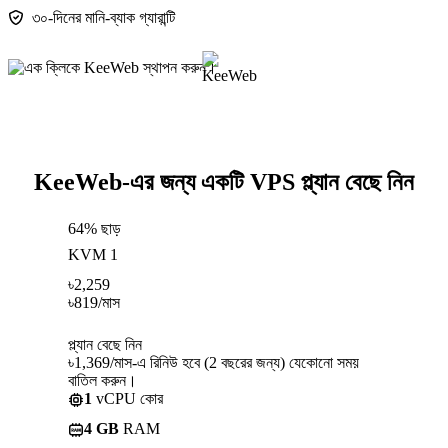
৩০-দিনের মানি-ব্যাক গ্যারান্টি
KeeWeb-এর জন্য একটি VPS প্ল্যান বেছে নিন
64% ছাড়
KVM 1
৳
2,259
৳
819
/মাস
প্ল্যান বেছে নিন
৳1,369/মাস-এ রিনিউ হবে (2 বছরের জন্য) যেকোনো সময়
বাতিল করুন।
1
vCPU কোর
4 GB
RAM