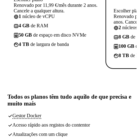
Renovado por 11,99 €/mês durante 2 anos.
Cancele a qualquer altura.
Escolher pla
1
núcleo de vCPU
Renovado po
anos. Cancele
4 GB
de RAM
2
núcleos
50 GB
de espaço em disco NVMe
8 GB
de 
4 TB
de largura de banda
100 GB
d
8 TB
de l
Todos os planos têm
tudo aquilo de que precisa
e
muito mais
Gestor Docker
Acesso rápido aos registos do contentor
Atualizações com um clique