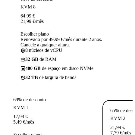
KVM 8
64,99
€
21,99
€
/mês
Escolher plano
Renovado por 49,99 €/mês durante 2 anos.
Cancele a qualquer altura.
8
núcleos de vCPU
32 GB
de RAM
400 GB
de espaço em disco NVMe
32 TB
de largura de banda
69% de desconto
KVM 1
65% de desc
17,99
€
KVM 2
5,49
€
/mês
21,99
€
7,79
€
/mês
Escolher plano