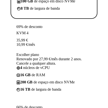
100 GB
de espaço em disco NVMe
8 TB
de largura de banda
69% de desconto
KVM 4
35,99
€
10,99
€
/mês
Escolher plano
Renovado por 27,99 €/mês durante 2 anos.
Cancele a qualquer altura.
4
núcleos de vCPU
16 GB
de RAM
200 GB
de espaço em disco NVMe
16 TB
de largura de banda
66% de desconto