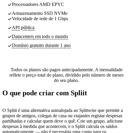
Processadores AMD EPYC
Armazenamento SSD NVMe
Velocidade de rede de 1 Gbps
API pública
Datacenters
em todo o mundo
Domínio gratuito durante 1 ano
Todos os planos são pagos antecipadamente. A mensalidade
reflete o preço total do plano, dividido pelo número de meses
do seu plano.
O que pode criar com Spliit
O Spliit é uma alternativa autoalojada ao Splitwise que permite a
grupos de amigos, colegas de casa ou viajantes registar despesas
partilhadas e calcular quem deve o quê. Crie um grupo, adicione
despesas à medida que acontecem, e o Spliit calcula os saldos
automaticamente — não é necessária uma conta para os