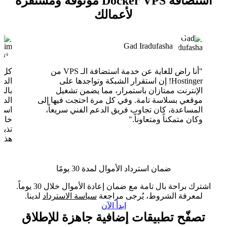
استضافة Docker VPS موثوقة ومستقرة
لأعمالك
Gad Iradufasha
"أنا راض للغاية عن خدمة استضافة الـ VPS من
Hostinger! إن استقرار الشبكة وتواجدها على
الدع
الإنترنت ممتازان باستمرار، مما يضمن تشغيل
بالذ
موقعي بسلاسة تامة. وفي كل مرة احتجت فيها إلى
الدع
المساعدة، كان تجاوب فريق الدعم الفني سريعاً،
وكان متمكناً ومتعاوناً."
خارق
تذبذ
هذا 
ضمان استرداد الأموال لمدة 30 يومًا
اشترك براحة بال تامة مع ضمان إعادة الأموال خلال 30 يوماً.
لمعرفة الشروط، يُرجى مراجعة
سياسة الاسترداد
لدينا.
ابدأ الآن
تصفّح تطبيقات إضافية جاهزة للإطلاق