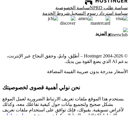
سياسة طلب NPRD
سياسة الخصوصية
سياسة استرداد رسوم التسجيل
شروط الخدمة
و المزيد
© 2004-2026 Hostinger – أطلِق، وانمُ، وحقق النجاح عبر الإنترنت،
بدعم AI الذي يضع القوة بين يديك.
الأسعار مدرجة بدون ضريبة القيمة المضافة
نحن نولي أهمية قصوى لخصوصيتك
يستخدم هذا الموقع ملفات تعريف الارتباط الضرورية لعمل الموقع
بشكل صحيح ولتجميع بيانات حول كيفية تفاعلك معه، وكذلك
لأغراض تسويقية. بقبولك، فإنك توافق على استخدام ملفات تعريف
الارتباط للإعلانات والتحليلات كما هو موضح في
سياسة ملفات
لدينا.
تعريف الارتباط