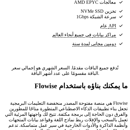
معالجات AMD EPYC
تخزين NVMe SSD
سرعة الشبكة 1Gbps
API عام
مراكز بيانات
في جميع أنحاء العالم
دومين مجاني لمدة سنة
تُدفع جميع الباقات مقدمًا. السعر الشهري هو إجمالي سعر
الباقة مقسومًا على عدد أشهر الباقة.
ما يمكنك بناؤه باستخدام Flowise
Flowise هي منصة مفتوحة المصدر منخفضة التعليمات البرمجية
تجعل بناء تطبيقات الذكاء الاصطناعي المتطورة متاحًا للمطورين
والفرق دون الحاجة إلى برمجة مكثفة. تتيح لك واجهتها المرئية التي
تعمل بالسحب والإفلات ربط نماذج اللغة وقواعد بيانات المتجهات
وأنظمة الذاكرة والأدوات الخارجية في سير عمل متماسكة. تدعم