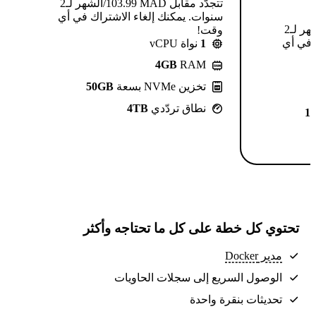
تتجدّد مقابل MAD ⁦103.99⁩/الشهر لـ2
سنوات. يمكنك إلغاء الاشتراك في أي
تتجدّد مقابل MAD ⁦124.99⁩/الشهر لـ2
وقت!
 في أي
1
نواة vCPU
4GB
RAM
تخزين NVMe بسعة
50GB
نطاق تردّدي
4TB
1
تحتوي كل خطة على كل ما تحتاجه وأكثر
مدير Docker
الوصول السريع إلى سجلات الحاويات
تحديثات بنقرة واحدة