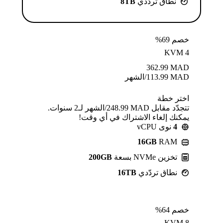
نطاق تردّدي
8TB
خصم 69%
KVM 4
362.99
MAD
MAD
113.99
/الشهر
اختر خطة
تتجدّد مقابل MAD ⁦248.99⁩/الشهر لـ2 سنوات.
يمكنك إلغاء الاشتراك في أي وقت!
4
نوى vCPU
16GB
RAM
تخزين NVMe بسعة
200GB
نطاق تردّدي
16TB
خصم 64%
KVM 8