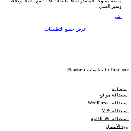
منصة مفتوحة المصدر لبناء تطبيقات LLM مع RAG، وكلاء،
وسير العمل
نشر
عرض جميع التطبيقات
Flowise
Hostinger
التطبيقات
استضافة
استضافة مواقع
استضافة لـWordPress
استضافة VPS
استضافة n8n الذاتية
بريد الأعمال