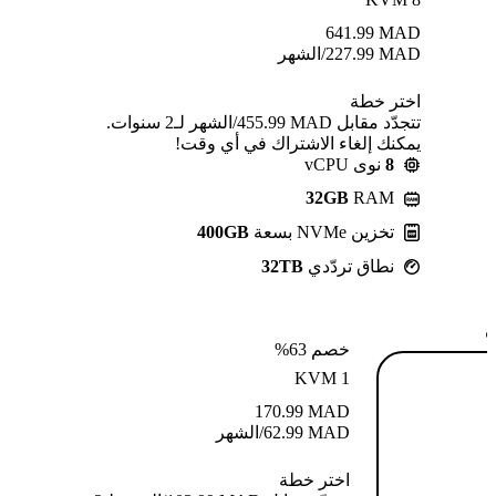
641.99
MAD
MAD
227.99
/الشهر
اختر خطة
تتجدّد مقابل MAD ⁦455.99⁩/الشهر لـ2 سنوات.
يمكنك إلغاء الاشتراك في أي وقت!
8
نوى vCPU
32GB
RAM
تخزين NVMe بسعة
400GB
نطاق تردّدي
32TB
ة
خصم 63%
KVM 1
170.99
MAD
MAD
62.99
/الشهر
اختر خطة