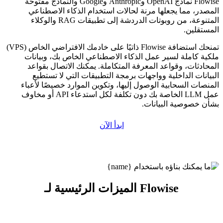
Flowise نماذج OpenAI وAnthropic وGoogle والنماذج مفتوحة
المصدر، مما يجعلها مرنة لحالات استخدام الذكاء الاصطناعي
المتنوعة، من روبوتات الدردشة إلى تطبيقات RAG والوكلاء
المستقلين.
تمنحك استضافة Flowise ذاتيًا على خادمك الافتراضي الخاص (VPS)
ملكية كاملة لسير عمل الذكاء الاصطناعي الخاص بك، وبيانات
المحادثات، وقواعد المعرفة المتكاملة. يمكنك الاتصال بقواعد
البيانات الداخلية وواجهات برمجة التطبيقات التي لا تستطيع
المنصات السحابية الوصول إليها، وتكوين الموارد خصيصًا لأعباء
عمل LLM الخاصة بك دون تكلفة لكل استدعاء API أو مخاوف
بشأن خصوصية البيانات.
ابدأ الآن
الميزات الرئيسية لـ Flowise