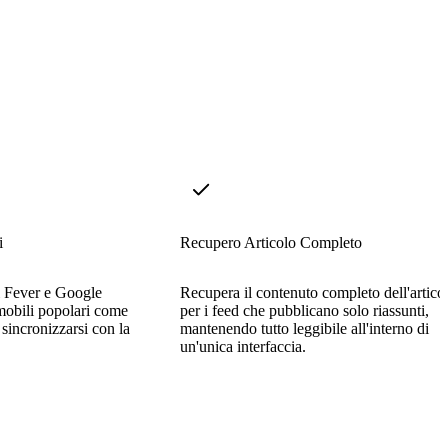
i
Recupero Articolo Completo
i Fever e Google
Recupera il contenuto completo dell'artico
obili popolari come
per i feed che pubblicano solo riassunti,
incronizzarsi con la
mantenendo tutto leggibile all'interno di
un'unica interfaccia.