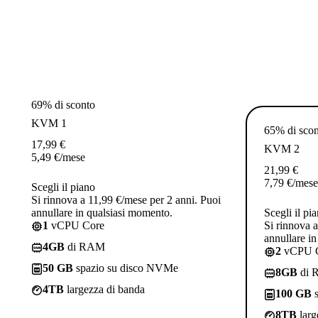
69% di sconto
KVM 1
65% di sco
17,99
€
KVM 2
5,49
€
/mese
21,99
€
7,79
€
/mese
Scegli il piano
Si rinnova a 11,99 €/mese per 2 anni. Puoi
annullare in qualsiasi momento.
Scegli il pi
1
vCPU Core
Si rinnova 
annullare i
4GB
di RAM
2
vCPU 
50 GB
spazio su disco NVMe
8GB
di 
4TB
largezza di banda
100 GB
s
8TB
larg