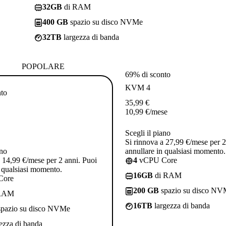
32GB
di RAM
400 GB
spazio su disco NVMe
32TB
largezza di banda
POPOLARE
69% di sconto
KVM 4
nto
35,99
€
10,99
€
/mese
Scegli il piano
Si rinnova a 27,99 €/mese per 2
ano
annullare in qualsiasi momento.
a 14,99 €/mese per 2 anni. Puoi
4
vCPU Core
n qualsiasi momento.
16GB
di RAM
Core
200 GB
spazio su disco N
RAM
16TB
largezza di banda
pazio su disco NVMe
ezza di banda