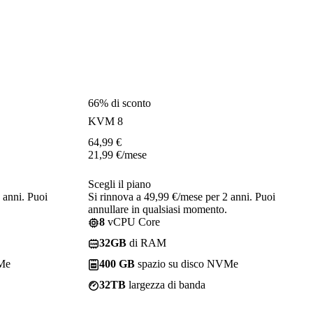
66% di sconto
KVM 8
64,99
€
21,99
€
/mese
Scegli il piano
 anni. Puoi
Si rinnova a 49,99 €/mese per 2 anni. Puoi
annullare in qualsiasi momento.
8
vCPU Core
32GB
di RAM
VMe
400 GB
spazio su disco NVMe
32TB
largezza di banda