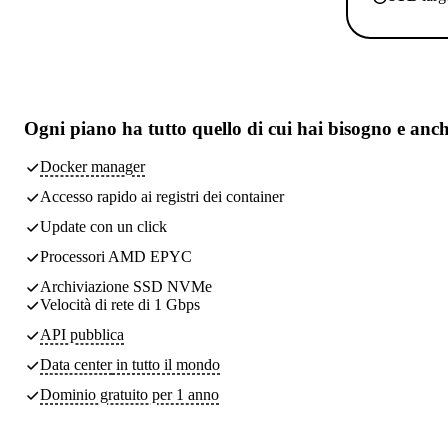
Ogni piano ha
tutto quello di cui hai bisogno
e anch
Docker manager
Accesso rapido ai registri dei container
Update con un click
Processori AMD EPYC
Archiviazione SSD NVMe
Velocità di rete di 1 Gbps
API pubblica
Data center
in tutto il mondo
Dominio gratuito per 1 anno