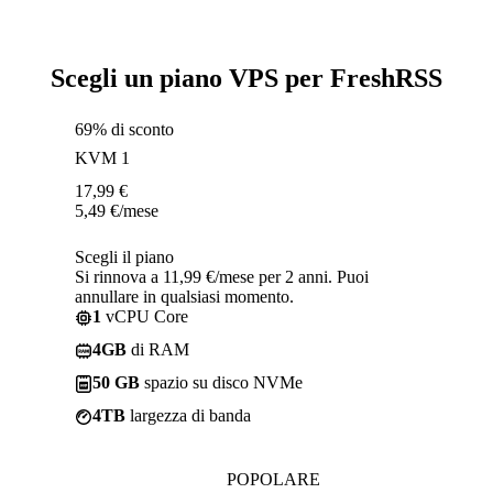
Scegli un piano VPS per FreshRSS
69% di sconto
KVM 1
17,99
€
5,49
€
/mese
Scegli il piano
Si rinnova a 11,99 €/mese per 2 anni. Puoi
annullare in qualsiasi momento.
1
vCPU Core
4GB
di RAM
50 GB
spazio su disco NVMe
4TB
largezza di banda
POPOLARE