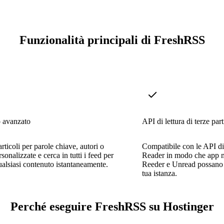
Funzionalità principali di FreshRSS
o avanzato
API di lettura di terze part
 articoli per parole chiave, autori o
Compatibile con le API d
sonalizzate e cerca in tutti i feed per
Reader in modo che app m
ualsiasi contenuto istantaneamente.
Reeder e Unread possano s
tua istanza.
Perché eseguire FreshRSS su Hostinger