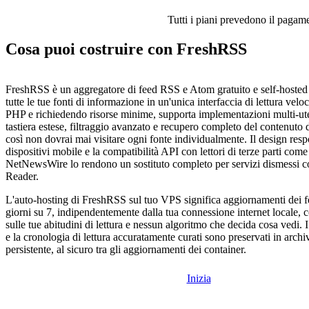
Tutti i piani prevedono il pagamen
Cosa puoi costruire con FreshRSS
FreshRSS è un aggregatore di feed RSS e Atom gratuito e self-hoste
tutte le tue fonti di informazione in un'unica interfaccia di lettura velo
PHP e richiedendo risorse minime, supporta implementazioni multi-ute
tastiera estese, filtraggio avanzato e recupero completo del contenuto 
così non dovrai mai visitare ogni fonte individualmente. Il design res
dispositivi mobile e la compatibilità API con lettori di terze parti com
NetNewsWire lo rendono un sostituto completo per servizi dismessi
Reader.
L'auto-hosting di FreshRSS sul tuo VPS significa aggiornamenti dei f
giorni su 7, indipendentemente dalla tua connessione internet locale, 
sulle tue abitudini di lettura e nessun algoritmo che decida cosa vedi.
e la cronologia di lettura accuratamente curati sono preservati in archi
persistente, al sicuro tra gli aggiornamenti dei container.
Inizia