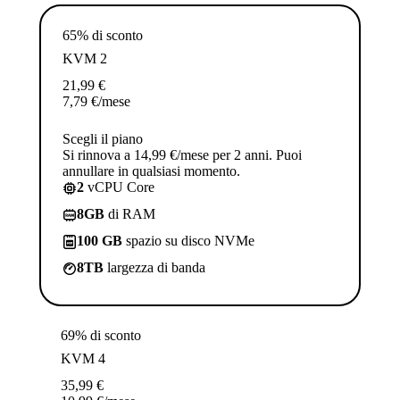
65% di sconto
KVM 2
21,99
€
7,79
€
/mese
Scegli il piano
Si rinnova a 14,99 €/mese per 2 anni. Puoi
annullare in qualsiasi momento.
2
vCPU Core
8GB
di RAM
100 GB
spazio su disco NVMe
8TB
largezza di banda
69% di sconto
KVM 4
35,99
€