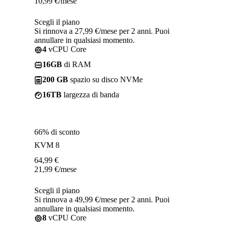
10,99
€
/mese
Scegli il piano
Si rinnova a 27,99 €/mese per 2 anni. Puoi
annullare in qualsiasi momento.
4
vCPU Core
16GB
di RAM
200 GB
spazio su disco NVMe
16TB
largezza di banda
66% di sconto
KVM 8
64,99
€
21,99
€
/mese
Scegli il piano
Si rinnova a 49,99 €/mese per 2 anni. Puoi
annullare in qualsiasi momento.
8
vCPU Core