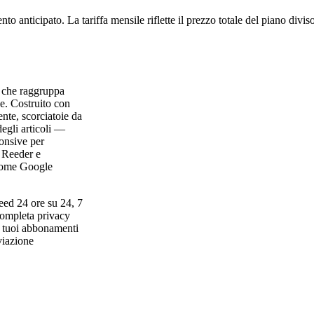
to anticipato. La tariffa mensile riflette il prezzo totale del piano divi
d che raggruppa
ce. Costruito con
nte, scorciatoie da
degli articoli —
ponsive per
e Reeder e
 come Google
eed 24 ore su 24, 7
completa privacy
 I tuoi abbonamenti
viazione