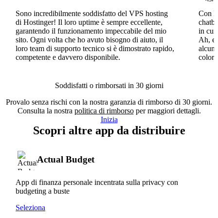
Sono incredibilmente soddisfatto del VPS hosting
Con Ho
di Hostinger! Il loro uptime è sempre eccellente,
chatbo
garantendo il funzionamento impeccabile del mio
in cui
sito. Ogni volta che ho avuto bisogno di aiuto, il
Ah, e 
loro team di supporto tecnico si è dimostrato rapido,
alcun 
competente e davvero disponibile.
coloro
Soddisfatti o rimborsati in 30 giorni
Provalo senza rischi con la nostra garanzia di rimborso di 30 giorni.
Consulta la nostra
politica di rimborso
per maggiori dettagli.
Inizia
Scopri altre app da distribuire
Actual Budget
App di finanza personale incentrata sulla privacy con
budgeting a buste
Seleziona