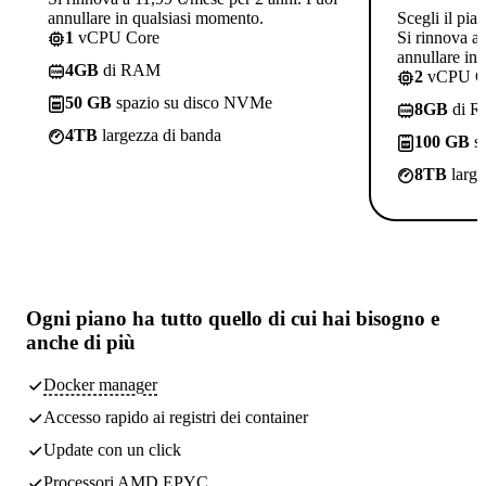
annullare in qualsiasi momento.
Scegli il pia
1
vCPU Core
Si rinnova a
annullare in
4GB
di RAM
2
vCPU C
50 GB
spazio su disco NVMe
8GB
di 
4TB
largezza di banda
100 GB
sp
8TB
large
Ogni piano ha
tutto quello di cui hai bisogno
e
anche di più
Docker manager
Accesso rapido ai registri dei container
Update con un click
Processori AMD EPYC