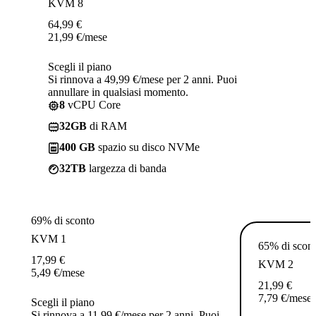
KVM 8
64,99
€
21,99
€
/mese
Scegli il piano
Si rinnova a 49,99 €/mese per 2 anni. Puoi
annullare in qualsiasi momento.
8
vCPU Core
32GB
di RAM
400 GB
spazio su disco NVMe
32TB
largezza di banda
69% di sconto
KVM 1
65% di scon
17,99
€
KVM 2
5,49
€
/mese
21,99
€
7,79
€
/mese
Scegli il piano
Si rinnova a 11,99 €/mese per 2 anni. Puoi