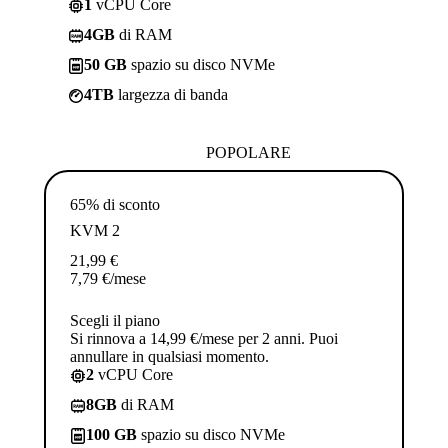
1
vCPU Core
4GB
di RAM
50 GB
spazio su disco NVMe
4TB
largezza di banda
POPOLARE
65% di sconto
KVM 2
21,99
€
7,79
€
/mese
Scegli il piano
Si rinnova a 14,99 €/mese per 2 anni. Puoi
annullare in qualsiasi momento.
2
vCPU Core
8GB
di RAM
100 GB
spazio su disco NVMe