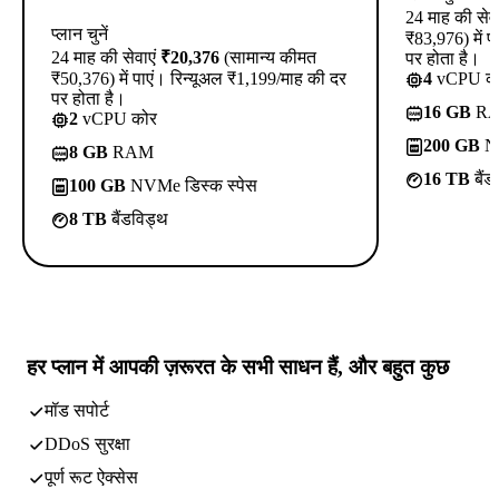
24 माह की सेव
प्लान चुनें
₹83,976) में 
24 माह की सेवाएं
₹20,376
(सामान्य कीमत
पर होता है।
₹50,376) में पाएं। रिन्यूअल ₹1,199/माह की दर
4
vCPU क
पर होता है।
16 GB
R
2
vCPU कोर
200 GB
NV
8 GB
RAM
16 TB
बैंड
100 GB
NVMe डिस्क स्पेस
8 TB
बैंडविड्थ
हर प्लान में
आपकी ज़रूरत के सभी साधन
हैं, और बहुत कुछ
मॉड सपोर्ट
DDoS सुरक्षा
पूर्ण रूट ऐक्सेस