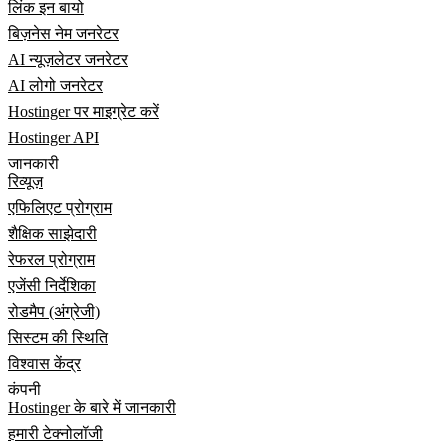
लिंक इन बायो
बिज़नेस नेम जनरेटर
AI न्यूज़लेटर जनरेटर
AI लोगो जनरेटर
Hostinger पर माइग्रेट करें
Hostinger API
जानकारी
रिव्यूज़
एफिलिएट प्रोग्राम
शैक्षिक साझेदारी
रेफरल प्रोग्राम
एजेंसी निर्देशिका
रोडमैप (अंग्रेजी)
सिस्टम की स्थिति
विश्वास केंद्र
कंपनी
Hostinger के बारे में जानकारी
हमारी टेक्नोलॉजी