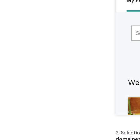
2. Sélecti
domaines