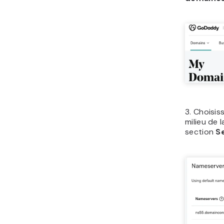
3. Choisis
milieu de 
section
S