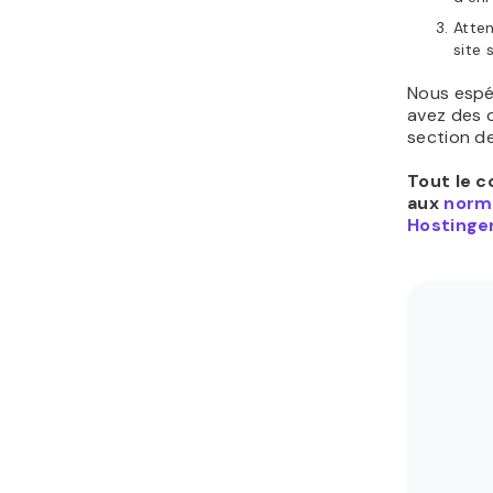
Atten
site 
Nous espér
avez des q
section d
Tout le c
aux
norme
Hostinger