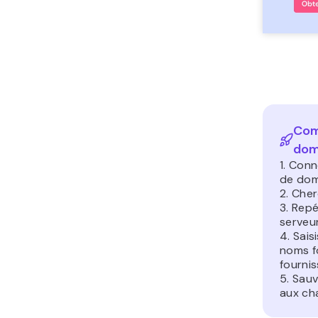
Com
dom
1. Conn
de dom
2. Che
3. Rep
serveu
4. Sais
noms f
fourni
5. Sauv
aux ch