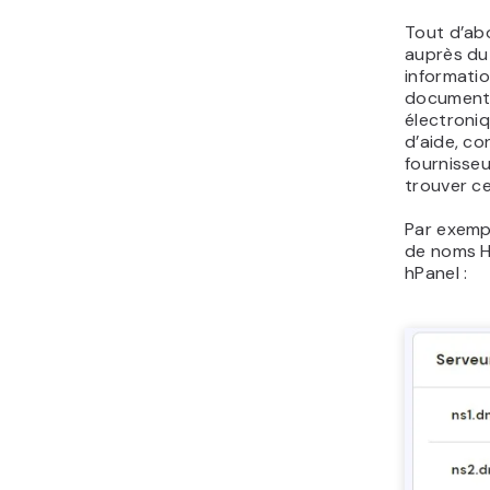
Tout d’ab
auprès du
informatio
documentat
électroniq
d’aide, co
fournisse
trouver ce
Par exempl
de noms H
hPanel :