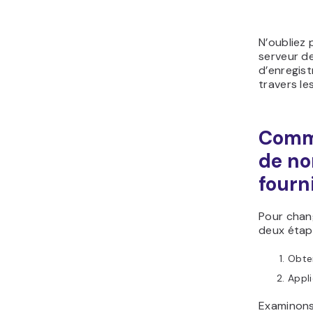
N’oubliez
serveur d
d’enregis
travers le
Comme
de no
fourn
Pour chan
deux étape
Obten
Appli
Examinons