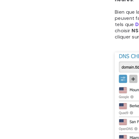
Bien que l
peuvent fa
tels que
D
choisir
N
cliquer su