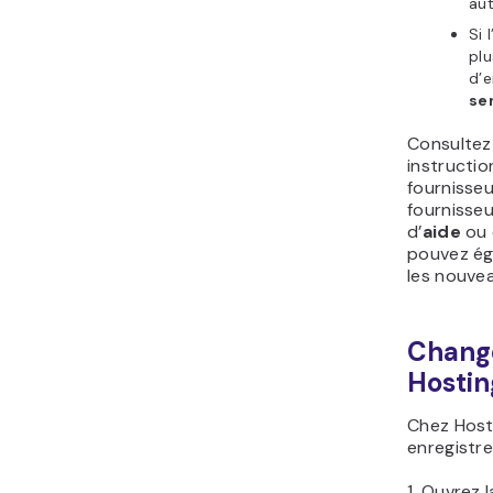
aut
Si 
plu
d’e
se
Consultez 
instructio
fournisseu
fournisseu
d’
aide
ou
pouvez ég
les nouve
Change
Hostin
Chez Hosti
enregistre
1. Ouvrez 