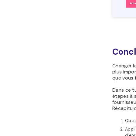
Concl
Changer le
plus impo
que vous f
Dans ce tu
étapes à 
fournisseu
Récapitulo
Obten
Appl
d’enr