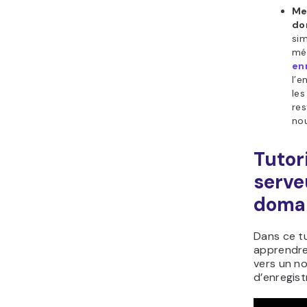
Me
do
sim
mé
en
l’e
les
res
nou
Tutor
serve
doma
Dans ce t
apprendre
vers un no
d’enregis