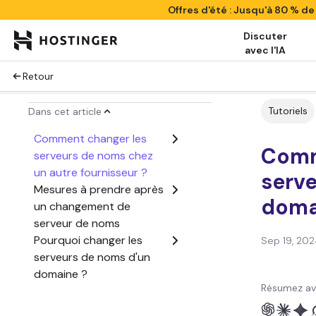
Offres d'été : Jusqu'à 80 % d
Discuter
avec l'IA
Retour
Tutoriels
Dans cet article
Comment changer les
Comm
serveurs de noms chez
un autre fournisseur ?
serv
Mesures à prendre après
doma
un changement de
serveur de noms
Pourquoi changer les
Sep 19, 202
serveurs de noms d'un
domaine ?
Résumez av
Tutoriel vidéo - Changer
les serveurs de noms de