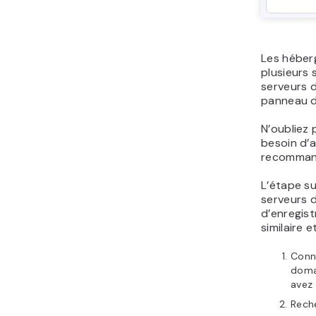
Les héber
plusieurs 
serveurs d
panneau d
N’oubliez
besoin d’a
recommand
L’étape s
serveurs d
d’enregist
similaire 
Conn
domai
avez
Reche