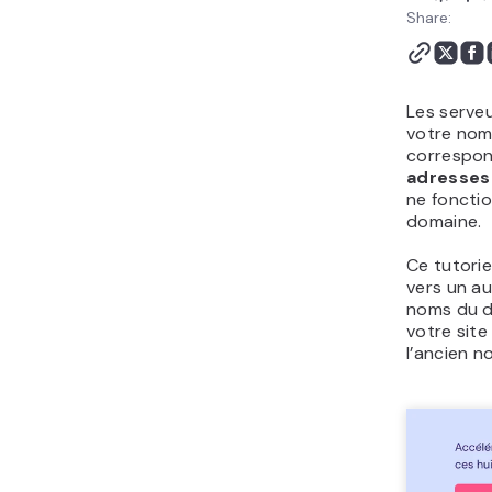
votre domaine (DNS)
Share:
Conclusion
Les serveu
votre nom
correspon
adresses 
ne foncti
domaine.
Ce tutori
vers un a
noms du d
votre sit
l’ancien 