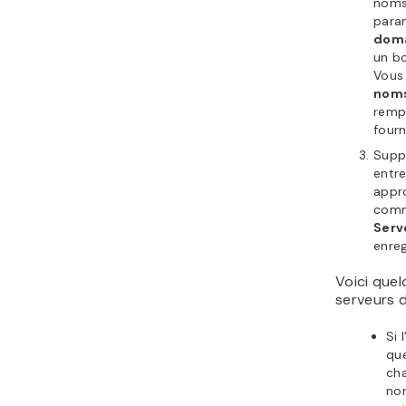
noms 
para
dom
un b
Vous 
noms
rempl
fourn
Suppr
entr
appr
comm
Serv
enre
Voici que
serveurs d
Si 
que
cha
no