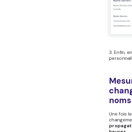
3. Enfin, 
personnali
Mesur
chang
noms
Une fois l
changemen
propagat
heures
.