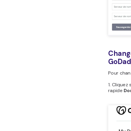
Change
GoDa
Pour chan
1. Cliquez 
rapide
Do