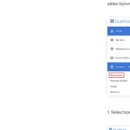
sélection
1. Sélecti