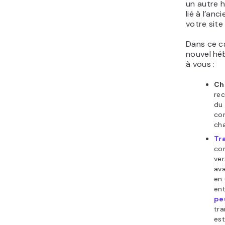
un autre 
lié à l’anc
votre site
Dans ce c
nouvel héb
à vous :
Ch
re
du
co
cha
Tr
con
ver
ava
en 
ent
pe
tra
es