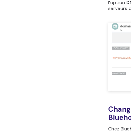
l’option
D
serveurs d
Change
Blueho
Chez Blue