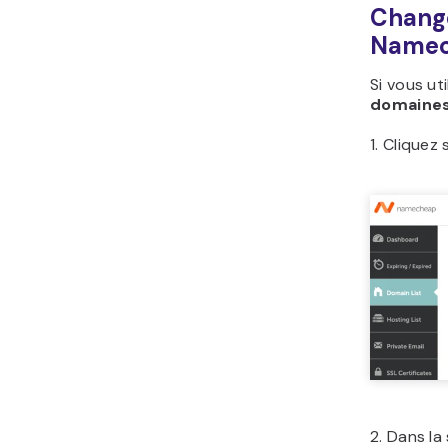
Change
Name
Si vous ut
domaine
1. Cliquez
2. Dans la