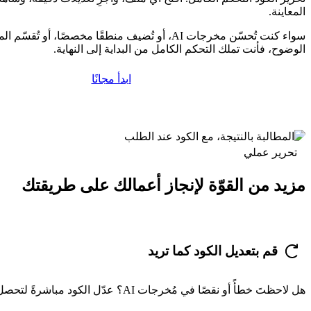
المعاينة.
سواء كنت تُحسّن مخرجات AI، أو تُضيف منطقًا مخصصًا، أو ت
الوضوح، فأنت تملك التحكم الكامل من البداية إلى النهاية.
ابدأ مجانًا
تحرير عملي
مزيد من القوّة لإنجاز أعمالك على طريقتك
قم بتعديل الكود كما تريد
هل لاحظتَ خطأً أو نقصًا في مُخرجات AI؟ عدّل الكود مباشرةً لتحصل على ما تحتاجه بالضبط، أسرع من شرحه في التعليمات البرمجية.