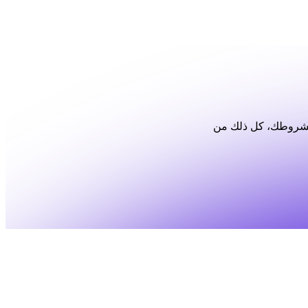
 لشروطك، كل ذلك من