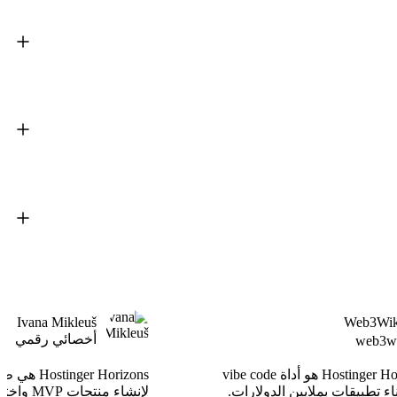
Ivana Mikleuš
Web3Wik
أخصائي رقمي
قد يكون Hostinger Horizons هو أداة vibe code
er Horizons
ناء تطبيقات بملايين الدولارات.
لإنشاء منت