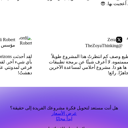
 أعجبت بها. 😎
di Robert
Zera
مؤسس
@TheZoyaThinking
طيع وصف كم انتظرتُ هذا المشروع طويلاً
متموه. لا أعرف شيئًا عن برمجة تطبيقات
بأي شيء آخر. لقد
 ها هو ذا. مشروع أحلامي لمساعدة الآخرين
فرعي لمدونتي على
هزًا. رائع!
دهشتُ!
هل أنت مستعد لتحويل فكرة مشروعك الفريدة إلى حقيقة؟
عرض الأسعار
ابدأ مجانًا