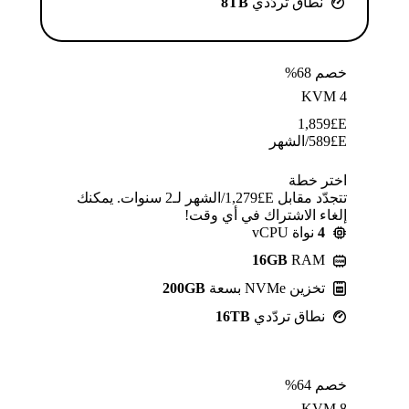
نطاق تردّدي
8TB
خصم 68%
KVM 4
1,859
E£
E£
589
/الشهر
اختر خطة
تتجدّد مقابل E£⁦1,279⁩/الشهر لـ2 سنوات. يمكنك
إلغاء الاشتراك في أي وقت!
4
نواة vCPU
16GB
RAM
تخزين NVMe بسعة
200GB
نطاق تردّدي
16TB
خصم 64%
KVM 8