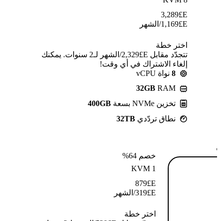
3,289
E£
E£
1,169
/الشهر
اختر خطة
تتجدّد مقابل E£⁦2,329⁩/الشهر لـ2 سنوات. يمكنك
إلغاء الاشتراك في أي وقت!
8
نواة vCPU
32GB
RAM
تخزين NVMe بسعة
400GB
نطاق تردّدي
32TB
ة
خصم 64%
KVM 1
879
E£
E£
319
/الشهر
اختر خطة