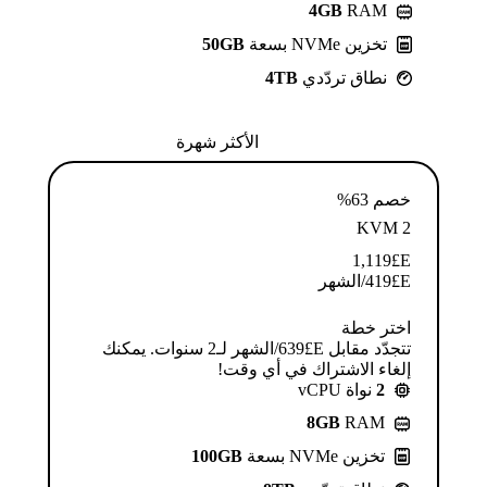
4GB
RAM
تخزين NVMe بسعة
50GB
نطاق تردّدي
4TB
الأكثر شهرة
خصم 63%
KVM 2
1,119
E£
E£
419
/الشهر
اختر خطة
تتجدّد مقابل E£⁦639⁩/الشهر لـ2 سنوات. يمكنك
إلغاء الاشتراك في أي وقت!
2
نواة vCPU
8GB
RAM
تخزين NVMe بسعة
100GB