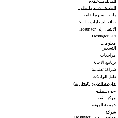
القوالب الجاهزة
الطباعة حسب الطلب
رابط السيرة الذاتية
صانع الشعارات بالـ AI.
الانتقال إلى Hostinger
Hostinger API
معلومات
التسعير
مراجعات
برنامج الإحالة
شراكة تعليمية
دليل الوكالات
خارطة الطريق (إنجليزية)
وضع النظام
مركز الثقة
خريطة الموقع
شركة
معلومات حول Hostinger