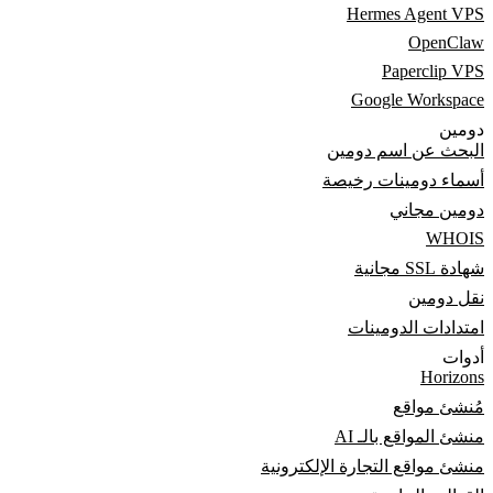
Hermes Agent VPS
OpenClaw
Paperclip VPS
Google Workspace
دومين
البحث عن اسم دومين
أسماء دومينات رخيصة
دومين مجاني
WHOIS
شهادة SSL مجانية
نقل دومين
امتدادات الدومينات
أدوات
Horizons
مُنشئ مواقع
منشئ المواقع بالـ AI
منشئ مواقع التجارة الإلكترونية