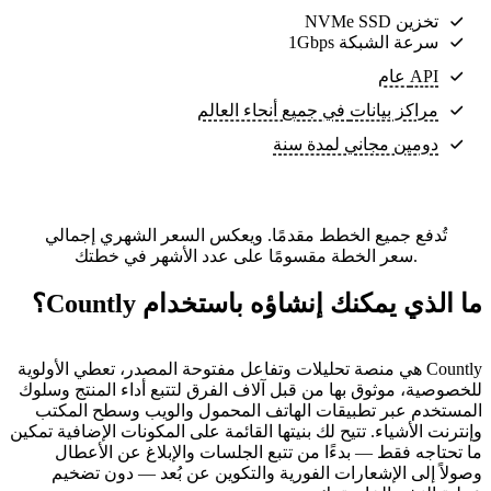
تخزين NVMe SSD
سرعة الشبكة 1Gbps
API عام
مراكز بيانات
في جميع أنحاء العالم
دومين مجاني لمدة سنة
تُدفع جميع الخطط مقدمًا. ويعكس السعر الشهري إجمالي
سعر الخطة مقسومًا على عدد الأشهر في خطتك.
ما الذي يمكنك إنشاؤه باستخدام Countly؟
Countly هي منصة تحليلات وتفاعل مفتوحة المصدر، تعطي الأولوية
للخصوصية، موثوق بها من قبل آلاف الفرق لتتبع أداء المنتج وسلوك
المستخدم عبر تطبيقات الهاتف المحمول والويب وسطح المكتب
وإنترنت الأشياء. تتيح لك بنيتها القائمة على المكونات الإضافية تمكين
ما تحتاجه فقط — بدءًا من تتبع الجلسات والإبلاغ عن الأعطال
وصولاً إلى الإشعارات الفورية والتكوين عن بُعد — دون تضخيم