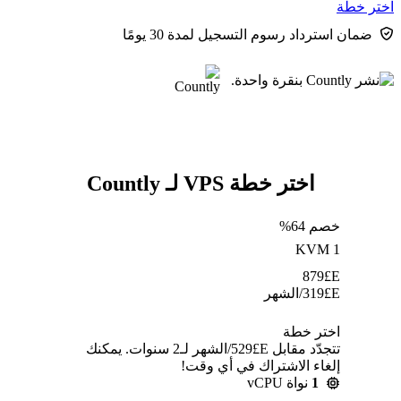
اختر خطة
ضمان استرداد رسوم التسجيل لمدة 30 يومًا
اختر خطة VPS لـ Countly
خصم 64%
KVM 1
879
E£
E£
319
/الشهر
اختر خطة
تتجدّد مقابل E£⁦529⁩/الشهر لـ2 سنوات. يمكنك
إلغاء الاشتراك في أي وقت!
1
نواة vCPU