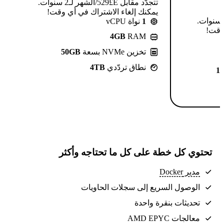
تتجدّد مقابل E£⁦529⁩/الشهر لـ2 سنوات.
يمكنك إلغاء الاشتراك في أي وقت!
تتجدّد مقابل E£⁦639⁩/الشهر لـ2 سنوات.
1
نواة vCPU
 وقت!
4GB
RAM
تخزين NVMe بسعة
50GB
نطاق تردّدي
4TB
1
تحتوي كل خطة على كل ما تحتاجه وأكثر
مدير Docker
الوصول السريع إلى سجلات الحاويات
تحديثات بنقرة واحدة
معالجات AMD EPYC