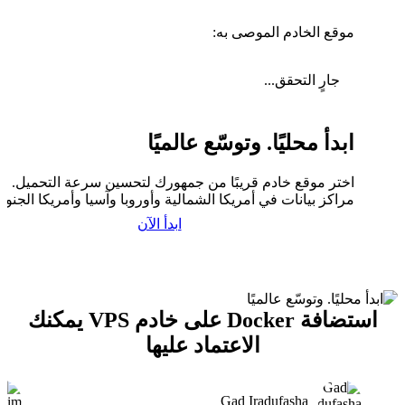
موقع الخادم الموصى به:
جارٍ التحقق...
ابدأ محليًا. وتوسّع عالميًا
اختر موقع خادم قريبًا من جمهورك لتحسين سرعة التحميل. لدي
مراكز بيانات في أمريكا الشمالية وأوروبا وآسيا وأمريكا الجنوبي
ابدأ الآن
استضافة Docker على خادم VPS يمكنك
الاعتماد عليها
Gad Iradufasha