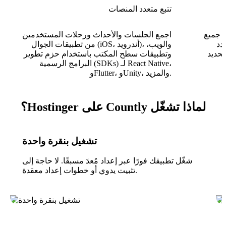
تتبع متعدد المنصات
ر جميع
اجمع الجلسات والأحداث ورحلات المستخدمين
دد
من تطبيقات الجوال (iOS، أندرويد)، والويب،
تحديد
وتطبيقات سطح المكتب باستخدام حزم تطوير
البرامج الرسمية (SDKs) لـ React Native،
وFlutter، وUnity، والمزيد.
لماذا تشغّل Countly على Hostinger؟
تشغيل بنقرة واحدة
شغّل تطبيقك فورًا عبر إعداد مُعدَ مسبقًا. لا حاجة إلى
تثبيت يدوي أو خطوات إعداد معقدة.