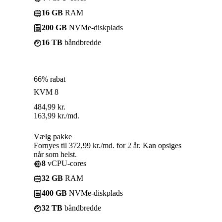
16 GB
RAM
200 GB
NVMe-diskplads
16 TB
båndbredde
66% rabat
KVM 8
484,99
kr.
163,99
kr.
/md.
Vælg pakke
Fornyes til 372,99 kr./md. for 2 år. Kan opsiges
når som helst.
8
vCPU-cores
32 GB
RAM
400 GB
NVMe-diskplads
32 TB
båndbredde