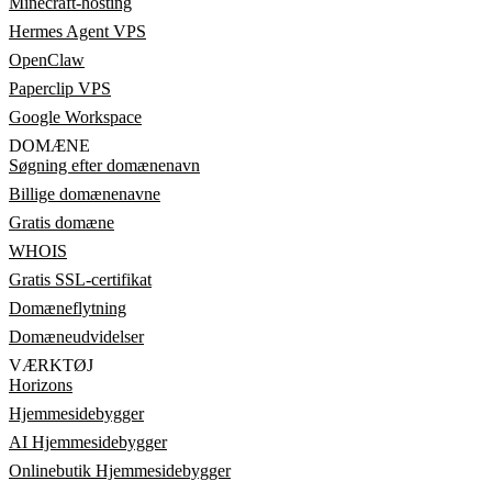
Minecraft-hosting
Hermes Agent VPS
OpenClaw
Paperclip VPS
Google Workspace
DOMÆNE
Søgning efter domænenavn
Billige domænenavne
Gratis domæne
WHOIS
Gratis SSL-certifikat
Domæneflytning
Domæneudvidelser
VÆRKTØJ
Horizons
Hjemmesidebygger
AI Hjemmesidebygger
Onlinebutik Hjemmesidebygger