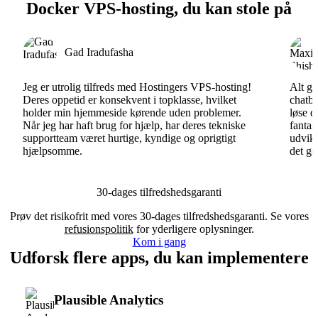
Docker VPS-hosting, du kan stole på
Gad Iradufasha
Jeg er utrolig tilfreds med Hostingers VPS-hosting!
Alt gå
Deres oppetid er konsekvent i topklasse, hvilket
chatbo
holder min hjemmeside kørende uden problemer.
løse d
Når jeg har haft brug for hjælp, har deres tekniske
fantas
supportteam været hurtige, kyndige og oprigtigt
udvikl
hjælpsomme.
det go
30-dages tilfredshedsgaranti
Prøv det risikofrit med vores 30-dages tilfredshedsgaranti. Se vores
refusionspolitik
for yderligere oplysninger.
Kom i gang
Udforsk flere apps, du kan implementere
Plausible Analytics