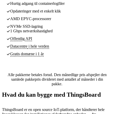
Hurtig adgang til containerlogfiler
Opdateringer med et enkelt klik
AMD EPYC-processorer
NVMe SSD-lagring
1 Gbps netværkshastighed
Offentlig API
Datacentre
i hele verden
Gratis domæne i 1 år
Alle pakkerne betales forud. Den månedlige pris afspejler den
samlede pakkepris divideret med antallet af måneder i din
pakke.
Hvad du kan bygge med ThingsBoard
ThingsBoard er en open source IoT-platform, der håndterer hele