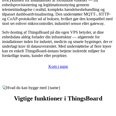
livscyklussen for installationer af forbundne enheder — fra
enhedsprovisionering og legitimationsstyring gennem
telemetriindtagelse i realtid, kompleks hændelsesbehandling og
tilpasset dashboardvisualisering. Den understøtter MQTT-, HTTP-
og CoAP-protokoller ud af boksen, hvilket gør den kompatibel med
stort set enhver mikrocontroller, industriel sensor eller gateway.
Selv-hosting af ThingsBoard på din egen VPS betyder, at dine
enhedsdata aldrig forlader din infrastruktur — afgørende for
installationer inden for industri, medicin og smarte bygninger, der er
underlagt krav til datasuverænitet. Med understøttelse af flere lejere
kan en enkelt ThingsBoard-instans betjene isolerede miljøer for
forskellige teams, kunder eller projekter.
Kom i gang
Vigtige funktioner i ThingsBoard