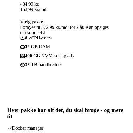
484,99
kr.
163,99
kr.
/md.
Vælg pakke
Fornyes til 372,99 kr./md. for 2 år. Kan opsiges
når som helst.
8
vCPU-cores
32 GB
RAM
400 GB
NVMe-diskplads
32 TB
båndbredde
Hver pakke har
alt det, du skal bruge
- og mere
til
Docker-manager