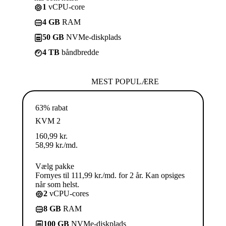
1
vCPU-core
4 GB
RAM
50 GB
NVMe-diskplads
4 TB
båndbredde
MEST POPULÆRE
63% rabat
KVM 2
160,99
kr.
58,99
kr.
/md.
Vælg pakke
Fornyes til 111,99 kr./md. for 2 år. Kan opsiges
når som helst.
2
vCPU-cores
8 GB
RAM
100 GB
NVMe-diskplads