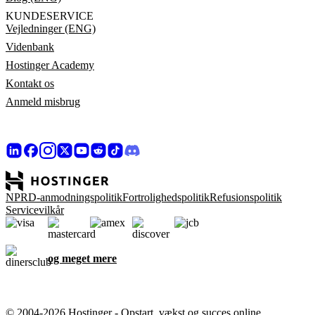
KUNDESERVICE
Vejledninger (ENG)
Videnbank
Hostinger Academy
Kontakt os
Anmeld misbrug
NPRD-anmodningspolitik
Fortrolighedspolitik
Refusionspolitik
Servicevilkår
og meget mere
© 2004-2026 Hostinger - Opstart, vækst og succes online,