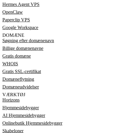
Hermes Agent VPS
OpenClaw
Paperclip VPS
Google Workspace
DOMÆNE
Søgning efter domænenavn
Billige domænenavne
Gratis domæne
WHOIS
Gratis SSL-certifikat
Domæneflytning
Domæneudvidelser
VÆRKTØJ
Horizons
Hjemmesidebygger
AI Hjemmesidebygger
Onlinebutik Hjemmesidebygger
Skabeloner