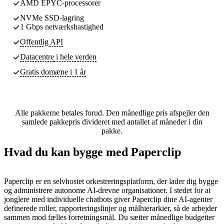
AMD EPYC-processorer
NVMe SSD-lagring
1 Gbps netværkshastighed
Offentlig API
Datacentre
i hele verden
Gratis domæne i 1 år
Alle pakkerne betales forud. Den månedlige pris afspejler den
samlede pakkepris divideret med antallet af måneder i din
pakke.
Hvad du kan bygge med Paperclip
Paperclip er en selvhostet orkestreringsplatform, der lader dig bygge
og administrere autonome AI-drevne organisationer. I stedet for at
jonglere med individuelle chatbots giver Paperclip dine AI-agenter
definerede roller, rapporteringslinjer og målhierarkier, så de arbejder
sammen mod fælles forretningsmål. Du sætter månedlige budgetter