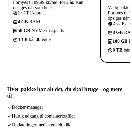
Fornyes til 89,99 kr./md. for 2 år. Kan
opsiges når som helst.
Vælg pakke
1
vCPU-core
Fornyes til 1
opsiges når s
4 GB
RAM
2
vCPU-co
50 GB
NVMe-diskplads
8 GB
RA
4 TB
båndbredde
100 GB
N
8 TB
bånd
Hver pakke har
alt det, du skal bruge
- og mere
til
Docker-manager
Hurtig adgang til containerlogfiler
Opdateringer med et enkelt klik