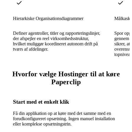
Hierarkiske Organisationsdiagrammer
Målkaska
Definer agentroller, titler og rapporteringslinjer,
Spor opg
der afspejler en reel virksomhedsstruktur,
gennem te
hvilket muliggør koordineret autonom drift på
sikrer, at
tværs af afdelinger.
overenss
topniveau
Hvorfor vælge Hostinger til at køre
Paperclip
Start med et enkelt klik
Få din applikation op at køre med det samme med en
forudkonfigureret opsætning. Ingen manuel installation
eller komplekse opsætningstrin.