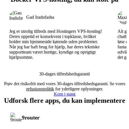
Gad Iradufasha
Jeg er utrolig tilfreds med Hostingers VPS-hosting!
Alt gå
Deres oppetid er konsekvent i topklasse, hvilket
chatbo
holder min hjemmeside kørende uden problemer.
løse d
Når jeg har haft brug for hjælp, har deres tekniske
fantas
supportteam været hurtige, kyndige og oprigtigt
udvikl
hjælpsomme.
det go
30-dages tilfredshedsgaranti
Prøv det risikofrit med vores 30-dages tilfredshedsgaranti. Se vores
refusionspolitik
for yderligere oplysninger.
Kom i gang
Udforsk flere apps, du kan implementere
9router