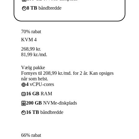
8 TB
båndbredde
70% rabat
KVM 4
268,99
kr.
81,99
kr.
/md.
Vælg pakke
Fornyes til 208,99 kr./md. for 2 år. Kan opsiges
når som helst.
4
vCPU-cores
16 GB
RAM
200 GB
NVMe-diskplads
16 TB
båndbredde
66% rabat