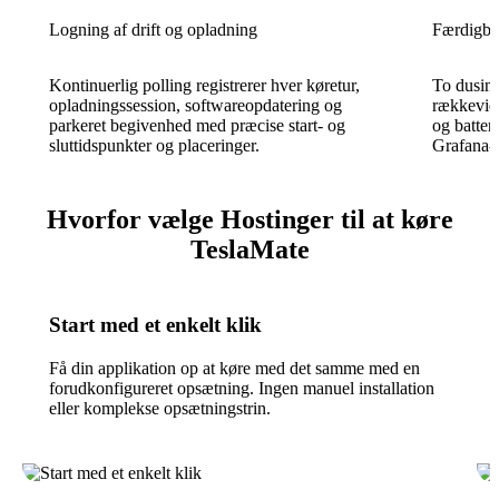
Logning af drift og opladning
Færdigby
Kontinuerlig polling registrerer hver køretur,
To dusin 
opladningssession, softwareopdatering og
rækkevid
parkeret begivenhed med præcise start- og
og batter
sluttidspunkter og placeringer.
Grafana-
Hvorfor vælge Hostinger til at køre
TeslaMate
Start med et enkelt klik
Få din applikation op at køre med det samme med en
forudkonfigureret opsætning. Ingen manuel installation
eller komplekse opsætningstrin.