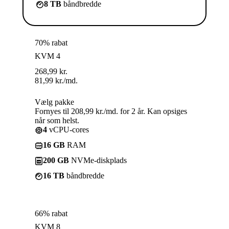
8 TB
båndbredde
70% rabat
KVM 4
268,99
kr.
81,99
kr.
/md.
Vælg pakke
Fornyes til 208,99 kr./md. for 2 år. Kan opsiges
når som helst.
4
vCPU-cores
16 GB
RAM
200 GB
NVMe-diskplads
16 TB
båndbredde
66% rabat
KVM 8