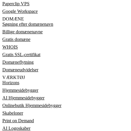
Paperclip VPS
Google Workspace
DOMÆNE
Søgning efter domænenavn
Billige domænenavne
Gratis domæne
WHOIS
Gratis SSL-certifikat
Domæneflytning
Domæneudvidelser
VÆRKTØJ
Horizons
Hjemmesidebygger
AI Hjemmesidebygger
Onlinebutik Hjemmesidebygger
Skabeloner
Print on Demand
AI Logoskaber