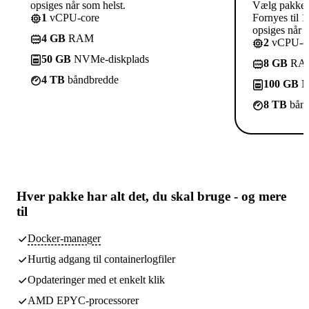
opsiges når som helst.
Vælg pakke
1
vCPU-core
Fornyes til 1
opsiges når s
4 GB
RAM
2
vCPU-co
50 GB
NVMe-diskplads
8 GB
RA
4 TB
båndbredde
100 GB
N
8 TB
bånd
Hver pakke har
alt det, du skal bruge
- og mere
til
Docker-manager
Hurtig adgang til containerlogfiler
Opdateringer med et enkelt klik
AMD EPYC-processorer