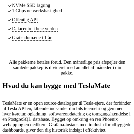
NVMe SSD-lagring
1 Gbps netværkshastighed
Offentlig API
Datacentre
i hele verden
Gratis domæne i 1 år
Alle pakkerne betales forud. Den månedlige pris afspejler den
samlede pakkepris divideret med antallet af måneder i din
pakke.
Hvad du kan bygge med TeslaMate
TeslaMate er en open source-datalogger til Tesla-ejere, der forbinder
til Tesla API'en, løbende indsamler din bils telemetri og gemmer
hver køretur, opladning, softwareopdatering og tomgangshændelse i
en PostgreSQL-database. Bygget op omkring en ren Phoenix-
webapp og en dedikeret Grafana-instans med to dusin forudbyggede
dashboards, giver den dig historisk indsigt i effektivitet,