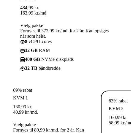
484,99
kr.
163,99
kr.
/md.
Vælg pakke
Fornyes til 372,99 kr./md. for 2 år. Kan opsiges
når som helst.
8
vCPU-cores
32 GB
RAM
400 GB
NVMe-diskplads
32 TB
båndbredde
69% rabat
KVM 1
63% rabat
130,99
kr.
KVM 2
40,99
kr.
/md.
160,99
kr.
58,99
kr.
/md
Vælg pakke
Fornyes til 89,99 kr./md. for 2 år. Kan