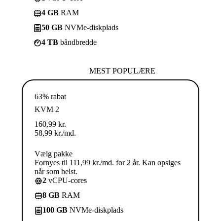
4 GB
RAM
50 GB
NVMe-diskplads
4 TB
båndbredde
MEST POPULÆRE
63% rabat
KVM 2
160,99
kr.
58,99
kr.
/md.
Vælg pakke
Fornyes til 111,99 kr./md. for 2 år. Kan opsiges
når som helst.
2
vCPU-cores
8 GB
RAM
100 GB
NVMe-diskplads