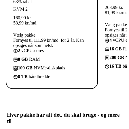
63% rabat
268,99
kr.
KVM 2
81,99
kr.
/md.
160,99
kr.
58,99
kr.
/md.
Vælg pakke
Fornyes til 2
Vælg pakke
opsiges når s
Fornyes til 111,99 kr./md. for 2 år. Kan
4
vCPU-co
opsiges når som helst.
16 GB
R
2
vCPU-cores
200 GB
NV
8 GB
RAM
16 TB
bån
100 GB
NVMe-diskplads
8 TB
båndbredde
Hver pakke har
alt det, du skal bruge
- og mere
til