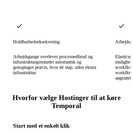
Holdbarhedseksekvering
Arbejdsg
Arbejdsgange overlever procesnedbrud og
Elasticse
infrastrukturgenstarter automatisk og
mulighed f
genoptager præcis, hvor de slap, uden ekstra
workflowu
infrastruktur.
workflow
søgeattrib
Hvorfor vælge Hostinger til at køre
Temporal
Start med et enkelt klik