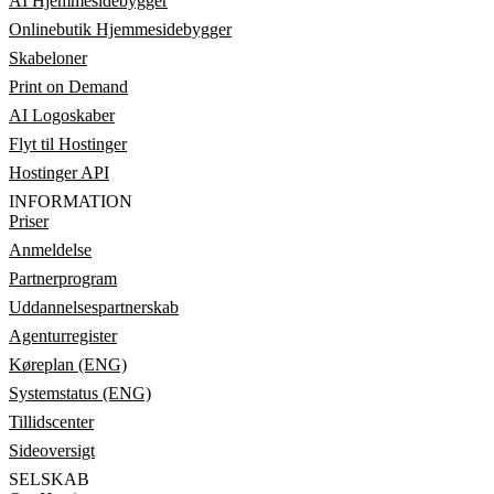
AI Hjemmesidebygger
Onlinebutik Hjemmesidebygger
Skabeloner
Print on Demand
AI Logoskaber
Flyt til Hostinger
Hostinger API
INFORMATION
Priser
Anmeldelse
Partnerprogram
Uddannelsespartnerskab
Agenturregister
Køreplan (ENG)
Systemstatus (ENG)
Tillidscenter
Sideoversigt
SELSKAB