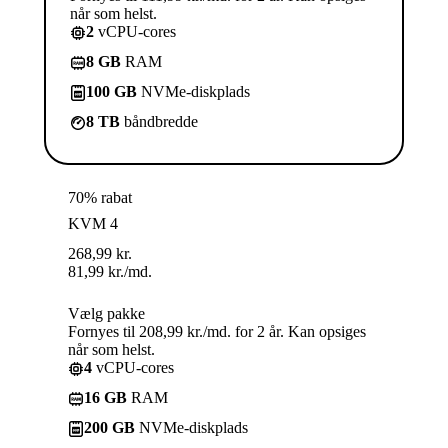
når som helst.
2
vCPU-cores
8 GB
RAM
100 GB
NVMe-diskplads
8 TB
båndbredde
70% rabat
KVM 4
268,99
kr.
81,99
kr.
/md.
Vælg pakke
Fornyes til 208,99 kr./md. for 2 år. Kan opsiges
når som helst.
4
vCPU-cores
16 GB
RAM
200 GB
NVMe-diskplads