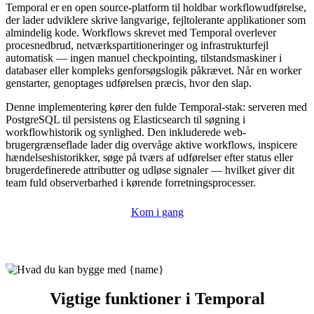
Temporal er en open source-platform til holdbar workflowudførelse,
der lader udviklere skrive langvarige, fejltolerante applikationer som
almindelig kode. Workflows skrevet med Temporal overlever
procesnedbrud, netværkspartitioneringer og infrastrukturfejl
automatisk — ingen manuel checkpointing, tilstandsmaskiner i
databaser eller kompleks genforsøgslogik påkrævet. Når en worker
genstarter, genoptages udførelsen præcis, hvor den slap.
Denne implementering kører den fulde Temporal-stak: serveren med
PostgreSQL til persistens og Elasticsearch til søgning i
workflowhistorik og synlighed. Den inkluderede web-
brugergrænseflade lader dig overvåge aktive workflows, inspicere
hændelseshistorikker, søge på tværs af udførelser efter status eller
brugerdefinerede attributter og udløse signaler — hvilket giver dit
team fuld observerbarhed i kørende forretningsprocesser.
Kom i gang
Vigtige funktioner i Temporal