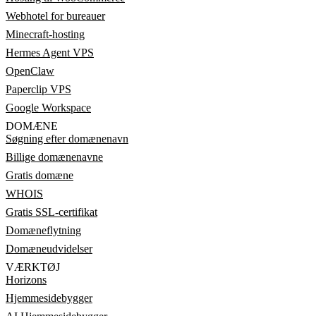
Webhotel for bureauer
Minecraft-hosting
Hermes Agent VPS
OpenClaw
Paperclip VPS
Google Workspace
DOMÆNE
Søgning efter domænenavn
Billige domænenavne
Gratis domæne
WHOIS
Gratis SSL-certifikat
Domæneflytning
Domæneudvidelser
VÆRKTØJ
Horizons
Hjemmesidebygger