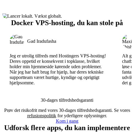
Docker VPS-hosting, du kan stole på
Gad Iradufasha
Jeg er utrolig tilfreds med Hostingers VPS-hosting!
Alt gå
Deres oppetid er konsekvent i topklasse, hvilket
chatbo
holder min hjemmeside kørende uden problemer.
løse d
Når jeg har haft brug for hjælp, har deres tekniske
fantas
supportteam været hurtige, kyndige og oprigtigt
udvikl
hjælpsomme.
det go
30-dages tilfredshedsgaranti
Prøv det risikofrit med vores 30-dages tilfredshedsgaranti. Se vores
refusionspolitik
for yderligere oplysninger.
Kom i gang
Udforsk flere apps, du kan implementere