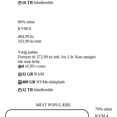
16 TB
båndbredde
66% rabat
KVM 8
484,99
kr.
163,99
kr.
/md.
Vælg pakke
Fornyes til 372,99 kr./md. for 2 år. Kan opsiges
når som helst.
8
vCPU-cores
32 GB
RAM
400 GB
NVMe-diskplads
32 TB
båndbredde
MEST POPULÆRE
70% rabat
KVM 4