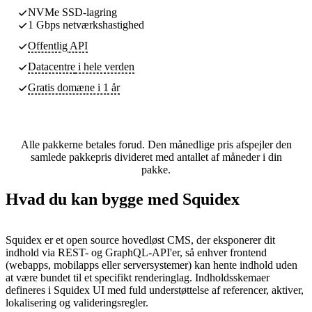
NVMe SSD-lagring
1 Gbps netværkshastighed
Offentlig API
Datacentre
i hele verden
Gratis domæne i 1 år
Alle pakkerne betales forud. Den månedlige pris afspejler den
samlede pakkepris divideret med antallet af måneder i din
pakke.
Hvad du kan bygge med Squidex
Squidex er et open source hovedløst CMS, der eksponerer dit
indhold via REST- og GraphQL-API'er, så enhver frontend
(webapps, mobilapps eller serversystemer) kan hente indhold uden
at være bundet til et specifikt renderinglag. Indholdsskemaer
defineres i Squidex UI med fuld understøttelse af referencer, aktiver,
lokalisering og valideringsregler.