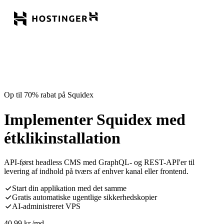
Op til 70% rabat på Squidex
Implementer Squidex med
étklikinstallation
API-først headless CMS med GraphQL- og REST-API'er til
levering af indhold på tværs af enhver kanal eller frontend.
Start din applikation med det samme
Gratis automatiske ugentlige sikkerhedskopier
AI-administreret VPS
40,99
kr.
/md.