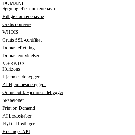
DOMÆNE
Søgning efter domænenavn
Billige domænenavne
Gratis domæne
WHOIS
Gratis SSL-certifikat
Domæneflytning
Domæneudvidelser
VÆRKTØJ
Horizons
Hjemmesidebygger
AI Hjemmesidebygger
Onlinebutik Hjemmesidebygger
Skabeloner
Print on Demand
AI Logoskaber
Flyt til Hostinger
Hostinger API