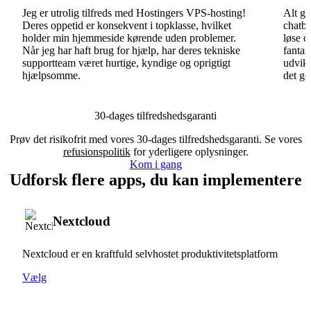
Jeg er utrolig tilfreds med Hostingers VPS-hosting!
Alt gå
Deres oppetid er konsekvent i topklasse, hvilket
chatbo
holder min hjemmeside kørende uden problemer.
løse d
Når jeg har haft brug for hjælp, har deres tekniske
fantas
supportteam været hurtige, kyndige og oprigtigt
udvikl
hjælpsomme.
det go
30-dages tilfredshedsgaranti
Prøv det risikofrit med vores 30-dages tilfredshedsgaranti. Se vores
refusionspolitik
for yderligere oplysninger.
Kom i gang
Udforsk flere apps, du kan implementere
Nextcloud
Nextcloud er en kraftfuld selvhostet produktivitetsplatform
Vælg