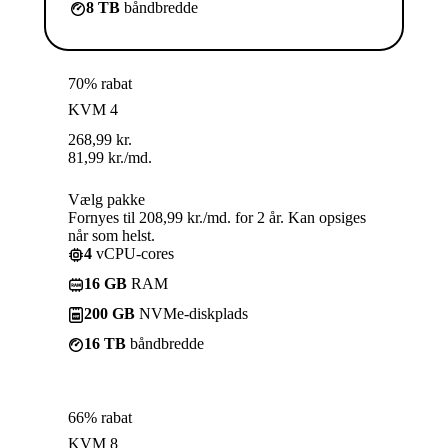
8 TB
båndbredde
70% rabat
KVM 4
268,99
kr.
81,99
kr.
/md.
Vælg pakke
Fornyes til 208,99 kr./md. for 2 år. Kan opsiges
når som helst.
4
vCPU-cores
16 GB
RAM
200 GB
NVMe-diskplads
16 TB
båndbredde
66% rabat
KVM 8