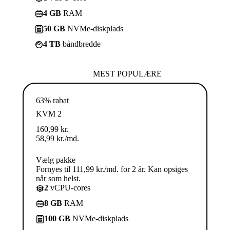
4 GB
RAM
50 GB
NVMe-diskplads
4 TB
båndbredde
MEST POPULÆRE
63% rabat
KVM 2
160,99
kr.
58,99
kr.
/md.
Vælg pakke
Fornyes til 111,99 kr./md. for 2 år. Kan opsiges
når som helst.
2
vCPU-cores
8 GB
RAM
100 GB
NVMe-diskplads