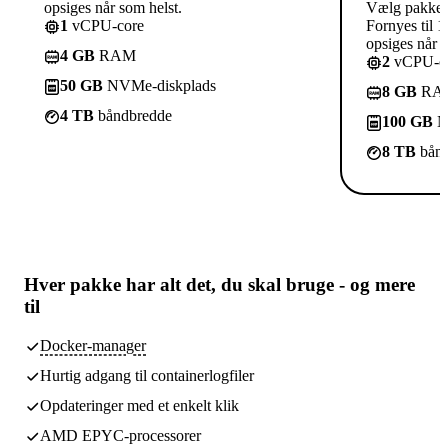
opsiges når som helst.
Vælg pakke
1
vCPU-core
Fornyes til 1
opsiges når s
4 GB
RAM
2
vCPU-co
50 GB
NVMe-diskplads
8 GB
RA
4 TB
båndbredde
100 GB
N
8 TB
bånd
Hver pakke har
alt det, du skal bruge
- og mere
til
Docker-manager
Hurtig adgang til containerlogfiler
Opdateringer med et enkelt klik
AMD EPYC-processorer