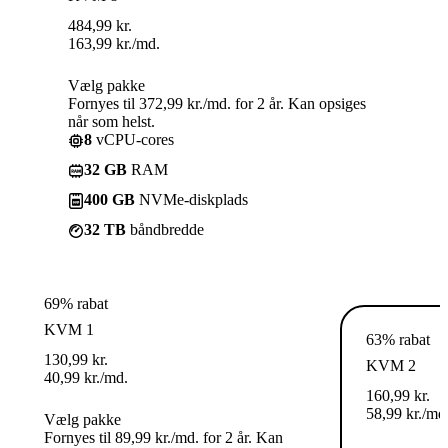
484,99
kr.
163,99
kr.
/md.
Vælg pakke
Fornyes til 372,99 kr./md. for 2 år. Kan opsiges
når som helst.
8
vCPU-cores
32 GB
RAM
400 GB
NVMe-diskplads
32 TB
båndbredde
69% rabat
KVM 1
63% rabat
130,99
kr.
KVM 2
40,99
kr.
/md.
160,99
kr.
58,99
kr.
/md
Vælg pakke
Fornyes til 89,99 kr./md. for 2 år. Kan