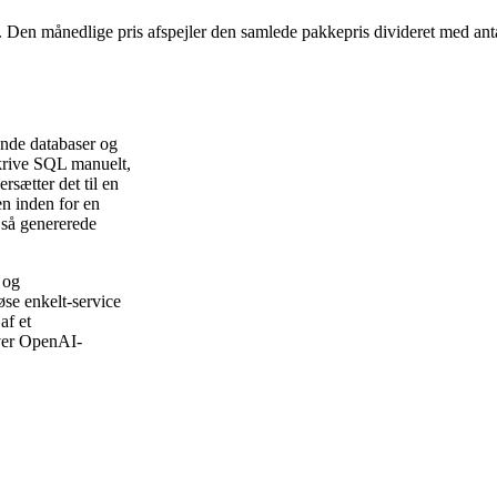
. Den månedlige pris afspejler den samlede pakkepris divideret med anta
ende databaser og
 skrive SQL manuelt,
sætter det til en
n inden for en
 så genererede
 og
løse enkelt-service
af et
hver OpenAI-