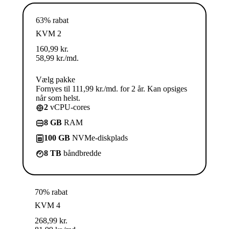
63% rabat
KVM 2
160,99
kr.
58,99
kr.
/md.
Vælg pakke
Fornyes til 111,99 kr./md. for 2 år. Kan opsiges
når som helst.
2
vCPU-cores
8 GB
RAM
100 GB
NVMe-diskplads
8 TB
båndbredde
70% rabat
KVM 4
268,99
kr.