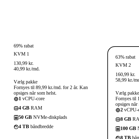
69% rabat
KVM 1
63% rabat
130,99
kr.
KVM 2
40,99
kr.
/md.
160,99
kr.
58,99
kr.
/m
Vælg pakke
Fornyes til 89,99 kr./md. for 2 år. Kan
opsiges når som helst.
Vælg pakk
1
vCPU-core
Fornyes til 
opsiges når 
4 GB
RAM
2
vCPU-c
50 GB
NVMe-diskplads
8 GB
R
4 TB
båndbredde
100 GB
N
8 TB
bån