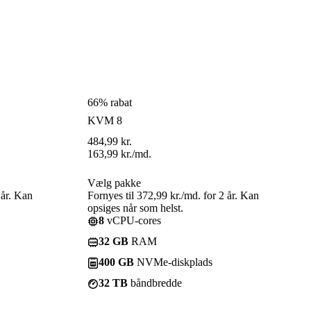
66% rabat
KVM 8
484,99
kr.
163,99
kr.
/md.
Vælg pakke
 år. Kan
Fornyes til 372,99 kr./md. for 2 år. Kan
opsiges når som helst.
8
vCPU-cores
32 GB
RAM
400 GB
NVMe-diskplads
32 TB
båndbredde