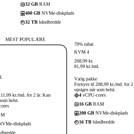
32 GB
RAM
400 GB
NVMe-diskplads
32 TB
båndbredde
MEST POPULÆRE
70% rabat
KVM 4
268,99
kr.
81,99
kr.
/md.
d.
Vælg pakke
Fornyes til 208,99 kr./md. for 2
e
opsiges når som helst.
111,99 kr./md. for 2 år. Kan
4
vCPU-cores
som helst.
16 GB
RAM
ores
200 GB
NVMe-diskplads
AM
16 TB
båndbredde
VMe-diskplads
dbredde