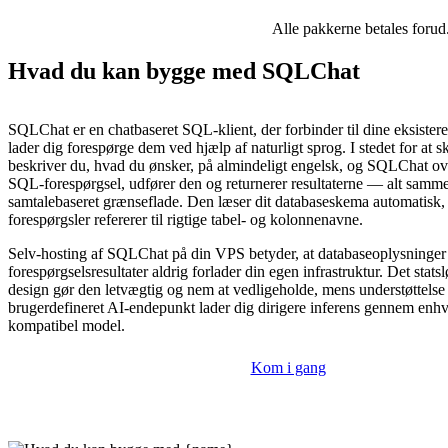
Alle pakkerne betales forud
Hvad du kan bygge med SQLChat
SQLChat er en chatbaseret SQL-klient, der forbinder til dine eksister
lader dig forespørge dem ved hjælp af naturligt sprog. I stedet for at
beskriver du, hvad du ønsker, på almindeligt engelsk, og SQLChat over
SQL-forespørgsel, udfører den og returnerer resultaterne — alt samme
samtalebaseret grænseflade. Den læser dit databaseskema automatisk,
forespørgsler refererer til rigtige tabel- og kolonnenavne.
Selv-hosting af SQLChat på din VPS betyder, at databaseoplysninger
forespørgselsresultater aldrig forlader din egen infrastruktur. Det stats
design gør den letvægtig og nem at vedligeholde, mens understøttelse 
brugerdefineret AI-endepunkt lader dig dirigere inferens gennem en
kompatibel model.
Kom i gang