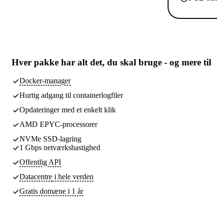
Hver pakke har
alt det, du skal bruge
- og mere til
Docker-manager
Hurtig adgang til containerlogfiler
Opdateringer med et enkelt klik
AMD EPYC-processorer
NVMe SSD-lagring
1 Gbps netværkshastighed
Offentlig API
Datacentre
i hele verden
Gratis domæne i 1 år