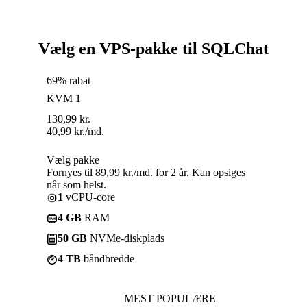
Vælg en VPS-pakke til SQLChat
69% rabat
KVM 1
130,99
kr.
40,99
kr.
/md.
Vælg pakke
Fornyes til 89,99 kr./md. for 2 år. Kan opsiges
når som helst.
1
vCPU-core
4 GB
RAM
50 GB
NVMe-diskplads
4 TB
båndbredde
MEST POPULÆRE