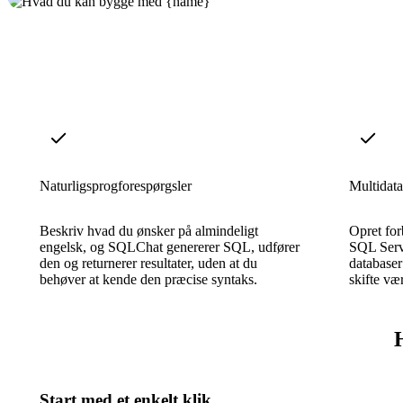
Naturligsprogforespørgsler
Multidata
Beskriv hvad du ønsker på almindeligt
Opret fo
engelsk, og SQLChat genererer SQL, udfører
SQL Serv
den og returnerer resultater, uden at du
databaser
behøver at kende den præcise syntaks.
skifte vær
Start med et enkelt klik