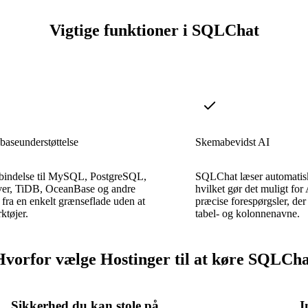
Vigtige funktioner i SQLChat
baseunderstøttelse
Skemabevidst AI
rbindelse til MySQL, PostgreSQL,
SQLChat læser automatisk
er, TiDB, OceanBase og andre
hvilket gør det muligt for
 fra en enkelt grænseflade uden at
præcise forespørgsler, der r
ktøjer.
tabel- og kolonnenavne.
Hvorfor vælge Hostinger til at køre SQLCha
Sikkerhed du kan stole på
I