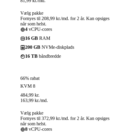
81,99
kr.
/md.
Vælg pakke
Fornyes til 208,99 kr./md. for 2 år. Kan opsiges
når som helst.
4
vCPU-cores
16 GB
RAM
200 GB
NVMe-diskplads
16 TB
båndbredde
66% rabat
KVM 8
484,99
kr.
163,99
kr.
/md.
Vælg pakke
Fornyes til 372,99 kr./md. for 2 år. Kan opsiges
når som helst.
8
vCPU-cores