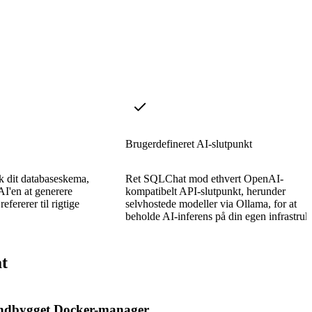
Brugerdefineret AI-slutpunkt
 dit databaseskema,
Ret SQLChat mod ethvert OpenAI-
 AI'en at generere
kompatibelt API-slutpunkt, herunder
efererer til rigtige
selvhostede modeller via Ollama, for at
beholde AI-inferens på din egen infrastrukt
t
ndbygget Docker-manager