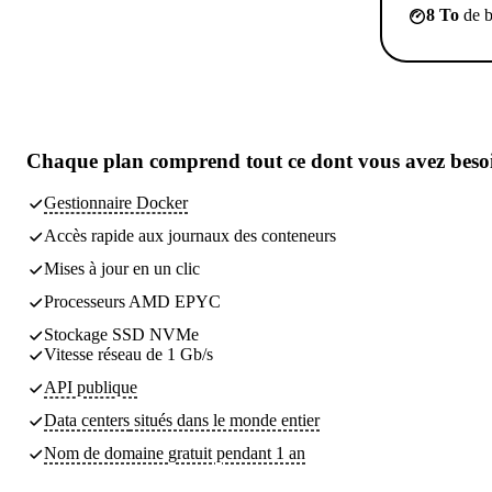
8 To
de b
Chaque plan comprend
tout ce dont vous avez beso
Gestionnaire Docker
Accès rapide aux journaux des conteneurs
Mises à jour en un clic
Processeurs AMD EPYC
Stockage SSD NVMe
Vitesse réseau de 1 Gb/s
API publique
Data centers
situés dans le monde entier
Nom de domaine gratuit pendant 1 an