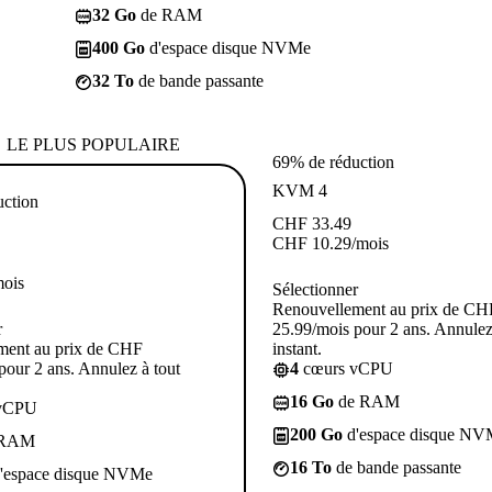
32 Go
de RAM
400 Go
d'espace disque NVMe
32 To
de bande passante
LE PLUS POPULAIRE
69% de réduction
KVM 4
uction
CHF
33.49
CHF
10.29
/mois
mois
Sélectionner
Renouvellement au prix de CH
r
25.99/mois pour 2 ans. Annulez
ment au prix de CHF
instant.
pour 2 ans. Annulez à tout
4
cœurs vCPU
16 Go
de RAM
vCPU
200 Go
d'espace disque NV
 RAM
16 To
de bande passante
'espace disque NVMe