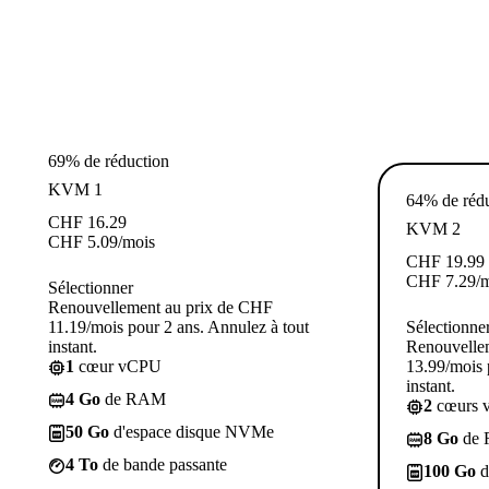
69% de réduction
KVM 1
64% de réd
CHF
16.29
KVM 2
CHF
5.09
/mois
CHF
19.99
CHF
7.29
/
Sélectionner
Renouvellement au prix de CHF
11.19/mois pour 2 ans. Annulez à tout
Sélectionne
instant.
Renouvelle
1
cœur vCPU
13.99/mois 
instant.
4 Go
de RAM
2
cœurs 
50 Go
d'espace disque NVMe
8 Go
de
4 To
de bande passante
100 Go
d