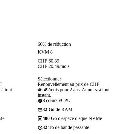
66% de réduction
KVM 8
CHF
60.39
CHF
20.49
/mois
Sélectionner
F
Renouvellement au prix de CHF
 à tout
46.49/mois pour 2 ans. Annulez à tout
instant.
8
cœurs vCPU
32 Go
de RAM
Me
400 Go
d'espace disque NVMe
32 To
de bande passante