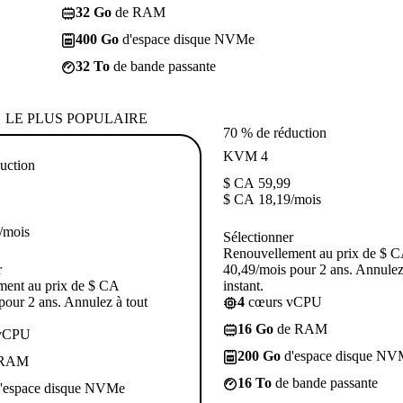
32 Go
de RAM
400 Go
d'espace disque NVMe
32 To
de bande passante
LE PLUS POPULAIRE
70 % de réduction
KVM 4
uction
$ CA
59,99
$ CA
18,19
/mois
/mois
Sélectionner
Renouvellement au prix de $ 
r
40,49/mois pour 2 ans. Annulez
ment au prix de $ CA
instant.
pour 2 ans. Annulez à tout
4
cœurs vCPU
16 Go
de RAM
vCPU
200 Go
d'espace disque NV
 RAM
16 To
de bande passante
'espace disque NVMe