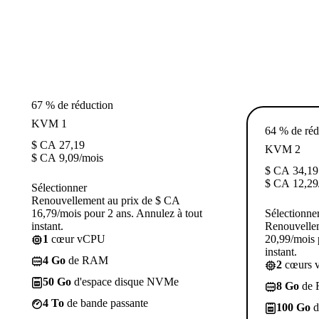
67 % de réduction
KVM 1
64 % de réd
$ CA
27,19
KVM 2
$ CA
9,09
/mois
$ CA
34,19
$ CA
12,29
Sélectionner
Renouvellement au prix de $ CA
16,79/mois pour 2 ans. Annulez à tout
Sélectionne
instant.
Renouvelle
1
cœur vCPU
20,99/mois 
instant.
4 Go
de RAM
2
cœurs 
50 Go
d'espace disque NVMe
8 Go
de
4 To
de bande passante
100 Go
d