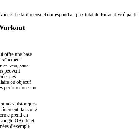
avance. Le tarif mensuel correspond au prix total du forfait divisé par l
 Workout
i offre une base
ntraînement
e serveur, sans
urs peuvent
réer des
aire ou objectif
les performances au
données historiques
traînement dans une
forme prend en
n Google OAuth, et
onnées d'exemple