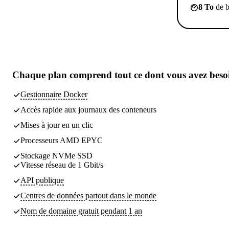
8 To
de b
Chaque plan comprend tout
ce dont vous avez beso
Gestionnaire Docker
Accès rapide aux journaux des conteneurs
Mises à jour en un clic
Processeurs AMD EPYC
Stockage NVMe SSD
Vitesse réseau de 1 Gbit/s
API publique
Centres de données partout dans le monde
Nom de domaine gratuit pendant 1 an