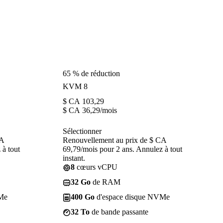
65 % de réduction
KVM 8
$ CA
103,29
$ CA
36,29
/mois
Sélectionner
CA
Renouvellement au prix de $ CA
 à tout
69,79/mois pour 2 ans. Annulez à tout
instant.
8
cœurs vCPU
32 Go
de RAM
Me
400 Go
d'espace disque NVMe
32 To
de bande passante