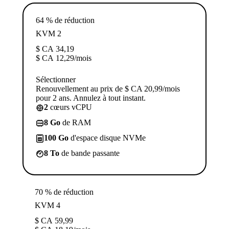
64 % de réduction
KVM 2
$ CA
34,19
$ CA
12,29
/mois
Sélectionner
Renouvellement au prix de $ CA 20,99/mois
pour 2 ans. Annulez à tout instant.
2
cœurs vCPU
8 Go
de RAM
100 Go
d'espace disque NVMe
8 To
de bande passante
70 % de réduction
KVM 4
$ CA
59,99