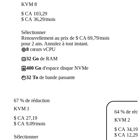
KVM 8
$ CA
103,29
$ CA
36,29
/mois
Sélectionner
Renouvellement au prix de $ CA 69,79/mois
pour 2 ans. Annulez à tout instant.
8
cœurs vCPU
32 Go
de RAM
400 Go
d'espace disque NVMe
32 To
de bande passante
67 % de réduction
KVM 1
64 % de rédu
$ CA
27,19
KVM 2
$ CA
9,09
/mois
$ CA
34,19
$ CA
12,29
/
Sélectionner