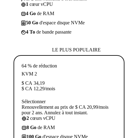
1
cœur vCPU
4 Go
de RAM
50 Go
d'espace disque NVMe
4 To
de bande passante
LE PLUS POPULAIRE
64 % de réduction
KVM 2
$ CA
34,19
$ CA
12,29
/mois
Sélectionner
Renouvellement au prix de $ CA 20,99/mois
pour 2 ans. Annulez à tout instant.
2
cœurs vCPU
8 Go
de RAM
100 Go
d'espace disque NVMe