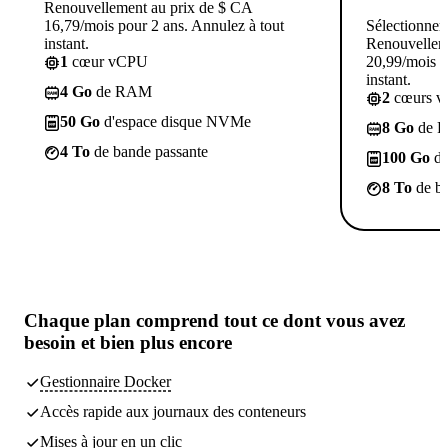
Renouvellement au prix de $ CA
16,79/mois pour 2 ans. Annulez à tout
Sélectionner
instant.
Renouvellem
1
cœur vCPU
20,99/mois p
instant.
4 Go
de RAM
2
cœurs 
50 Go
d'espace disque NVMe
8 Go
de 
4 To
de bande passante
100 Go
d'
8 To
de ba
Chaque plan comprend tout
ce dont vous avez
besoin
et bien plus encore
Gestionnaire Docker
Accès rapide aux journaux des conteneurs
Mises à jour en un clic