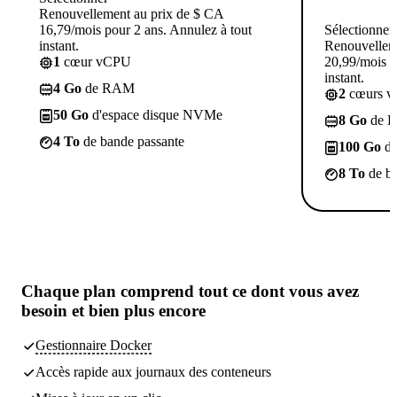
Renouvellement au prix de $ CA
16,79/mois pour 2 ans. Annulez à tout
Sélectionner
instant.
Renouvellem
1
cœur vCPU
20,99/mois p
instant.
4 Go
de RAM
2
cœurs 
50 Go
d'espace disque NVMe
8 Go
de 
4 To
de bande passante
100 Go
d'
8 To
de ba
Chaque plan comprend tout
ce dont vous avez
besoin
et bien plus encore
Gestionnaire Docker
Accès rapide aux journaux des conteneurs