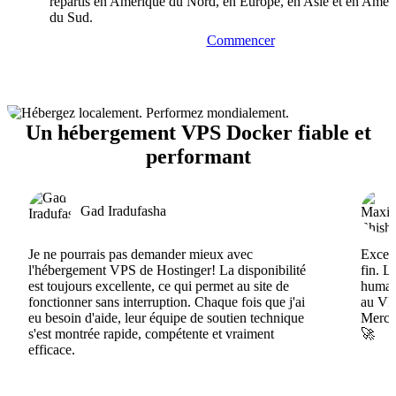
répartis en Amérique du Nord, en Europe, en Asie et en Amér
du Sud.
Commencer
Un hébergement VPS Docker fiable et
performant
Gad Iradufasha
Je ne pourrais pas demander mieux avec
Excell
l'hébergement VPS de Hostinger! La disponibilité
fin. L
est toujours excellente, ce qui permet au site de
humain
fonctionner sans interruption. Chaque fois que j'ai
au VPS
eu besoin d'aide, leur équipe de soutien technique
Merci 
s'est montrée rapide, compétente et vraiment
🚀
efficace.