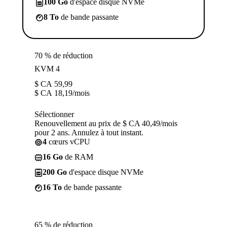
100 Go
d'espace disque NVMe
8 To
de bande passante
70 % de réduction
KVM 4
$ CA
59,99
$ CA
18,19
/mois
Sélectionner
Renouvellement au prix de $ CA 40,49/mois
pour 2 ans. Annulez à tout instant.
4
cœurs vCPU
16 Go
de RAM
200 Go
d'espace disque NVMe
16 To
de bande passante
65 % de réduction