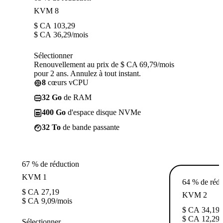
KVM 8
$ CA
103,29
$ CA
36,29
/mois
Sélectionner
Renouvellement au prix de $ CA 69,79/mois
pour 2 ans. Annulez à tout instant.
8
cœurs vCPU
32 Go
de RAM
400 Go
d'espace disque NVMe
32 To
de bande passante
67 % de réduction
KVM 1
64 % de rédu
$ CA
27,19
KVM 2
$ CA
9,09
/mois
$ CA
34,19
$ CA
12,29
/
Sélectionner