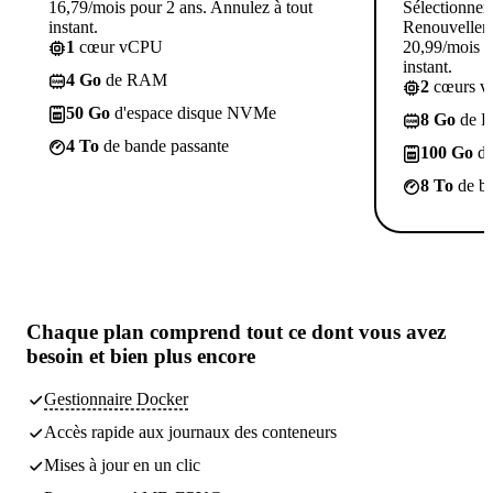
16,79/mois pour 2 ans. Annulez à tout
Sélectionner
instant.
Renouvellem
1
cœur vCPU
20,99/mois p
instant.
4 Go
de RAM
2
cœurs 
50 Go
d'espace disque NVMe
8 Go
de 
4 To
de bande passante
100 Go
d'
8 To
de ba
Chaque plan comprend tout
ce dont vous avez
besoin
et bien plus encore
Gestionnaire Docker
Accès rapide aux journaux des conteneurs
Mises à jour en un clic