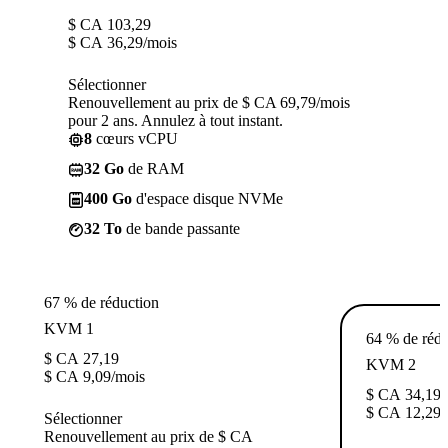
$ CA
103,29
$ CA
36,29
/mois
Sélectionner
Renouvellement au prix de $ CA 69,79/mois
pour 2 ans. Annulez à tout instant.
8
cœurs vCPU
32 Go
de RAM
400 Go
d'espace disque NVMe
32 To
de bande passante
67 % de réduction
KVM 1
64 % de rédu
$ CA
27,19
KVM 2
$ CA
9,09
/mois
$ CA
34,19
$ CA
12,29
/
Sélectionner
Renouvellement au prix de $ CA