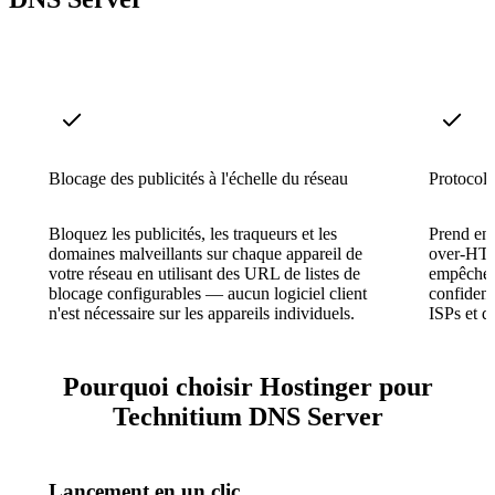
Blocage des publicités à l'échelle du réseau
Protocol
Bloquez les publicités, les traqueurs et les
Prend en
domaines malveillants sur chaque appareil de
over-HTT
votre réseau en utilisant des URL de listes de
empêcher 
blocage configurables — aucun logiciel client
confident
n'est nécessaire sur les appareils individuels.
ISPs et d
Pourquoi choisir Hostinger pour
Technitium DNS Server
Lancement en un clic