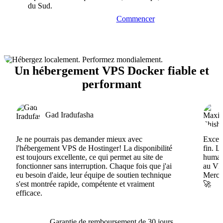
du Sud.
Commencer
Un hébergement VPS Docker fiable et
performant
Gad Iradufasha
Je ne pourrais pas demander mieux avec
Excell
l'hébergement VPS de Hostinger! La disponibilité
fin. L
est toujours excellente, ce qui permet au site de
humain
fonctionner sans interruption. Chaque fois que j'ai
au VPS
eu besoin d'aide, leur équipe de soutien technique
Merci 
s'est montrée rapide, compétente et vraiment
🚀
efficace.
Garantie de remboursement de 30 jours