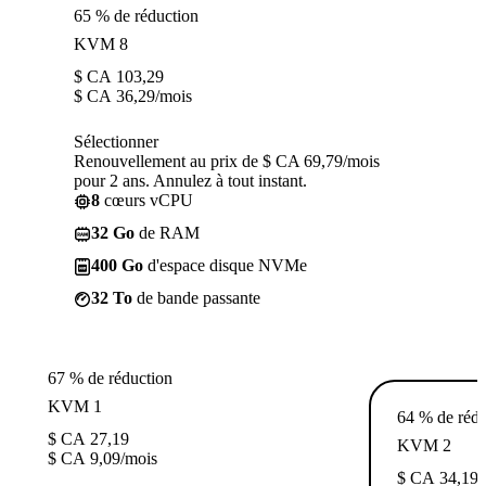
65 % de réduction
KVM 8
$ CA
103,29
$ CA
36,29
/mois
Sélectionner
Renouvellement au prix de $ CA 69,79/mois
pour 2 ans. Annulez à tout instant.
8
cœurs vCPU
32 Go
de RAM
400 Go
d'espace disque NVMe
32 To
de bande passante
67 % de réduction
KVM 1
64 % de rédu
$ CA
27,19
KVM 2
$ CA
9,09
/mois
$ CA
34,19