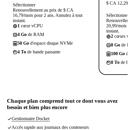
$ CA
12,29
/
Sélectionner
Renouvellement au prix de $ CA
16,79/mois pour 2 ans. Annulez à tout
Sélectionner
instant.
Renouvellem
1
cœur vCPU
20,99/mois p
instant.
4 Go
de RAM
2
cœurs 
50 Go
d'espace disque NVMe
8 Go
de 
4 To
de bande passante
100 Go
d'
8 To
de ba
Chaque plan comprend tout
ce dont vous avez
besoin
et bien plus encore
Gestionnaire Docker
Accès rapide aux journaux des conteneurs