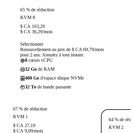
65 % de réduction
KVM 8
$ CA
103,29
$ CA
36,29
/mois
Sélectionner
Renouvellement au prix de $ CA 69,79/mois
pour 2 ans. Annulez à tout instant.
8
cœurs vCPU
32 Go
de RAM
400 Go
d'espace disque NVMe
32 To
de bande passante
67 % de réduction
KVM 1
64 % de rédu
$ CA
27,19
KVM 2
$ CA
9,09
/mois