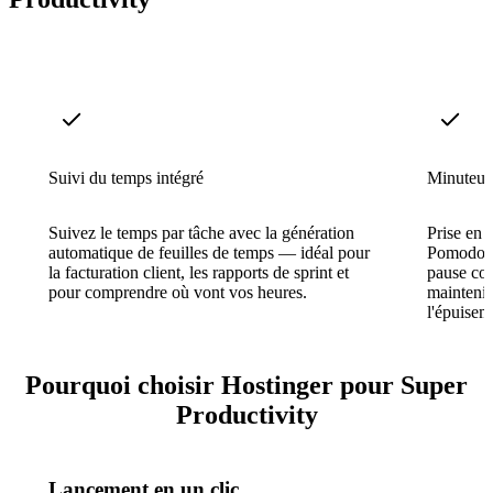
Suivi du temps intégré
Minuteu
Suivez le temps par tâche avec la génération
Prise en 
automatique de feuilles de temps — idéal pour
Pomodoro 
la facturation client, les rapports de sprint et
pause con
pour comprendre où vont vos heures.
maintenir
l'épuisem
Pourquoi choisir Hostinger pour Super
Productivity
Lancement en un clic