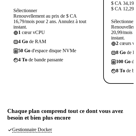
$ CA
34,19
$ CA
12,29
/
Sélectionner
Renouvellement au prix de $ CA
16,79/mois pour 2 ans. Annulez à tout
Sélectionner
instant.
Renouvellem
1
cœur vCPU
20,99/mois p
instant.
4 Go
de RAM
2
cœurs 
50 Go
d'espace disque NVMe
8 Go
de 
4 To
de bande passante
100 Go
d'
8 To
de ba
Chaque plan comprend tout
ce dont vous avez
besoin
et bien plus encore
Gestionnaire Docker