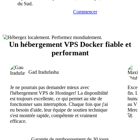
du Sud.
Commencer
Un hébergement VPS Docker fiable et
performant
Gad Iradufasha
Je ne pourrais pas demander mieux avec
Excell
l'hébergement VPS de Hostinger! La disponibilité
fin. L
est toujours excellente, ce qui permet au site de
humain
fonctionner sans interruption. Chaque fois que j'ai
au VPS
eu besoin d'aide, leur équipe de soutien technique
Merci 
s'est montrée rapide, compétente et vraiment
🚀
efficace.
Garantie de remboursement de 30 jours