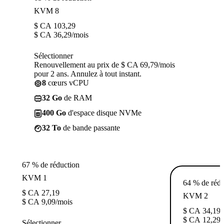
KVM 8
$ CA
103,29
$ CA
36,29
/mois
Sélectionner
Renouvellement au prix de $ CA 69,79/mois
pour 2 ans. Annulez à tout instant.
8
cœurs vCPU
32 Go
de RAM
400 Go
d'espace disque NVMe
32 To
de bande passante
67 % de réduction
KVM 1
64 % de rédu
$ CA
27,19
KVM 2
$ CA
9,09
/mois
$ CA
34,19
$ CA
12,29
/
Sélectionner