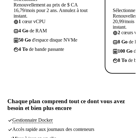
Renouvellement au prix de $ CA
16,79/mois pour 2 ans. Annulez à tout
Sélectionner
instant.
Renouvellem
1
cœur vCPU
20,99/mois p
instant.
4 Go
de RAM
2
cœurs 
50 Go
d'espace disque NVMe
8 Go
de 
4 To
de bande passante
100 Go
d'
8 To
de ba
Chaque plan comprend tout
ce dont vous avez
besoin
et bien plus encore
Gestionnaire Docker
Accès rapide aux journaux des conteneurs