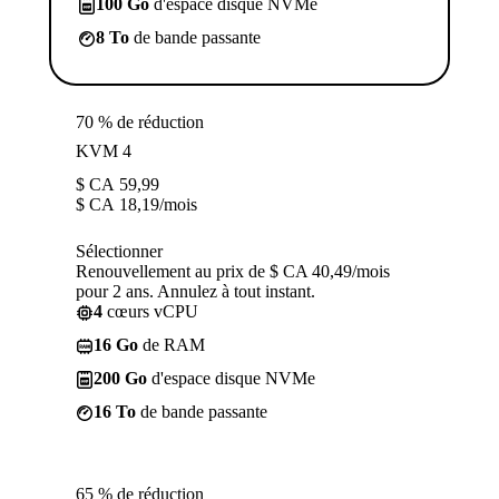
100 Go
d'espace disque NVMe
8 To
de bande passante
70 % de réduction
KVM 4
$ CA
59,99
$ CA
18,19
/mois
Sélectionner
Renouvellement au prix de $ CA 40,49/mois
pour 2 ans. Annulez à tout instant.
4
cœurs vCPU
16 Go
de RAM
200 Go
d'espace disque NVMe
16 To
de bande passante
65 % de réduction