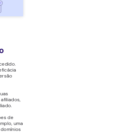
o
cedido.
eficácia
versão
suas
filiados,
iado.
pes de
emplo, uma
 domínios