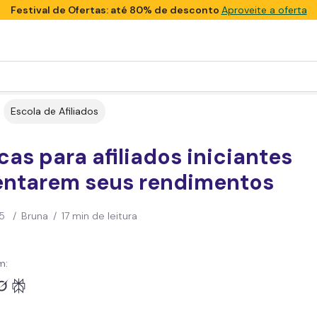
Festival de Ofertas: até 80% de desconto
Aproveite a oferta
Escola de Afiliados
cas para afiliados iniciantes
ntarem seus rendimentos
5
/
Bruna
/
17 min de leitura
m: