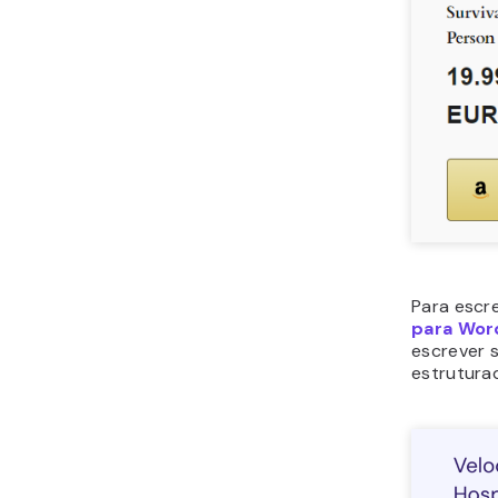
Para escr
para Wor
escrever 
estrutura