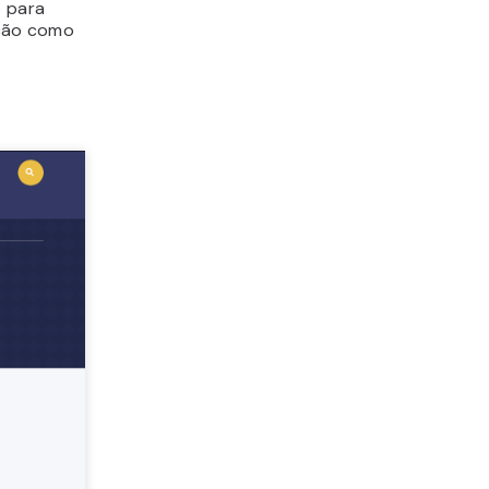
o para
ação como