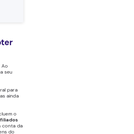
bter
. Ao
ia seu
ral para
mas ainda
cluem o
filiados
a conta da
ens do