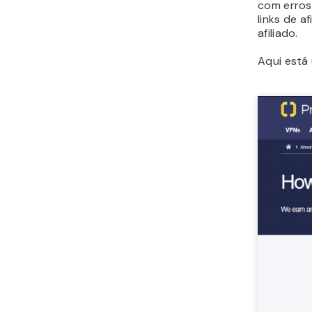
21. Melhorar o SEO Local
com erros
links de a
22. Equilibre Boas Taxas
afiliado.
de Conversão com
Comissões Competitivas
Aqui está
23. Aproveite os
Anúncios de Retargeting
24. Estabeleça um
Calendário de Conteúdo
Conclusão
Dicas para Afiliados
Iniciantes: Perguntas
Frequentes