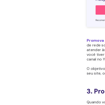
Promova 
de rede s
atender à
você tiver
canal no Y
O objetivo
seu site,
3. Pr
Quando vo