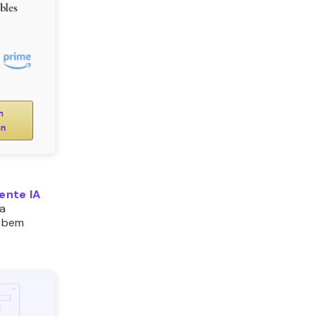
ente IA
ta
g bem