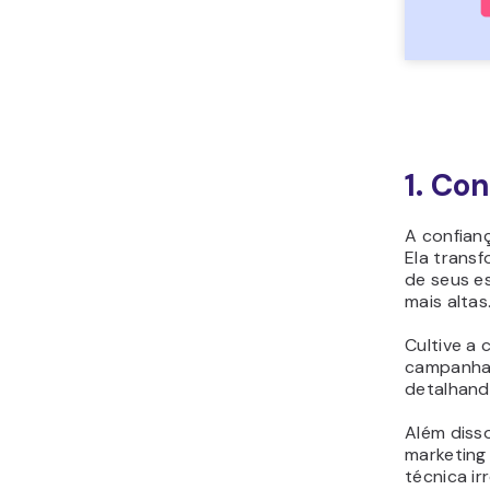
Durante a Alta
Temporada
15. Faça Parcerias com
Fornecedores que
Ofereçam uma Boa
Experiência de Usuário
1. Co
16. Escolha Programas
com Vida Útil de Cookies
Mais Longa
A confian
Ela transf
17. Não Dependa de Um
de seus e
Só Programa de Afiliados
mais altas
18. Identifique
Tendências
Cultive a
19. Atualize seu
campanhas
detalhand
Conteúdo Regularmente
20. Otimize o
Além diss
Desempenho com a
marketing
Análise de Dados
técnica i