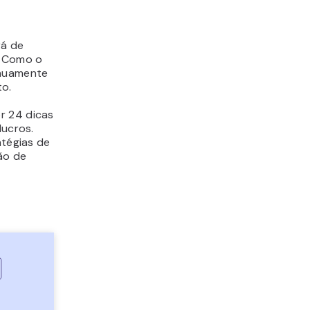
rá de
. Como o
inuamente
o.
r 24 dicas
lucros.
atégias de
ão de