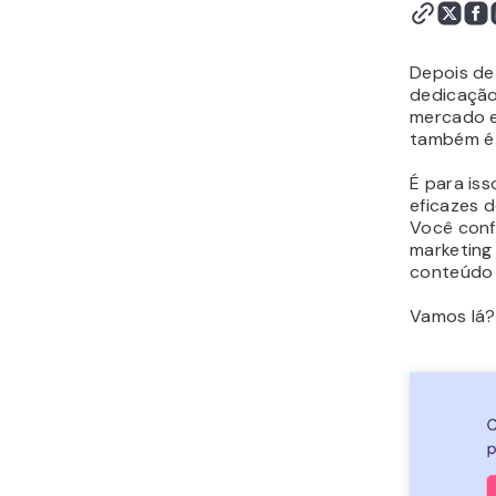
6. Faça Comparativos de
Produtos
7. Melhore seus Links de
Depois de 
Afiliado com Propostas
dedicação
mercado e
de Valor Claras
também é 
8. Sugira Alternativas de
Produtos
É para is
9. Ofereça Ofertas e
eficazes d
Descontos Exclusivos
Você confe
marketing
10. Crie uma Lista de E-
conteúdo 
mails
11. Faça Contatos nas
Vamos lá?
Comunidades de
Marketing de Afiliados
12. Considere Promover
Produtos Digitais
13. Compartilhe Códigos
Promocionais
14. Veicule Anúncios