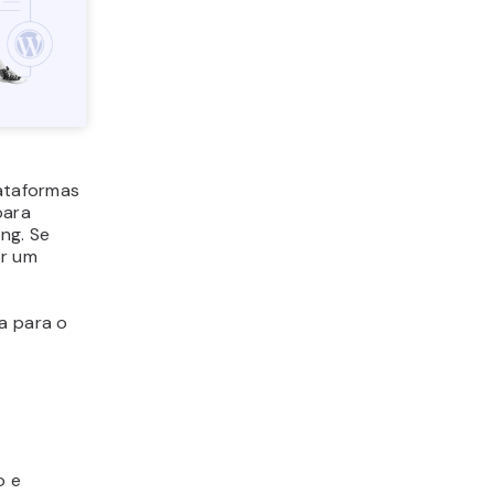
ataformas
para
ng. Se
ar um
.
a para o
o e