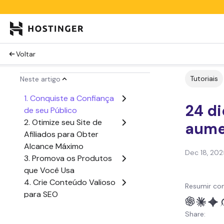
Voltar
Tutoriais
Neste artigo
1. Conquiste a Confiança
24 di
de seu Público
2. Otimize seu Site de
aume
Afiliados para Obter
Alcance Máximo
Dec 18, 202
3. Promova os Produtos
que Você Usa
4. Crie Conteúdo Valioso
Resumir co
para SEO
5. Escreva Resenhas de
Share:
Produtos e Tutoriais