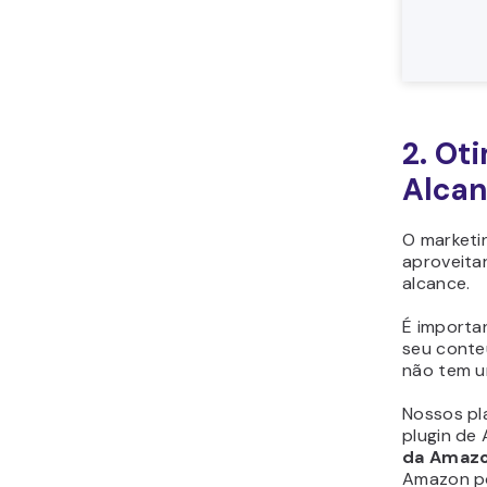
2. Ot
Alca
O marketin
aproveitar
alcance.
É importan
seu conteú
não tem um
Nossos p
plugin de
da Amaz
Amazon po