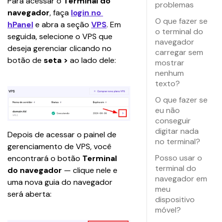
Para acessar o 
Terminal do 
problemas
navegador
, faça 
login no 
O que fazer se
hPanel
 e abra a seção
VPS
. Em 
o terminal do
seguida, selecione o VPS que 
navegador
deseja gerenciar clicando no 
carregar sem
botão de 
seta > 
ao lado dele:
mostrar
nenhum
texto?
O que fazer se
eu não
conseguir
digitar nada
Depois de acessar o painel de 
no terminal?
gerenciamento de VPS, você 
Posso usar o
encontrará o botão 
Terminal 
terminal do
do navegador
 — clique nele e 
navegador em
uma nova guia do navegador 
meu
será aberta:
dispositivo
móvel?