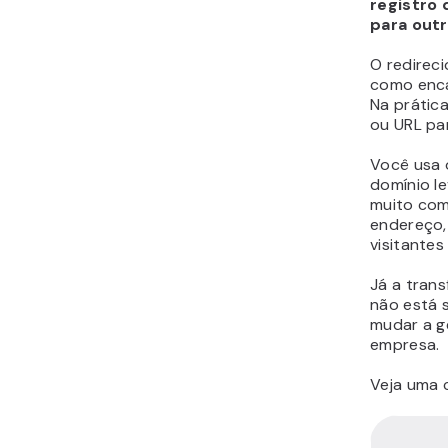
registro
para out
O redirec
como enc
Na prátic
ou URL pa
Você usa 
domínio le
muito com
endereço, 
visitante
Já a tran
não está s
mudar a g
empresa.
Veja uma 