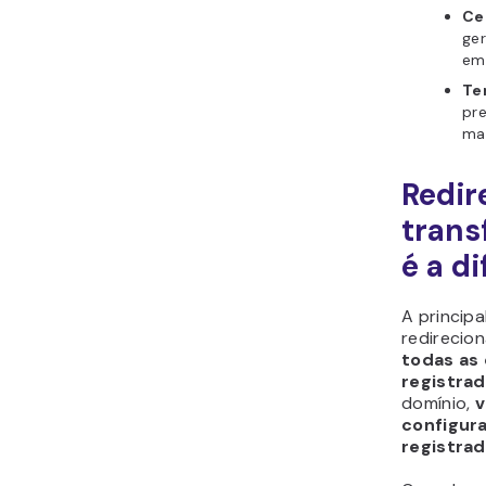
Cen
ge
em
Te
pre
mai
Redir
trans
é a d
A princip
redirecio
todas as
registrad
domínio,
v
configur
registrad