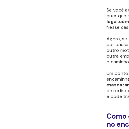
Se você 
quer que e
legal.co
Nesse cas
Agora, se
por causa
outro mot
outra emp
o caminho 
Um ponto 
encaminha
mascaram
de redirec
e pode tr
Como 
no en