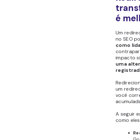
trans
é mel
Um redire
no SEO p
como lid
contrapar
impacto si
uma alter
registrad
Redirecio
um redire
você corr
acumulada
A seguir e
como eles
Re
Go