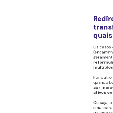
Redir
trans
quais
Os casos 
(encaminh
geralment
reformul
múltiplo
Por outro
quando b
aprimora
ativos em
Ou seja, 
uma estrat
quando vo