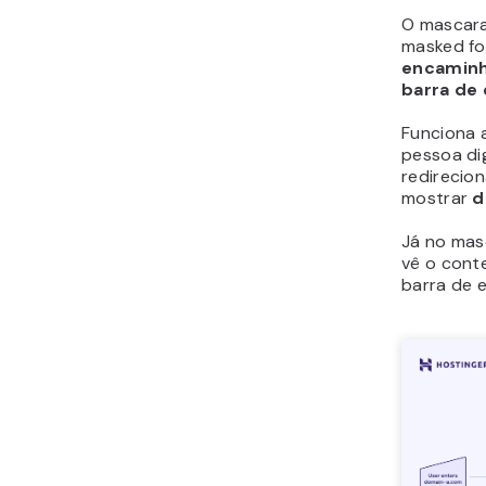
O mascar
masked fo
encaminh
barra de
Funciona 
pessoa di
redirecio
mostrar
d
Já no mas
vê o cont
barra de 