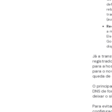
de
reb
tr
(au
Re
a 
Ele
Goo
dis
Já a tran
registrad
para a ho
para o no
queda de d
O principa
DNS de fo
deixar o si
Para evita
configura