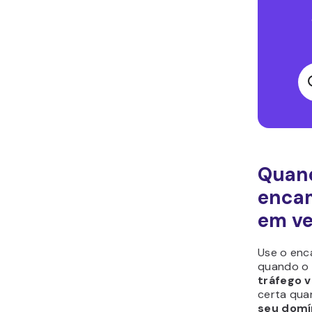
Quand
enca
em ve
Use o enc
quando o 
tráfego v
certa qua
seu domí