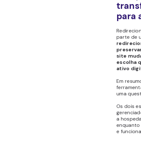
trans
para 
Redirecio
parte de 
redirecio
preservar
site mud
escolha 
ativo digi
Em resumo
ferrament
uma quest
Os dois e
gerenciad
a hospeda
enquanto 
e funciona