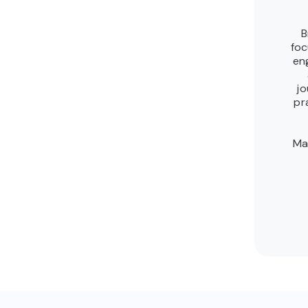
B
foc
en
jo
pr
Ma