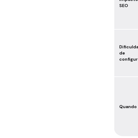
SEO
Dificuld
de
configu
Quando 