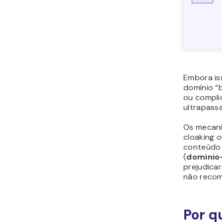
Embora is
domínio “
ou compli
ultrapass
Os mecani
cloaking 
conteúdo 
(
dominio
prejudica
não reco
Por q