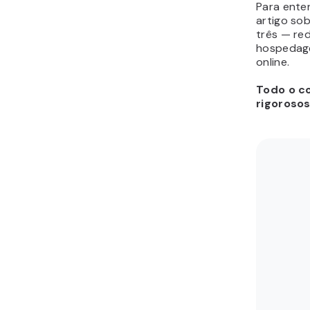
Para ente
artigo so
três — re
hospedage
online.
Todo o co
rigoroso