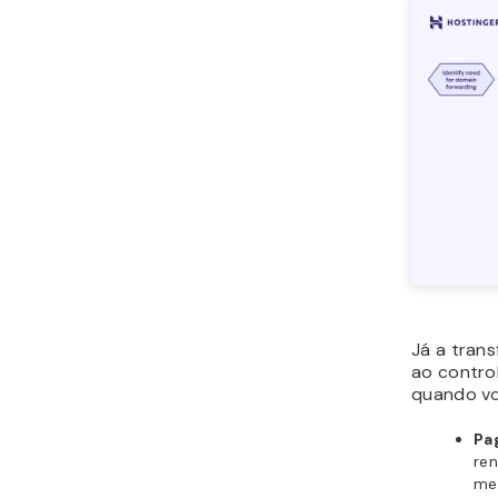
Já a trans
ao control
quando vo
Pa
re
mel