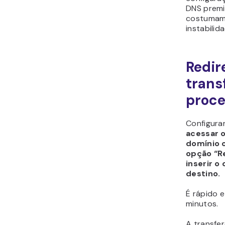
DNS premi
costumam 
instabilid
Redir
trans
proce
Configura
acessar o
domínio 
opção “R
inserir o
destino.
É rápido 
minutos.
A transfe