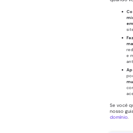
Co
mi
em
sit
Fa
ma
red
e 
ant
Ap
pod
mu
cor
ac
Se você q
nosso gui
domínio
.