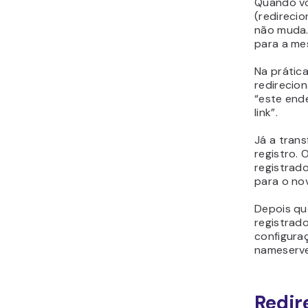
Quando vo
(redireci
não muda.
para a me
Na prátic
redirecio
“este ende
link”.
Já a tran
registro.
registrad
para o nov
Depois que
registrad
configura
nameserve
Redir