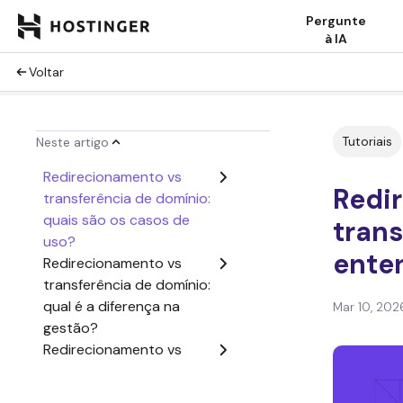
Pergunte
à IA
Voltar
Tutoriais
Neste artigo
Redirecionamento vs
Redi
transferência de domínio:
quais são os casos de
trans
uso?
ente
Redirecionamento vs
transferência de domínio:
qual é a diferença na
Mar 10, 202
gestão?
Redirecionamento vs
transferência de domínio:
qual é melhor para SEO?