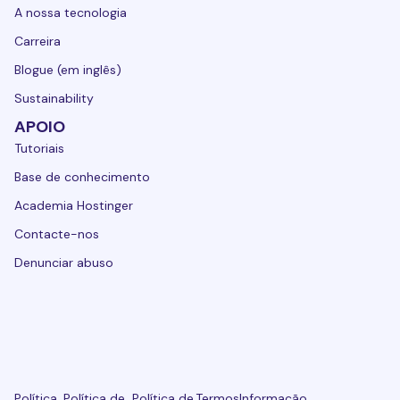
A nossa tecnologia
Carreira
Blogue (em inglês)
Sustainability
APOIO
Tutoriais
Base de conhecimento
Academia Hostinger
Contacte-nos
Denunciar abuso
Política
Política de
Política de
Termos
Informação