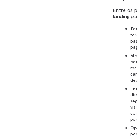
Entre os p
landing pa
Ta
ter
pa
pág
Me
ca
ma
cam
de
Le
di
seg
vis
con
par
Op
pos