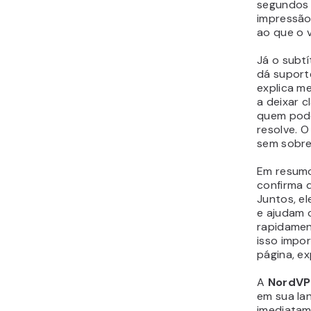
segundos é
impressão
ao que o v
Já o subtí
dá suporte
explica m
a deixar c
quem pode
resolve. 
sem sobrec
Em resumo:
confirma 
Juntos, e
e ajudam o
rapidamen
isso impor
página, ex
A
NordV
em sua la
imediatam