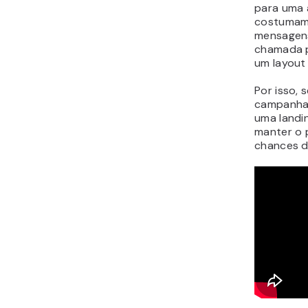
para uma a
costumam 
mensagens
chamada p
um layout
Por isso,
campanha 
uma landi
manter o 
chances d