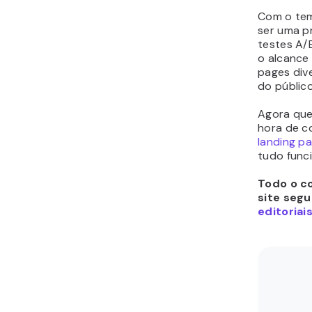
Com o tem
ser uma pr
testes A/
o alcance
pages div
do público
Agora que
hora de c
landing p
tudo funci
Todo o c
site segu
editoriai