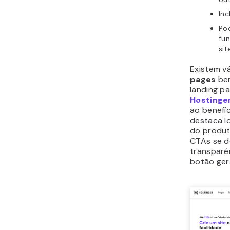
Inc
Po
fu
sit
Existem v
pages
bem
landing p
Hostinge
ao benefíc
destaca l
do produt
CTAs se d
transparê
botão ger