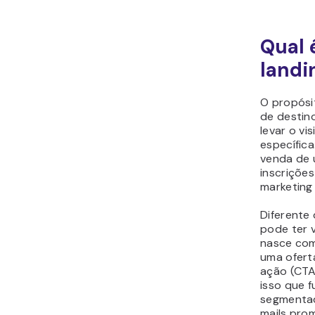
Qual 
landi
O propósi
de destin
levar o vi
específica
venda de 
inscrições
marketing
Diferente
pode ter v
nasce com
uma ofert
ação (CTA
isso que 
segmentad
mails pro