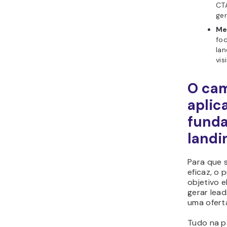
CTA
ger
Me
foc
lan
vis
O cam
aplic
fund
landi
Para que 
eficaz, o 
objetivo e
gerar lea
uma oferta
Tudo na p