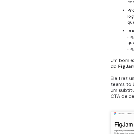
com
Pro
log
qu
In
seg
que
seg
Um bom ex
do
FigJa
Ela traz um
teams to 
um subtítu
CTA de de