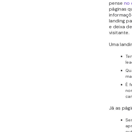
pense
no 
páginas q
informaçõe
landing p
e deixa de
visitante.
Uma landi
Tem
lea
Qu
ma
É f
no
ca
Já as pág
Se
apr
out