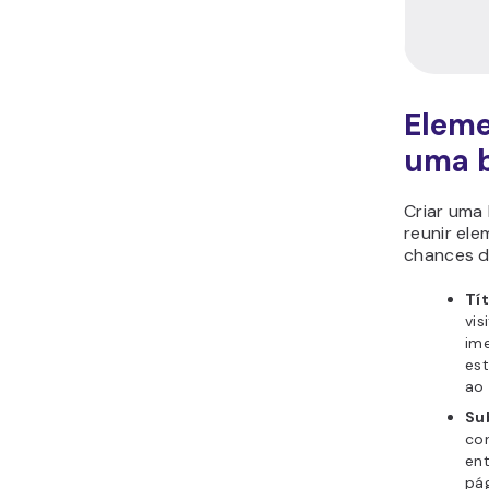
Eleme
uma b
Criar uma
reunir el
chances de
Tít
vis
ime
est
ao 
Su
con
en
pág