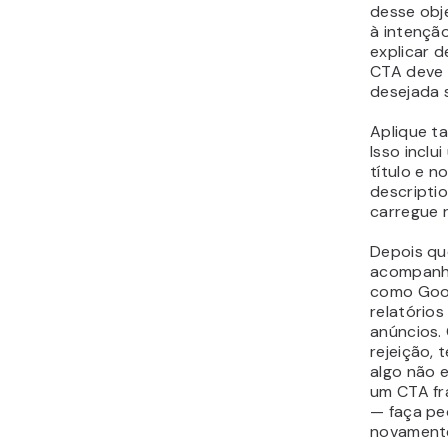
desse obje
à intenção
explicar d
CTA deve 
desejada s
Aplique t
Isso inclu
título e n
descriptio
carregue r
Depois que
acompanh
como Goog
relatórios
anúncios.
rejeição,
algo não 
um CTA fr
— faça pe
novament