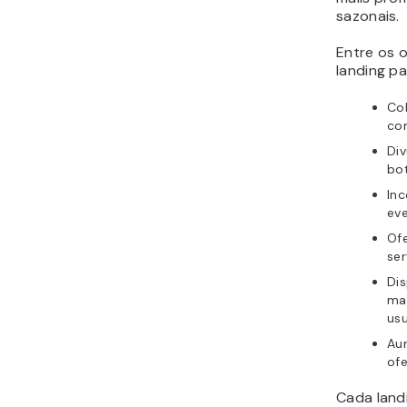
sazonais.
Entre os 
landing p
Co
com
Div
bo
Inc
eve
Of
ser
Dis
ma
usu
Au
ofe
Cada land