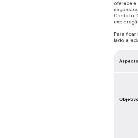
oferece e 
seções, c
Contato. 
exploraçã
Para ficar
lado a lad
Aspect
Objetiv