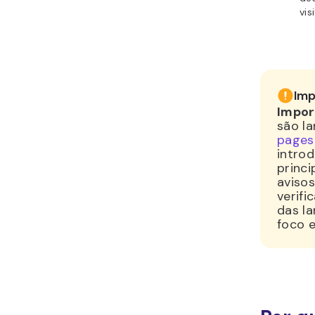
vis
Imp
Impor
são l
pages
intro
princi
avisos
verifi
das la
foco 