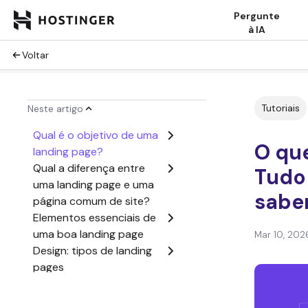
Pergunte
à IA
Voltar
Tutoriais
Neste artigo
Qual é o objetivo de uma
O que
landing page?
Qual a diferença entre
Tudo
uma landing page e uma
sabe
página comum de site?
Elementos essenciais de
uma boa landing page
Mar 10, 202
Design: tipos de landing
pages
Por que é importante
otimizar suas landing