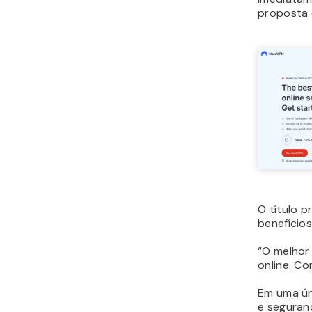
proposta 
O título p
benefícios
“O melhor
online. Co
Em uma úni
e seguran