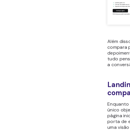
Além disso
compara p
depoiment
tudo pens
a convers
Landi
compa
Enquanto 
único obj
página ini
porta de e
uma visão 