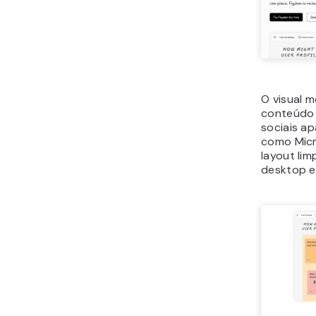
O visual 
conteúdo 
sociais a
como Micr
layout li
desktop e