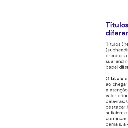
Títulos
difere
Títulos (h
(subheadi
prender a 
sua landi
papel dife
O
título
é
ao chegar
a atenção
valor prin
palavras. 
destacar 
suficiente
continuar 
demais, a