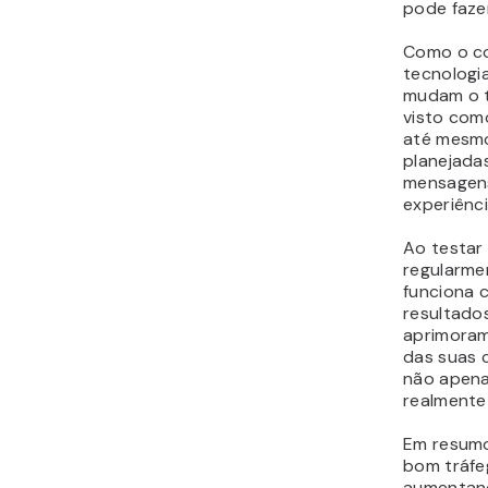
pode fazer
Como o co
tecnologi
mudam o t
visto com
até mesm
planejada
mensagens
experiênc
Ao testar 
regularme
funciona 
resultado
aprimoram
das suas 
não apena
realmente
Em resumo
bom tráfe
aumentand