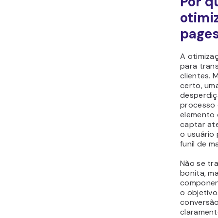
Por q
otimi
page
A otimiza
para tran
clientes.
certo, um
desperdiç
processo 
elemento 
captar at
o usuário
funil de m
Não se tr
bonita, m
component
o objetivo
conversão
clarament