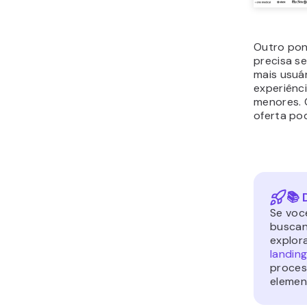
Outro pon
precisa s
mais usuár
experiênci
menores. 
oferta po
📚 
Se voc
buscan
explor
landin
proces
elemen