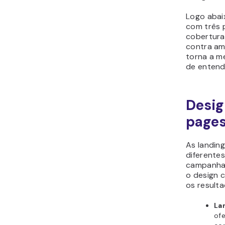
Logo abai
com três 
cobertura
contra am
torna a me
de entend
Desig
page
As landin
diferente
campanha,
o design 
os result
La
ofe