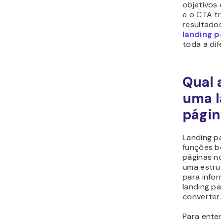
objetivos
e o CTA t
resultados
landing 
toda a dif
Qual 
uma l
págin
Landing p
funções b
páginas n
uma estru
para infor
landing p
converter
Para ente