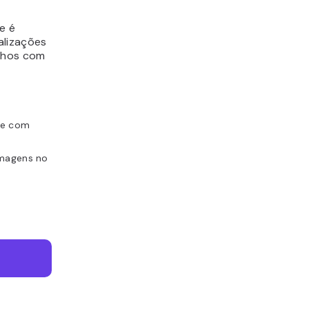
e é
alizações
lhos com
ite com
imagens no