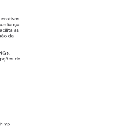
ucrativos
confiança
cilita as
ssão da
ONGs
,
opções de
chimp