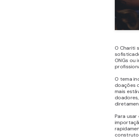
O Chariti
sofisticad
ONGs ou i
profission
O tema inc
doações o
mais está
doadores,
diretamen
Para usar 
importaçã
rapidamen
construtor