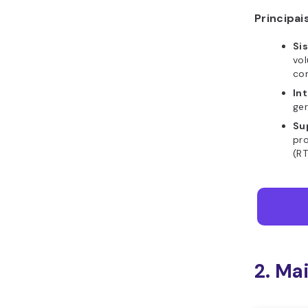
Principai
Si
vol
co
In
ger
Su
pro
(RT
2. Ma