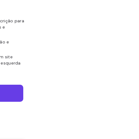
crição para
s e
ão e
m site
a esquerda