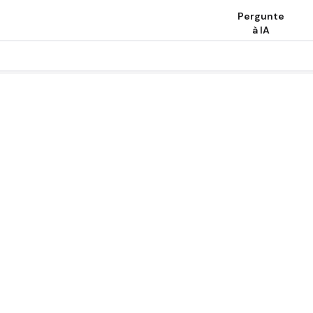
Pergunte
à IA