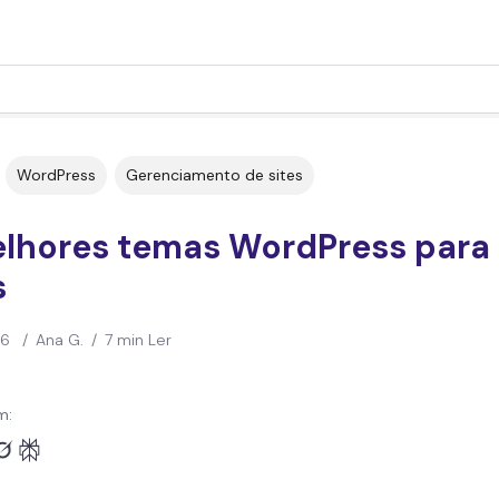
WordPress
Gerenciamento de sites
elhores temas WordPress para
s
26
/
Ana G.
/
7 min Ler
m: