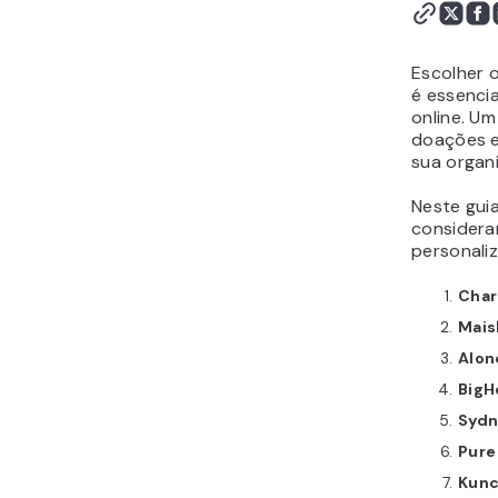
doações no seu site
Escolher 
é essencia
online. Um
doações e
sua organ
Neste gui
considera
personaliz
Char
Mais
Alon
BigH
Sydn
Pure
Kun