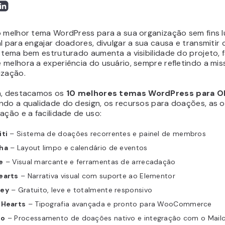
o melhor tema WordPress para a sua organização sem fins l
l para engajar doadores, divulgar a sua causa e transmitir 
 tema bem estruturado aumenta a visibilidade do projeto, fa
 melhora a experiência do usuário, sempre refletindo a mi
ização.
a, destacamos os
10 melhores temas WordPress para 
ndo a qualidade do design, os recursos para doações, as 
ação e a facilidade de uso:
iti
– Sistema de doações recorrentes e painel de membros
ha
– Layout limpo e calendário de eventos
e
– Visual marcante e ferramentas de arrecadação
earts
– Narrativa visual com suporte ao Elementor
ey
– Gratuito, leve e totalmente responsivo
 Hearts
– Tipografia avançada e pronto para WooCommerce
co
– Processamento de doações nativo e integração com o Mail