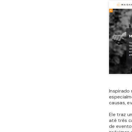
Inspirado
especialm
causas, e
Ele traz 
até três c
de evento