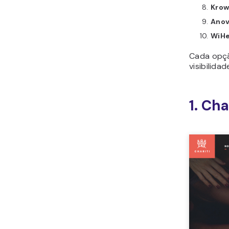
Kro
Ano
WiHe
Cada opção
visibilida
1. Cha