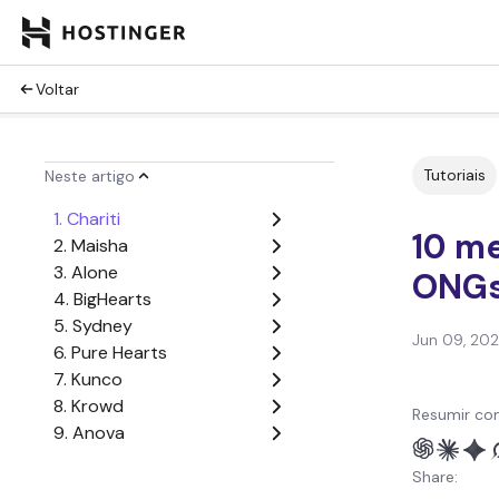
Voltar
Tutoriais
Neste artigo
1. Chariti
10 m
2. Maisha
3. Alone
ONG
4. BigHearts
5. Sydney
Jun 09, 20
6. Pure Hearts
7. Kunco
8. Krowd
Resumir co
9. Anova
10. WiHelp
Share:
Próximo passo: ative