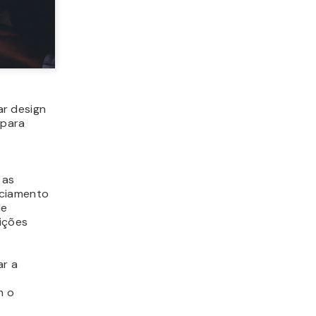
r design
 para
 as
nciamento
de
ições
ar a
m o