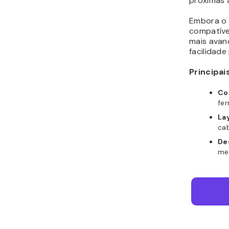
próximas 
Embora o 
compatíve
mais avan
facilidad
Principai
Co
fer
Lay
cab
De
me