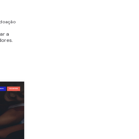
 doação
ar a
dores.