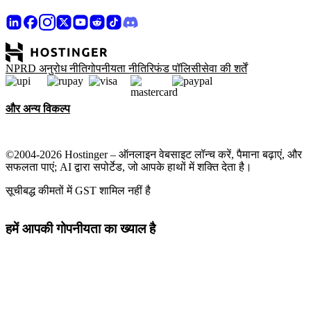
NPRD अनुरोध नीति
गोपनीयता नीति
रिफंड पॉलिसी
सेवा की शर्तें
और अन्य विकल्प
©2004-2026 Hostinger – ऑनलाइन वेबसाइट लॉन्च करें, पैमाना बढ़ाएं, और
सफलता पाएं; AI द्वारा सपोर्टेड, जो आपके हाथों में शक्ति देता है।
सूचीबद्ध कीमतों में GST शामिल नहीं है
हमें आपकी गोपनीयता का ख्याल है
यह वेबसाइट उन कुकीज़ का उपयोग करती है जो साइट के ठीक से काम करने
और आप हमारी साइट से कैसे इंटरैक्ट करते हैं, इस पर डेटा जुटाने और मार्केटिंग
के उद्देश्यों के लिए आवश्यक हैं। अपनी स्वीकृति देकर हमारी
कुकी नीति
के
अनुसार ऐड टार्गेटिंग, पेर्सनलाइज़ेशन और विश्लेषण करने के लिए आप इन
कुकीज़ को अपने डिवाइस पर स्टोर करने से सहमत हैं।