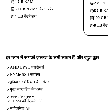
4 GB
RAM
2
vCPU क
50 GB
NVMe डिस्क स्पेस
8 GB
RA
4 TB
बैंडविड्थ
100 GB
NV
8 TB
बैंडव
हर प्लान में
आपकी ज़रूरत के सभी साधन
हैं, और बहुत कुछ
AMD EPYC प्रोसेसर्स
NVMe SSD स्टोरेज
दुनिया भर में स्थित
डेटा सेंटर
मुफ्त साप्ताहिक
बैकअप्स
फायरवॉल प्रबंधन
1 Gbps की नेटवर्क गति
सार्वजनिक API