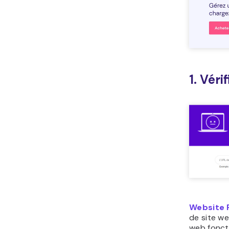
1. Vér
Website 
de site web
web fonct