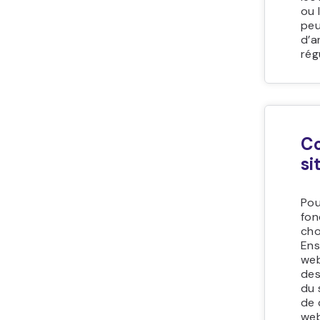
ou 
peu
d’a
rég
Co
si
Pou
fon
cho
Ens
web
des
du 
de 
web