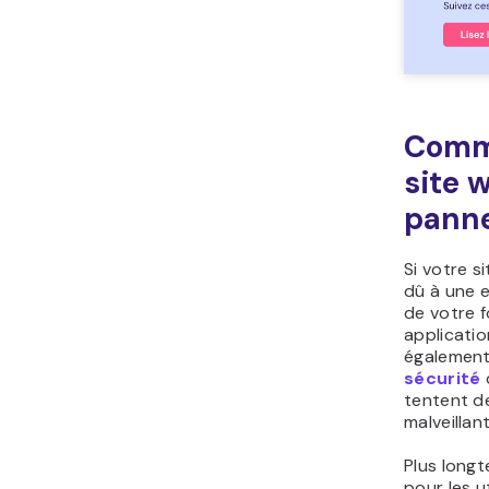
Comme
site 
pann
Si votre s
dû à une 
de votre 
applicatio
également 
sécurité
tentent de
malveilla
Plus longt
pour les u