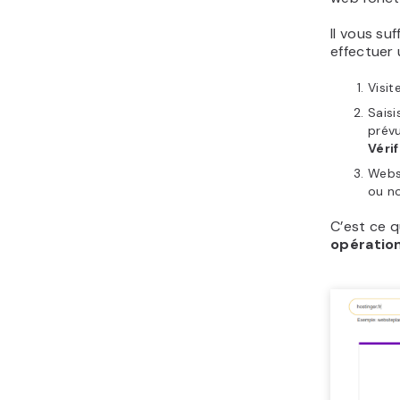
Il vous su
effectuer 
Visit
Saisi
prévu
Vérif
Websi
ou n
C’est ce q
opératio