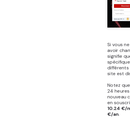
Si vous n
avoir chan
signifie q
spécifique
différents
site est d
Notez que
24 heures.
nouveau c
en souscr
10.24 €/
€/an
.