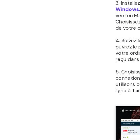
3. Installe
Windows
version Ma
Choisisse
de votre o
4. Suivez 
ouvrez l
votre ord
reçu dans 
5. Choisis
connexion
utilisons c
ligne à
Tan