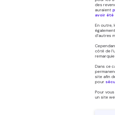
des reven
auraient
p
avoir ét
En outre, 
également
d’autres 
Cependant
côté de l’
remarquiez
Dans ce ca
permanenc
site afin
pour
sécu
Pour vous 
un site w