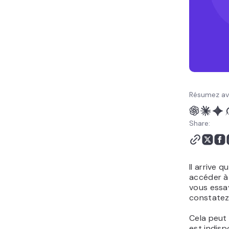
Résumez av
Share:
Il arrive 
accéder à
vous essay
constatez
Cela peut 
est indisp