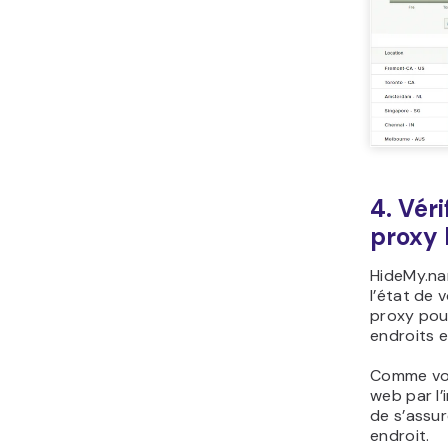
4. Véri
proxy
HideMy.na
l’état de 
proxy pour
endroits e
Comme vous
web par l’
de s’assur
endroit.