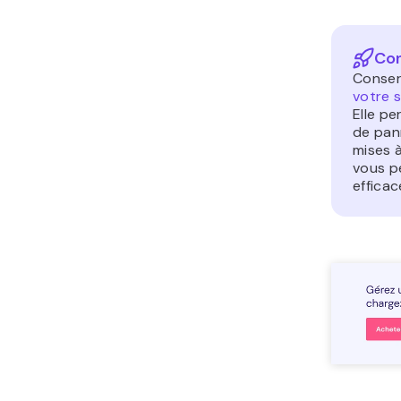
Con
Conse
votre 
Elle p
de pan
mises 
vous p
effica