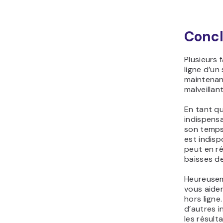
Concl
Plusieurs 
ligne d’un
maintenan
malveillan
En tant qu
indispensa
son temps
est indisp
peut en ré
baisses de
Heureusem
vous aide
hors ligne
d’autres i
les résult