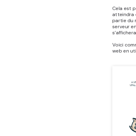
Cela est p
atteindra
partie du
serveur en
s’afficher
Voici comm
web en uti