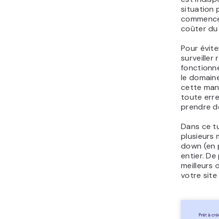
situation 
commencer 
coûter du 
Pour évite
surveiller
fonctionne
le domaine
cette man
toute err
prendre d
Dans ce t
plusieurs 
down (en 
entier. D
meilleurs o
votre site