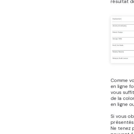
résultat d
Comme vou
en ligne fo
vous suffi
de la col
en ligne o
Si vous ob
présentés
Ne tenez 