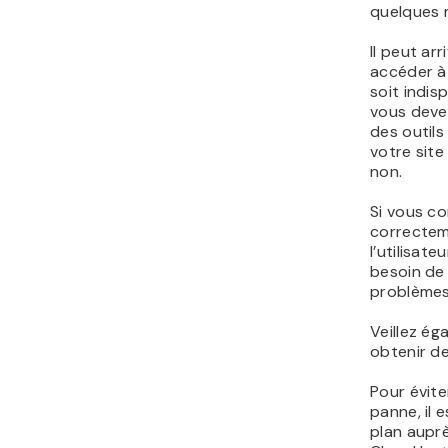
quelques 
Il peut ar
accéder à 
soit indis
vous devez
des outil
votre site
non.
Si vous co
correctem
l’utilisate
besoin de
problèmes
Veillez ég
obtenir de
Pour évit
panne, il 
plan auprè