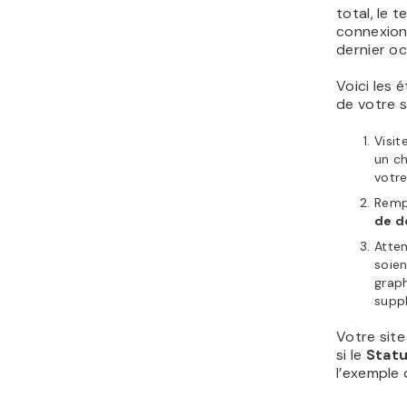
total, le 
connexion,
dernier oc
Voici les é
de votre s
Visit
un c
votre
Remp
de 
Atten
soien
graph
supp
Votre sit
si le
Stat
l’exemple 