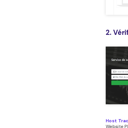
2. Vér
Host Tra
Website Pl