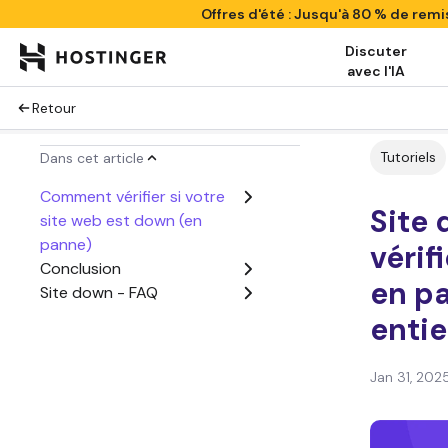
Offres d'été : Jusqu'à 80 % de rem
Discuter
avec l'IA
Retour
Tutoriels
Dans cet article
Comment vérifier si votre
Site
site web est down (en
panne)
vérif
Conclusion
en p
Site down - FAQ
entie
Jan 31, 202