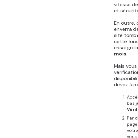
vitesse de
et sécurit
En outre, 
enverra de
site tombe
cette fonc
essai grat
mois
.
Mais vous 
vérificati
disponibil
devez faire
Accé
bas j
Vérif
Par d
page
votre
vous 