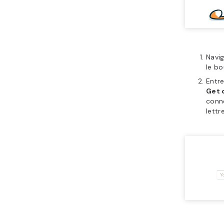
Navi
le b
Entre
Get 
conne
lettr