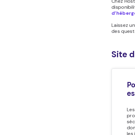
Chez Host
disponibi
d’héber
Laissez u
des quest
Site 
Po
es
Les
pro
séc
dom
les