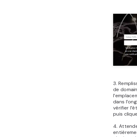
3. Remplis
de domaine
l’emplace
dans l’on
vérifier l
puis cliqu
4. Attende
entièreme