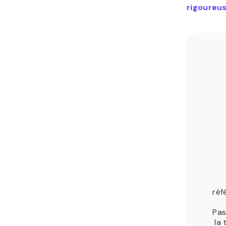
rigoureus
réf
Pas
la 