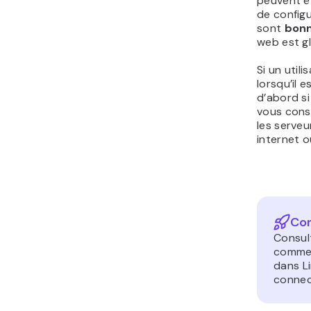
peuvent ê
de configu
sont
bon
web est g
Si un util
lorsqu’il 
d’abord si
vous cons
les serveu
internet 
Con
Consult
commen
dans L
connec