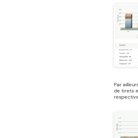
Par ailleur
de tirets 
respectiv