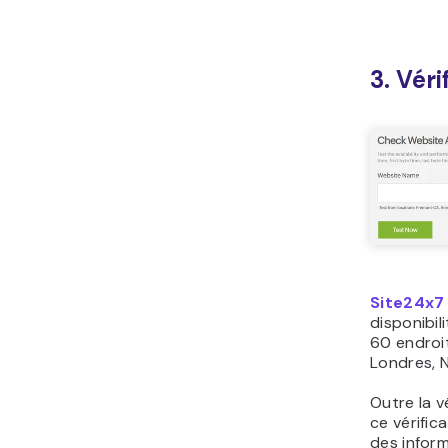
3. Véri
Site24x7
disponibil
60 endroit
Londres, 
Outre la vé
ce vérifi
des inform