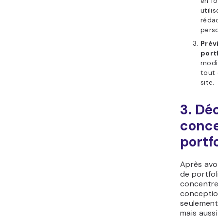
en fo
utili
rédac
perso
Prév
port
modi
tout 
site.
3. Dé
conce
portfo
Après avoi
de portfol
concentrer
conceptio
seulement
mais aussi