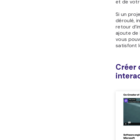
et de votr
Si un proj
déroulé, i
retour d’i
ajoute de 
vous pouve
satisfont l
Créer 
intera