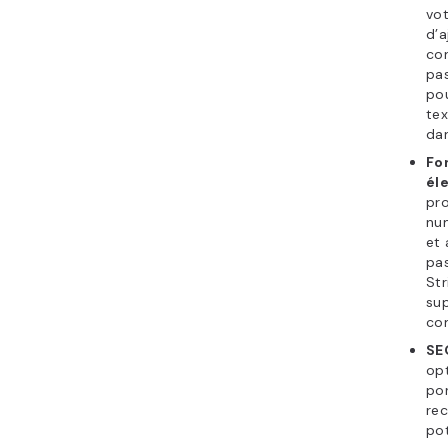
vot
d’a
con
pas
pou
tex
dan
Fo
él
pro
nu
et 
pas
Str
sup
co
SE
op
por
rec
pot