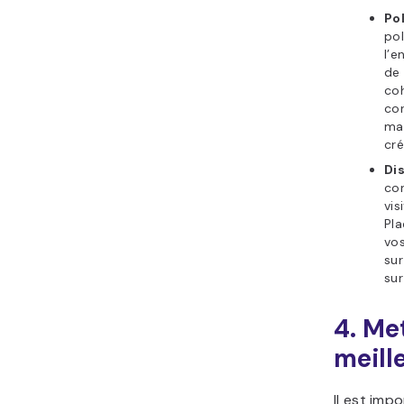
Po
pol
l’e
de 
coh
co
mar
cré
Di
con
vis
Pla
vos
sur
sur
4. Me
meill
Il est imp