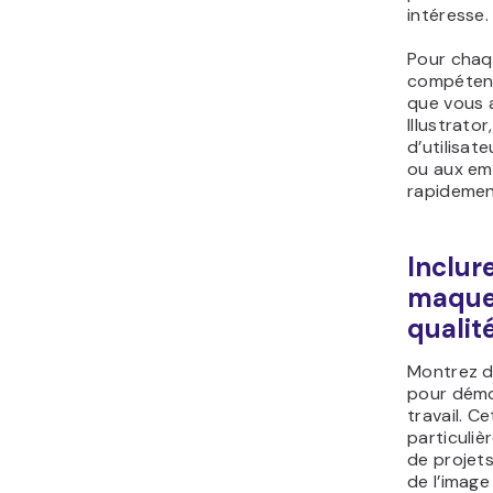
intéresse.
Pour chaq
compétence
que vous a
Illustrat
d’utilisat
ou aux em
rapidemen
Inclur
maque
qualit
Montrez d
pour démo
travail. C
particuliè
de projets
de l’imag