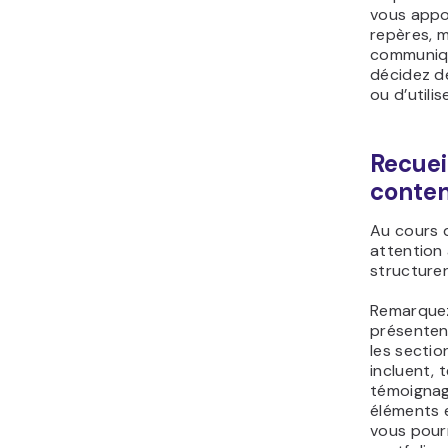
vous appo
repères, m
communiqu
décidez de
ou d’utili
Recuei
conte
Au cours d
attention 
structuren
Remarquez 
présentent
les sectio
incluent, 
témoignag
éléments e
vous pourr