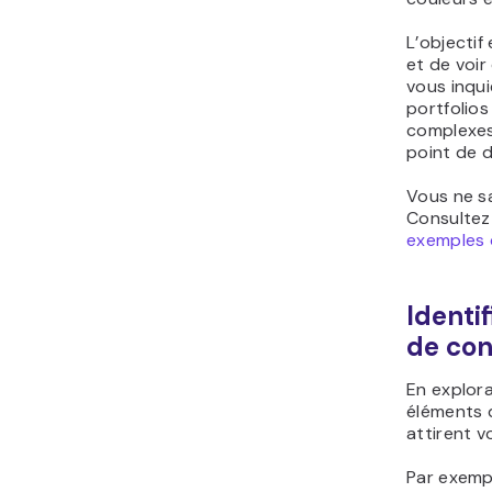
L’objectif
et de voir
vous inqui
portfolio
complexes 
point de d
Vous ne s
Consultez
exemples 
Identi
de con
En explora
éléments 
attirent v
Par exempl