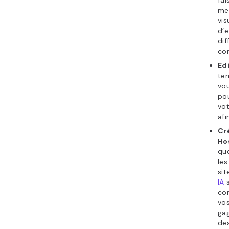
fai
me
vis
d’e
dif
co
Ed
tem
vou
pou
vot
afi
Cr
Ho
que
les
sit
IA
s
co
vos
ga
des