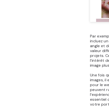
Par exemp
incluez u
angle et d
valeur dif
projets. C
l’intérêt 
image plu
Une fois q
images, il
pour le we
peuvent ra
l’expérienc
essentiel
votre port