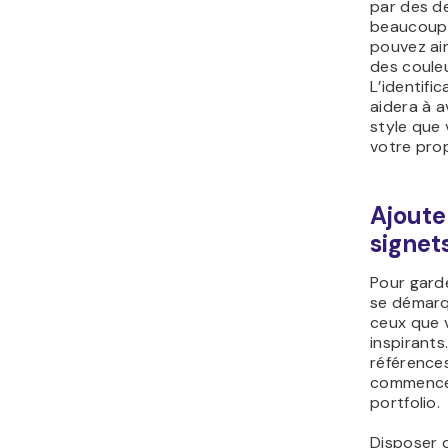
par des de
beaucoup 
pouvez aim
des couleu
L’identifi
aidera à a
style que
votre prop
Ajoute
signet
Pour garde
se démarq
ceux que 
inspirants
référence
commencer
portfolio.
Disposer 