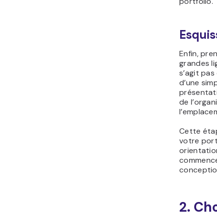
portfolio.
Esquis
Enfin, pre
grandes li
s’agit pas
d’une simp
présentati
de l’organ
l’emplace
Cette étap
votre por
orientatio
commencer
conceptio
2. Ch