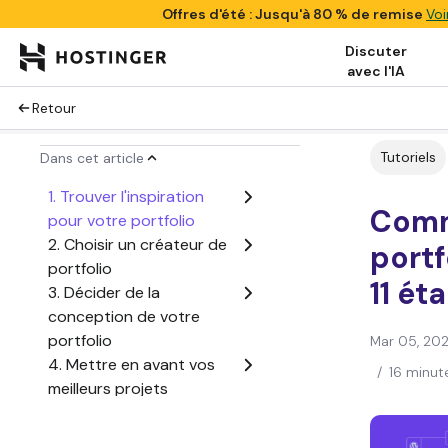
Offres d'été : Jusqu'à 80 % de remise
Voi
Discuter
avec l'IA
Retour
Tutoriels
Dans cet article
1. Trouver l'inspiration
Comm
pour votre portfolio
2. Choisir un créateur de
portf
portfolio
11 ét
3. Décider de la
conception de votre
portfolio
Mar 05, 20
4. Mettre en avant vos
/
16 minut
meilleurs projets
5. Ajouter des images de
haute qualité