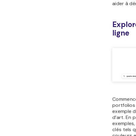
aider à dé
Explor
ligne
Commence
portfolio
exemple d
d’art. En 
exemples,
clés tels 
couleurs e