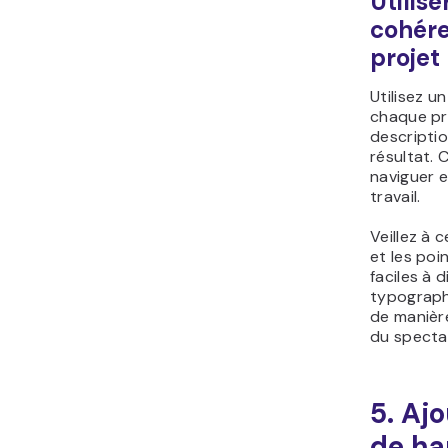
Utilis
cohér
projet
Utilisez u
chaque proj
descriptio
résultat. C
naviguer 
travail.
Veillez à c
et les poi
faciles à d
typographi
de manière
du specta
5. Aj
de ha