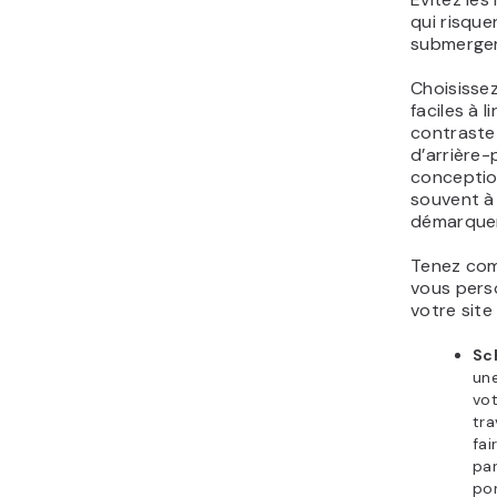
qui risque
submerger 
Choisisse
faciles à l
contraste 
d’arrière-
conceptio
souvent à 
démarquer
Tenez com
vous pers
votre site 
Sc
un
vo
tra
fai
pa
por