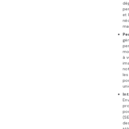
dép
per
et 
néc
ma
Pe
gén
per
mod
à v
ima
not
les
pou
uni
Int
Env
pro
po
(SE
de
tél