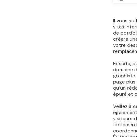
Il vous suf
sites inte
de portfol
créera un
votre des
remplace
Ensuite, a
domaine d’
graphiste
page plus
qu’un réda
épuré et c
Veillez à 
également 
visiteurs 
facilement
coordonné
Évitez le