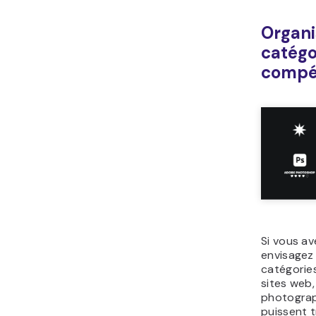
Organi
catégo
compé
Si vous a
envisagez 
catégorie
sites web
photograph
puissent tr