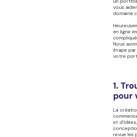
un portfol
vous aide
domaine c
Heureuseme
en ligne i
compliquée
Nous avon
étape par
votre por
1. Tro
pour 
La créatio
commence p
et d’idées
conceptio
revue les 