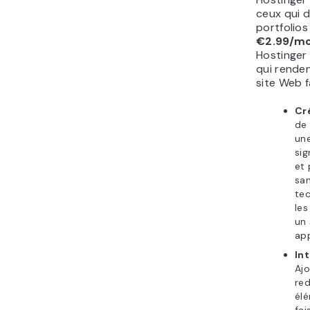
ceux qui 
portfolios 
€2.99/mo
Hostinger 
qui rende
site Web f
Cr
de 
une
sig
et 
sa
tec
les
un 
app
In
Ajo
re
élé