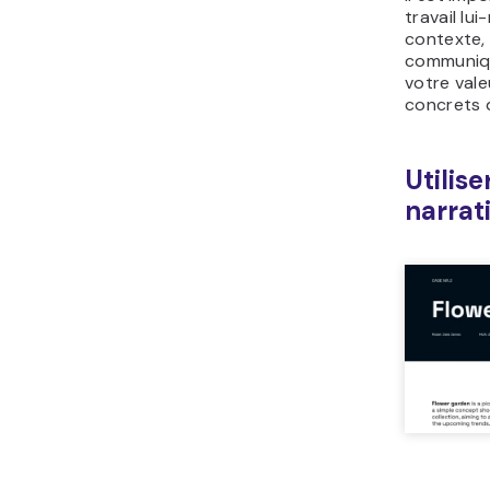
travail lu
contexte, 
communiq
votre vale
concrets d
Utilis
narrat