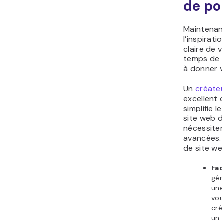
de po
Maintenan
l’inspirat
claire de v
temps de c
à donner v
Un
créateu
excellent 
simplifie 
site web 
nécessite
avancées.
de site web
Fac
gén
une
vou
cré
un 