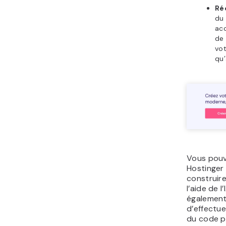
Ré
du
acc
de 
vot
qu’
Vous pouv
Hostinger 
construire
l’aide de l
également
d’effectue
du code p