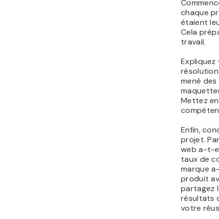
Commencez
chaque pro
étaient le
Cela prépa
travail.
Expliquez
résolutio
mené des 
maquettes
Mettez en 
compétenc
Enfin, con
projet. Pa
web a-t-e
taux de c
marque a-
produit av
partagez l
résultats 
votre réus