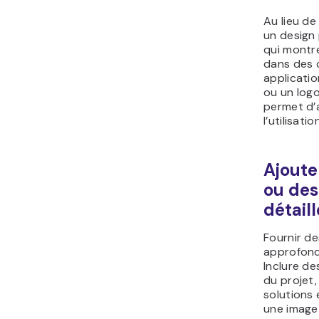
Au lieu d
un design 
qui montr
dans des 
applicati
ou un logo
permet d’a
l’utilisati
Ajoute
ou des
détail
Fournir d
approfondi
Inclure de
du projet, 
solutions 
une image