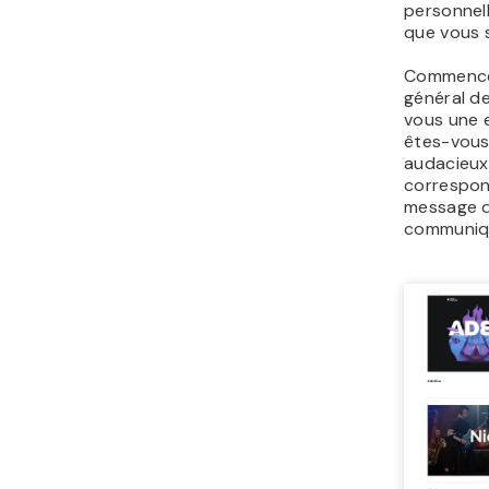
personnell
que vous s
Commencez
général de
vous une 
êtes-vous 
audacieux 
correspon
message q
communiq