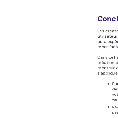
Concl
Les créat
utilisateu
ou d’expé
créer faci
Dans cet a
création d
créateur d
s’applique
Pla
dé
vot
we
Ré
pag