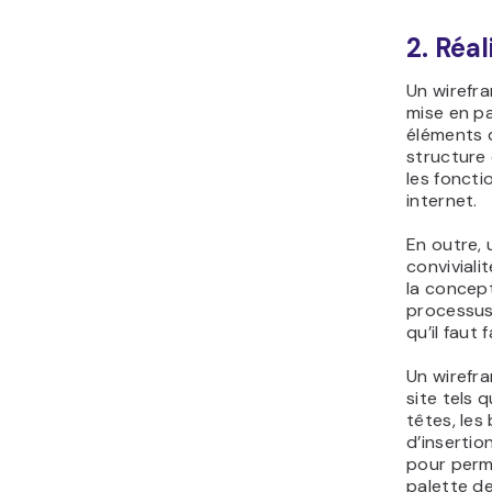
2. Réa
Un wirefra
mise en pa
éléments d
structure
les fonctio
internet.
En outre,
conviviali
la concept
processus 
qu’il faut f
Un wirefr
site tels 
têtes, les
d’insertio
pour perm
palette de