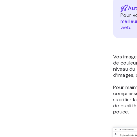
Aut
Pour vo
meilleu
web.
Vos image
de couleur
niveau du 
d’images, 
Pour maint
compressez
sacrifier 
de qualité
pouce.