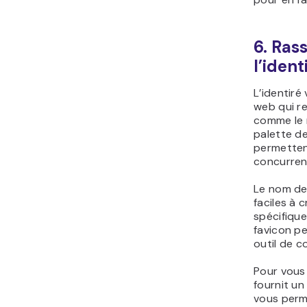
6. Ras
l’ident
L’identiré
web qui re
comme le n
palette d
permetten
concurren
Le nom de 
faciles à 
spécifique
favicon p
outil de 
Pour vous 
fournit u
vous perm