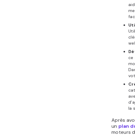
aid
men
fac
Ut
Uti
clé
web
Dé
ce 
moi
Dan
vot
Cr
cat
ave
d’a
la 
Après avoi
un
plan d
moteurs d