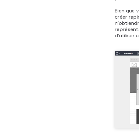
Bien que v
créer rap
n’obtiend
représenta
d’utiliser