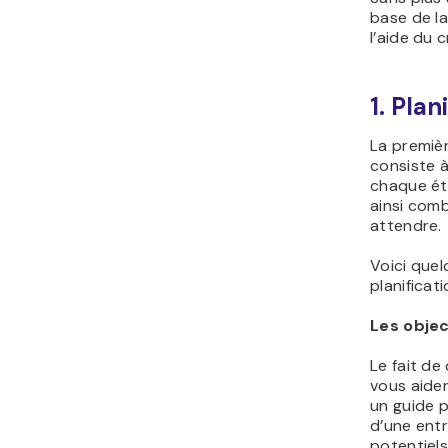
base de l
l’aide du 
1. Pla
La premièr
consiste à
chaque ét
ainsi com
attendre.
Voici que
planificati
Les objec
Le fait de
vous aide
un guide p
d’une entr
potentiels