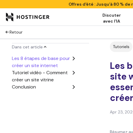
Offres d'été : Jusqu'à 80 % de
Discuter
avec l'IA
Retour
Tutoriels
Dans cet article
Les 8 étapes de base pour
Les b
créer un site internet
Tutoriel vidéo - Comment
site 
créer un site vitrine
essen
Conclusion
créer
Apr 23, 202
Résumez av