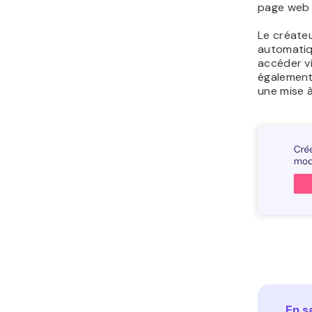
page web d
Le créateu
automatiq
accéder v
également 
une mise à
En s