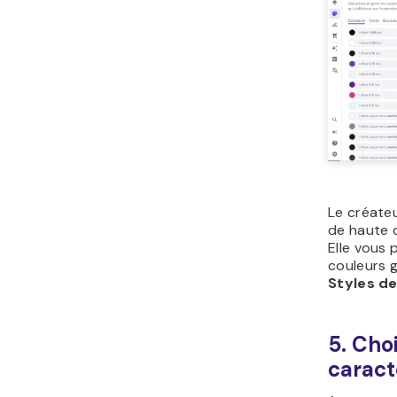
Le créateu
de haute q
Elle vous 
couleurs g
Styles de
5. Cho
caract