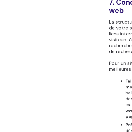
7. Con
web
La structu
de votre 
liens inte
visiteurs 
recherche
de recher
Pour un s
meilleures
Fa
mo
bal
dan
est
ww
pa
Pr
dér