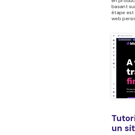
en product
basant sur
étape est 
web persis
Tutor
un sit