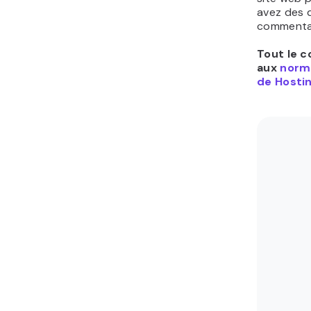
avez des q
commentai
Tout le c
aux
norme
de Hostin