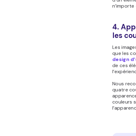
n’importe 
4. App
les co
Les images
que les c
design d
de ces él
l’expérien
Nous reco
quatre co
apparence.
couleurs s
l’apparenc