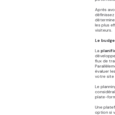
Après avoi
définissez
détermine
les plus e
visiteurs.
Le budget
La
planif
développ
flux de tra
Parallèlem
évaluer le
votre site
Le plannin
considérab
plate-form
Une platef
option si 