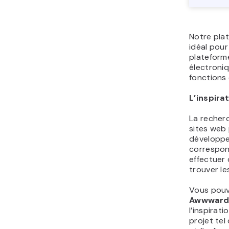
Notre pla
idéal pour
plateform
électroniq
fonctions 
L’inspira
La recher
sites web
développem
correspond
effectuer
trouver le
Vous pouv
Awwward
l’inspirati
projet tel