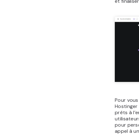
et finalis
Pour vous 
Hostinger
prêts à l’
utilisateu
pour perso
appel à u