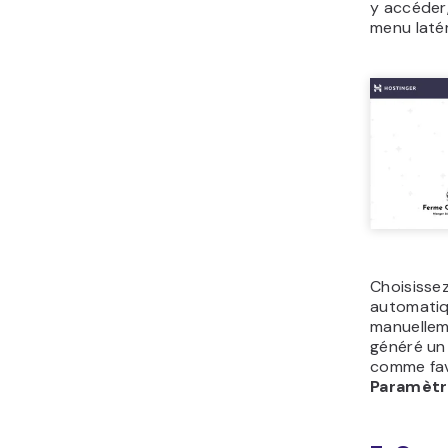
y accéder,
menu laté
Choisissez
automatiq
manuelleme
généré un 
comme fav
Paramètr