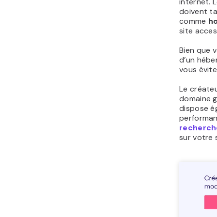
internet. 
doivent ta
comme
ho
site acces
Bien que 
d’un héber
vous évite 
Le créateu
domaine gr
dispose ég
performan
recherch
sur votre s