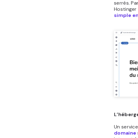
serrés. Pa
Hostinger
simple e
L’héberg
Un servic
domaine