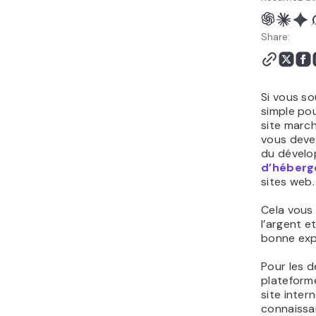
Share:
Si vous so
simple pou
site marc
vous deve
du dévelo
d’héber
sites web.
Cela vous
l’argent e
bonne expé
Pour les 
plateforme
site inter
connaissa