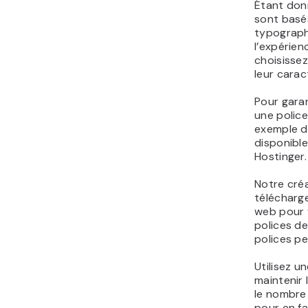
Étant don
sont basés
typographi
l’expérien
choisissez
leur caract
Pour garant
une police
exemple d’
disponible
Hostinger.
Notre cré
télécharge
web pour v
polices d
polices peu
Utilisez u
maintenir l
le nombre
pour en fac