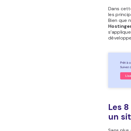
Dans cette
les princi
Bien que n
Hostinge
s’appliqu
développ
Les 8
un si
Sans plus 