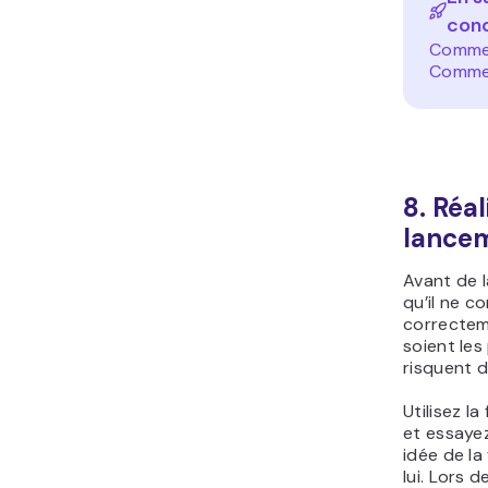
conc
Commen
Commen
8. Réal
lance
Avant de l
qu’il ne c
correctem
soient les
risquent d
Utilisez l
et essayez
idée de la
lui. Lors 