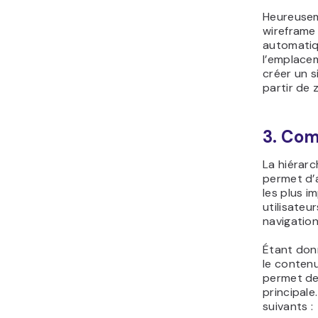
Heureusem
wireframe
automatiq
l’emplace
créer un s
partir de 
3. Com
La hiérarc
permet d’a
les plus i
utilisateu
navigation
Étant donn
le contenu
permet de 
principale
suivants :