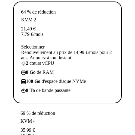
64 % de réduction
KVM 2
21,49
€
7,79
€
/mois
Sélectionner
Renouvellement au prix de 14,99 €/mois pour 2
ans. Annulez à tout instant.
2
cœurs vCPU
8 Go
de RAM
100 Go
d'espace disque NVMe
8 To
de bande passante
69 % de réduction
KVM 4
35,99
€