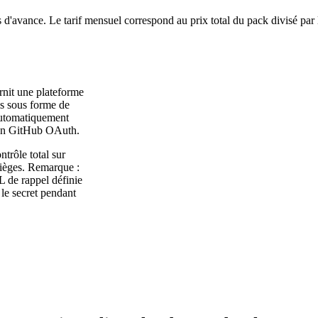
 d'avance. Le tarif mensuel correspond au prix total du pack divisé par
nit une plateforme
nis sous forme de
automatiquement
tion GitHub OAuth.
rôle total sur
 sièges. Remarque :
 de rappel définie
 le secret pendant