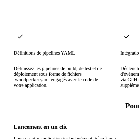
Définitions de pipelines YAML
Intégrati
Définissez les pipelines de build, de test et de
Déclenche
déploiement sous forme de fichiers
d'événeme
.woodpecker.yaml engagés avec le code de
via GitH
votre application.
supplémen
Pou
Lancement en un clic
Lancez votre application instantanément grâce à une