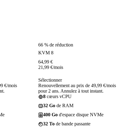
66 % de réduction
KVM 8
64,99
€
21,99
€
/mois
Sélectionner
99 €/mois
Renouvellement au prix de 49,99 €/mois
nt.
pour 2 ans. Annulez à tout instant.
8
cœurs vCPU
32 Go
de RAM
Me
400 Go
d'espace disque NVMe
32 To
de bande passante