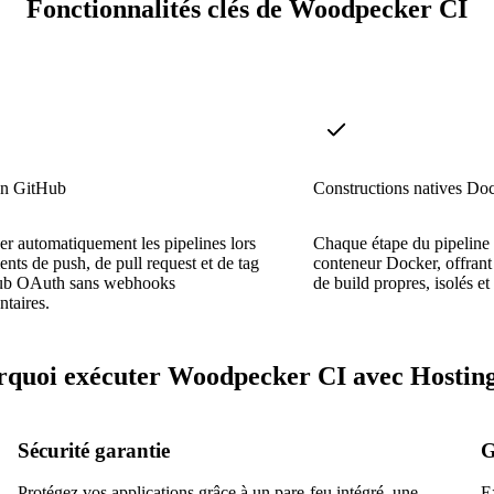
Fonctionnalités clés de Woodpecker CI
on GitHub
Constructions natives Do
r automatiquement les pipelines lors
Chaque étape du pipeline 
nts de push, de pull request et de tag
conteneur Docker, offran
ub OAuth sans webhooks
de build propres, isolés et
taires.
rquoi exécuter Woodpecker CI avec Hosting
Sécurité garantie
G
Protégez vos applications grâce à un pare-feu intégré, une
E