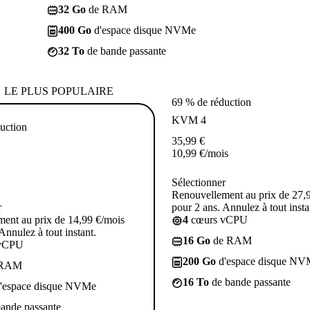
32 Go
de RAM
400 Go
d'espace disque NVMe
32 To
de bande passante
LE PLUS POPULAIRE
69 % de réduction
KVM 4
uction
35,99
€
10,99
€
/mois
Sélectionner
Renouvellement au prix de 27,
r
pour 2 ans. Annulez à tout insta
ent au prix de 14,99 €/mois
4
cœurs vCPU
Annulez à tout instant.
16 Go
de RAM
vCPU
200 Go
d'espace disque NV
 RAM
16 To
de bande passante
'espace disque NVMe
ande passante