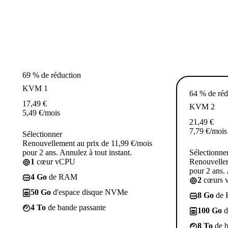
69 % de réduction
KVM 1
64 % de réd
17,49
€
KVM 2
5,49
€
/mois
21,49
€
7,79
€
/mois
Sélectionner
Renouvellement au prix de 11,99 €/mois
pour 2 ans. Annulez à tout instant.
Sélectionne
1
cœur vCPU
Renouvellem
pour 2 ans. 
4 Go
de RAM
2
cœurs 
50 Go
d'espace disque NVMe
8 Go
de
4 To
de bande passante
100 Go
d
8 To
de b