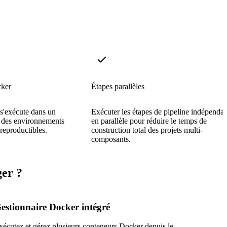
cker
Étapes parallèles
s'exécute dans un
Exécuter les étapes de pipeline indépendan
t des environnements
en parallèle pour réduire le temps de
 reproductibles.
construction total des projets multi-
composants.
er ?
estionnaire Docker intégré
xécutez et gérez plusieurs conteneurs Docker depuis le