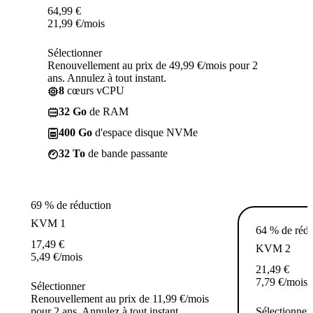
64,99
€
21,99
€
/mois
Sélectionner
Renouvellement au prix de 49,99 €/mois pour 2
ans. Annulez à tout instant.
8
cœurs vCPU
32 Go
de RAM
400 Go
d'espace disque NVMe
32 To
de bande passante
69 % de réduction
KVM 1
64 % de rédu
17,49
€
KVM 2
5,49
€
/mois
21,49
€
7,79
€
/mois
Sélectionner
Renouvellement au prix de 11,99 €/mois
pour 2 ans. Annulez à tout instant.
Sélectionner