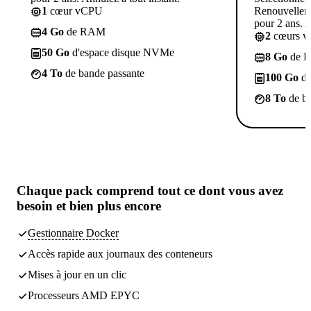
1
cœur vCPU
Renouvelleme
pour 2 ans. A
4 Go
de RAM
2
cœurs 
50 Go
d'espace disque NVMe
8 Go
de 
4 To
de bande passante
100 Go
d'
8 To
de ba
Chaque pack comprend
tout ce dont vous avez
besoin
et bien plus encore
Gestionnaire Docker
Accès rapide aux journaux des conteneurs
Mises à jour en un clic
Processeurs AMD EPYC